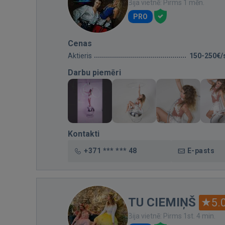
Bija vietnē: Pirms 1 mēn.
PRO
Cenas
Aktieris
150-250€/
Darbu piemēri
Kontakti
+371 *** *** 48
E-pasts
TU CIEMIŅŠ
5.
Bija vietnē: Pirms 1st. 4 min.