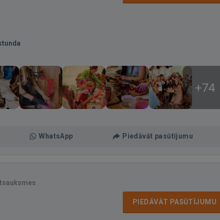
stunda
+74
WhatsApp
Piedāvāt pasūtījumu
atsauksmes
PIEDĀVĀT PASŪTĪJUMU