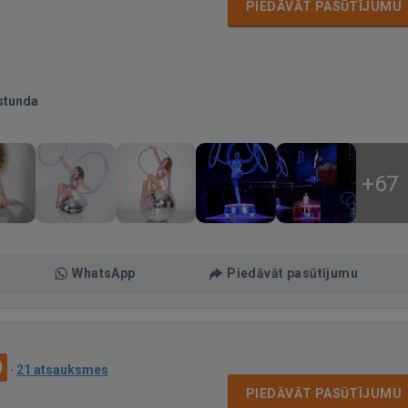
PIEDĀVĀT PASŪTĪJUMU
stunda
+67
WhatsApp
Piedāvāt pasūtījumu
0
·
21 atsauksmes
PIEDĀVĀT PASŪTĪJUMU