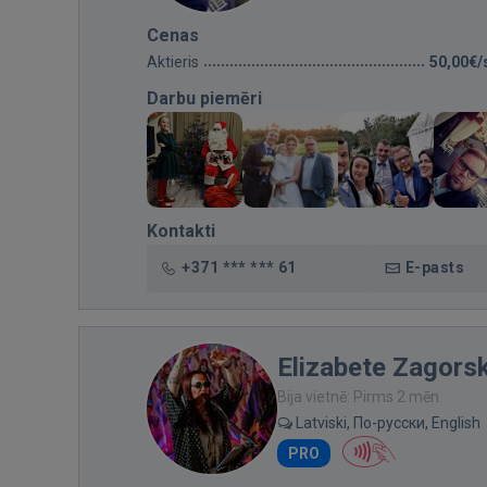
Cenas
Aktieris
50,00€/
Darbu piemēri
Kontakti
+371 *** *** 61
E-pasts
Elizabete Zagors
Bija vietnē: Pirms 2 mēn.
Latviski, По-русски, English
PRO