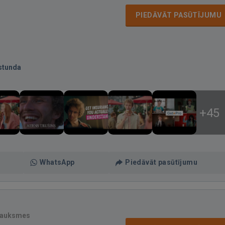
PIEDĀVĀT PASŪTĪJUMU
stunda
+45
WhatsApp
Piedāvāt pasūtījumu
sauksmes