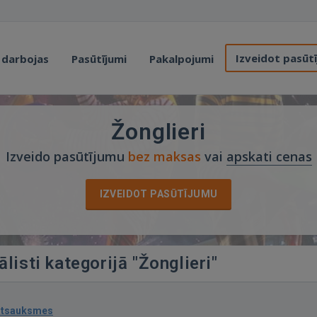
Izveidot pasūt
 darbojas
Pasūtījumi
Pakalpojumi
Žonglieri
Izveido pasūtījumu
bez maksas
vai
apskati cenas
IZVEIDOT PASŪTĪJUMU
listi kategorijā "Žonglieri"
atsauksmes