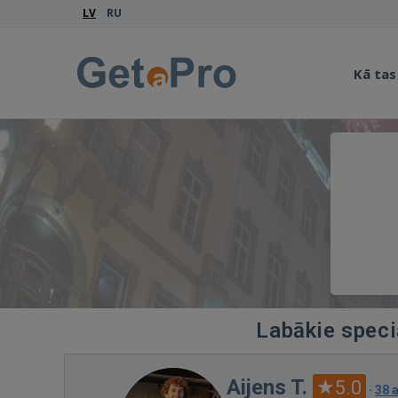
LV
RU
Kā tas
Labākie speciā
Aijens T.
5.0
·
38 