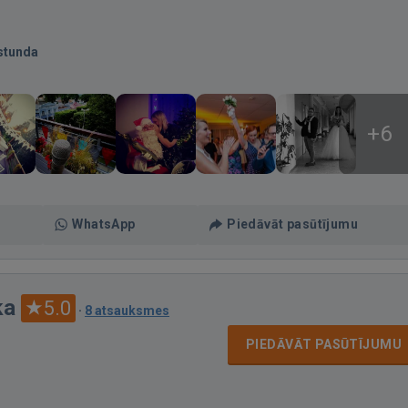
stunda
+6
WhatsApp
Piedāvāt pasūtījumu
ka
5.0
·
8 atsauksmes
PIEDĀVĀT PASŪTĪJUMU