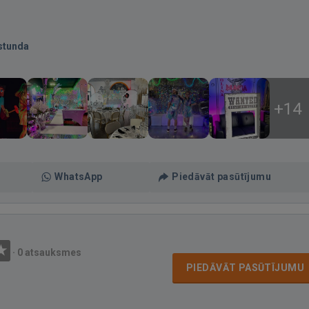
stunda
+14
WhatsApp
Piedāvāt pasūtījumu
·
0 atsauksmes
PIEDĀVĀT PASŪTĪJUMU