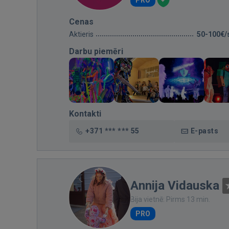
PRO
Cenas
Aktieris
50-100€/
Darbu piemēri
Kontakti
+371 *** *** 55
E-pasts
Annija Vidauska
Bija vietnē: Pirms 13 min.
PRO