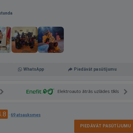
stunda
WhatsApp
Piedāvāt pasūtījumu
Elektroauto ātrās uzlādes tīkls
4.8
·
69 atsauksmes
PIEDĀVĀT PASŪTĪJUMU