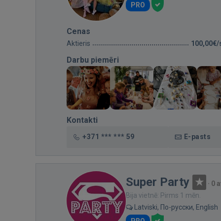
PRO
Cenas
Aktieris
100,00€/
Darbu piemēri
Kontakti
+371 *** *** 59
E-pasts
Super Party
·
0 
Bija vietnē: Pirms 1 mēn.
Latviski, По-русски, English