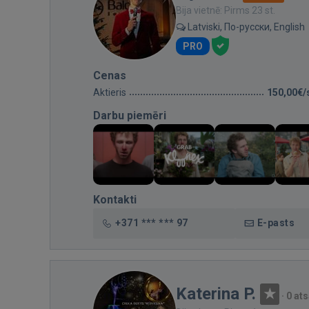
Bija vietnē: Pirms 23 st.
Latviski, По-русски, English
PRO
Cenas
Aktieris
150,00€/
Darbu piemēri
Kontakti
+371 *** *** 97
E-pasts
Katerina P.
·
0 at