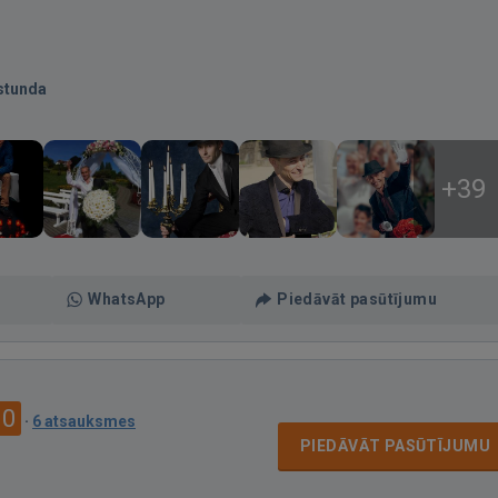
stunda
+39
WhatsApp
Piedāvāt pasūtījumu
.0
·
6 atsauksmes
PIEDĀVĀT PASŪTĪJUMU