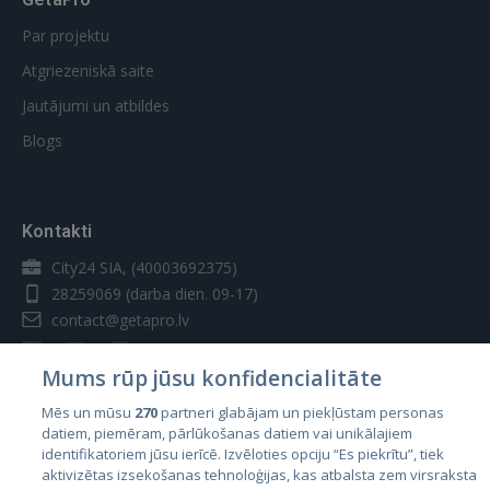
Par projektu
Atgriezeniskā saite
Jautājumi un atbildes
Blogs
Kontakti
City24 SIA, (40003692375)
28259069
(darba dien. 09-17)
contact@getapro.lv
Mums rūp jūsu konfidencialitāte
Mēs un mūsu
270
partneri glabājam un piekļūstam personas
datiem, piemēram, pārlūkošanas datiem vai unikālajiem
Valstis
identifikatoriem jūsu ierīcē. Izvēloties opciju “Es piekrītu”, tiek
aktivizētas izsekošanas tehnoloģijas, kas atbalsta zem virsraksta
Igaunija