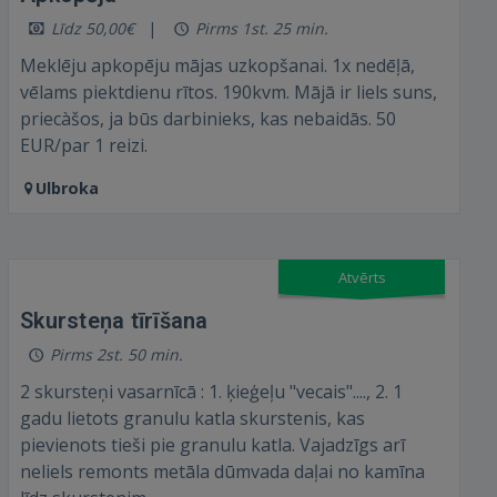
Līdz 50,00€
Pirms 1st. 25 min.
Meklēju apkopēju mājas uzkopšanai. 1x nedēļā,
vēlams piektdienu rītos. 190kvm. Mājā ir liels suns,
priecàšos, ja būs darbinieks, kas nebaidās. 50
EUR/par 1 reizi.
Ulbroka
Atvērts
Skursteņa tīrīšana
Pirms 2st. 50 min.
2 skursteņi vasarnīcā : 1. ķieģeļu "vecais"...., 2. 1
gadu lietots granulu katla skurstenis, kas
pievienots tieši pie granulu katla. Vajadzīgs arī
neliels remonts metāla dūmvada daļai no kamīna