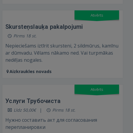
Atvērts
Skursteņslauķa pakalpojumi
Pirms 18 st.
Nepieciešams iztīrit skursteni, 2 sildmūrus, kamīnu
ar dūmvadu. Vēlams nākamo ned. Vai turpmākas
nedēļas nogales.
Aizkraukles novads
Atvērts
Услуги Трубочиста
Līdz 50,00€
Pirms 18 st.
Нужно составить акт для согласования
перепланировки