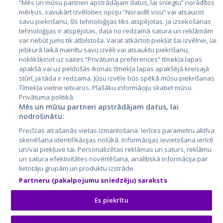
“Mēs un mūsu partneri apstrādājam datus, lai sniegtu” norādītos
Latvija
mērķus, savukārt izvēloties opciju “Noraidīt visu” vai atsaucot
savu piekrišanu, šīs tehnoloģijas tiks atspējotas. Ja izsekošanas
Lietuva
tehnoloģijas ir atspējotas, daļa no redzamā satura un reklāmām
var nebūt jums tik atbilstoša. Varat atkārtoti piekļūt šai izvēlnei, lai
jebkurā laikā mainītu savu izvēli vai atsauktu piekrišanu,
noklikšķinot uz saites “Privātuma preferences” tīmekļa lapas
apakšā vai uz peldošās ikonas tīmekļa lapas apakšējā kreisajā
stūrī, ja tāda ir redzama. Jūsu izvēle būs spēkā mūsu piekrišanas
Tīmekļa vietne ietvaros. Plašāku informāciju skatiet mūsu
Privātuma politikā.
Mēs un mūsu partneri apstrādājam datus, lai
nodrošinātu:
City24.lv
CVbankas.lt
Precīzas atrašanās vietas izmantošana. Ierīces parametru aktīva
City24.ee
Kainos.lt
skenēšana identifikācijas nolūkā. Informācijas ievietošana ierīcē
GetaPro.lv
Paslaugos.lt
un/vai piekļuve tai. Personalizētas reklāmas un saturs, reklāmu
GetaPro.ee
auto24.ee
un satura efektivitātes novērtēšana, analītiskā informācija par
lietotāju grupām un produktu izstrāde.
Skelbiu.lt
KV.ee
Partneru (pakalpojumu sniedzēju) saraksts
Autoplius.lt
Osta.ee
Aruodas.lt
KuldneBörs.ee
Es piekrītu