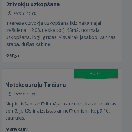
Dzīvokļu uzkopšana
Pirms 14 st.
Interesē dzīvokļa uzkopšana līdz nākamajai
trešdienai 12.08. (Ieskaitot). 45m2, normāla
uzkopšana, logi, grīdas. Visvairāk jāsakopj vannas
istaba, dušas kabīne.
Rīga
Atvērts
Notekcauruļu Tīrīšana
Pirms 15 st.
Nepieciešams iztīrīt mājas caurules, kas ir ieraktas
zemē, jo tās ir aizsistas ar netīrumiem. Kopā 10,
caurules.
Brīvkalni