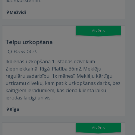
līdz skurstenim.
Mežvidi
Atvērts
Telpu uzkopšana
Pirms 14 st.
Ikdienas uzkopšana 1-istabas dzīvoklim
Ziepniekkalnā, Rīgā. Platība 36m2. Meklēju
regulāru sadarbību, 1x mēnesī. Meklēju kārtīgu,
uzticamu cilvēku, kam patīk uzkopšanas darbs, bez
kaitīgiem ieradumiem, kas ciena klienta laiku -
ierodas laicīgi un vis...
Rīga
Atvērts