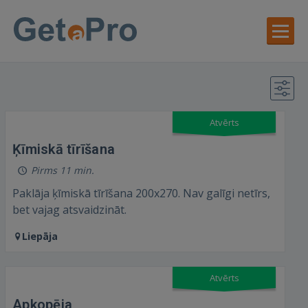
Atvērts
Ķīmiskā tīrīšana
Pirms 11 min.
Paklāja ķīmiskā tīrīšana 200x270. Nav galīgi netīrs,
bet vajag atsvaidzināt.
Liepāja
Atvērts
Apkopēja