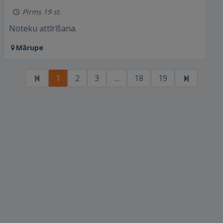
Pirms 19 st.
REĢISTRĀCIJA
Noteku attīrīšana.
Mārupe
1
2
3
…
18
19