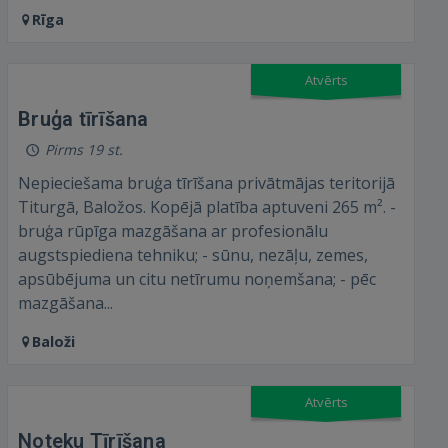
Ienākt
Rīga
Atvērts
Bruģa tīrīšana
Pirms 19 st.
IENĀKT
Nepieciešama bruģa tīrīšana privātmājas teritorijā
Titurgā, Baložos. Kopējā platība aptuveni 265 m². -
Aizmirsāt paroli?
Atcerēties?
bruģa rūpīga mazgāšana ar profesionālu
augstspiediena tehniku; - sūnu, nezāļu, zemes,
apsūbējuma un citu netīrumu noņemšana; - pēc
FACEBOOK
mazgāšana...
GOOGLE
Baloži
 Sign in with Apple
Atvērts
Noteku Tīrīšana
Vēl neesat reģistrējies?