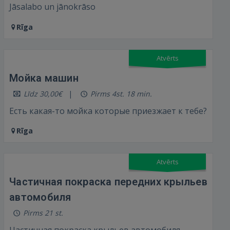
Jāsalabo un jānokrāso
Rīga
Atvērts
Мойка машин
Līdz 30,00€
Pirms 4st. 18 min.
Есть какая-то мойка которые приезжает к тебе?
Rīga
Atvērts
Частичная покраска передних крыльев
автомобиля
Pirms 21 st.
Частичная покраска крыльев автомобиля