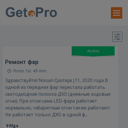
Atvērts
Ремонт фар
Pirms 1st. 45 min.
Здравствуйте! Nissan Qashqai J11, 2020 года В
одной из передних фар перестала работать
светодиодная полоска ДХО (дневные ходовые
огни). При этом сама LED-фара работает
нормально, габаритные огни также работают.
Не работает только ДХО в одной ф...
Rīga