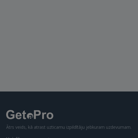
Ātrs veids, kā atrast uzticamu izpildītāju jebkuram uzdevumam.