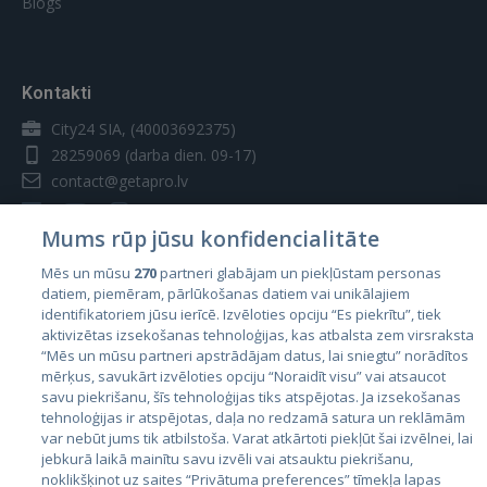
Blogs
Kontakti
City24 SIA, (40003692375)
28259069
(darba dien. 09-17)
contact@getapro.lv
Mums rūp jūsu konfidencialitāte
Mēs un mūsu
270
partneri glabājam un piekļūstam personas
datiem, piemēram, pārlūkošanas datiem vai unikālajiem
Valstis
identifikatoriem jūsu ierīcē. Izvēloties opciju “Es piekrītu”, tiek
aktivizētas izsekošanas tehnoloģijas, kas atbalsta zem virsraksta
Igaunija
“Mēs un mūsu partneri apstrādājam datus, lai sniegtu” norādītos
Latvija
mērķus, savukārt izvēloties opciju “Noraidīt visu” vai atsaucot
savu piekrišanu, šīs tehnoloģijas tiks atspējotas. Ja izsekošanas
Lietuva
tehnoloģijas ir atspējotas, daļa no redzamā satura un reklāmām
var nebūt jums tik atbilstoša. Varat atkārtoti piekļūt šai izvēlnei, lai
jebkurā laikā mainītu savu izvēli vai atsauktu piekrišanu,
noklikšķinot uz saites “Privātuma preferences” tīmekļa lapas