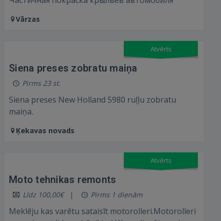
Vārzas
Atvērts
Siena preses zobratu maiņa
Pirms 23 st.
Siena preses New Holland 5980 ruļļu zobratu
maiņa.
Ķekavas novads
Atvērts
Moto tehnikas remonts
Līdz 100,00€
Pirms 1 dienām
Meklēju kas varētu sataisīt motorolleri.Motorolleri