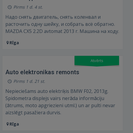
Pirms 1 d. 4 st.
Надо снять двигатель, снять коленвал и
расточить одну шейку, и собрать всё обратно.
MAZDA CX5 2.2D avtomat 2013 г. Машина на ходу.
IENĀKT
Rīga
Aizmirsāt paroli?
Atcerēties?
Atvērts
FACEBOOK
Auto elektronikas remonts
Pirms 1 d. 21 st.
GOOGLE
Nepieciešams auto elektriķis BMW F02, 2013g.
Spidometra displejs vairs nerāda informāciju
 Sign in with Apple
(ātrums, moto apgriezieni utml.) un ar pulti nevar
aizslēgt pasažiera durvis.
Vēl neesat reģistrējies?
Rīga
REĢISTRĀCIJA