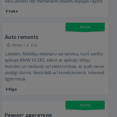
varu aizvest lidz mehāniķim.Vēlams liepājas rajons.
Saka
Atvērts
Auto remonts
Pirms 1 d. 3 st.
Labdien, Meklēju meistaru vai servisu, kurš varētu
apkopt BMW X3 E83, sākot ar apkopi, blīvju
maiņām un nedaudz arī elektronikas, ar pulti nevar
atslēgt durvis. Nestrādā arī kondicionieris. Interesē
ilgtermiņā.
Rīga
Ienākt
Atvērts
Ремонт двигателя