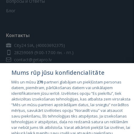
Вопросы и Ответы
Блог
Контакты
City24 SIA, (40003692375)
28259069
(9:00-17:00 пн. - пт.)
contact@getapro.lv
Mums rūp jūsu konfidencialitāte
Mēs un mūsu
270
partneri glabājam un piekļūstam personas
datiem, piemēram, pārlūkošanas datiem vai unikālajiem
identifikatoriem jūsu ierīcē. Izvēloties opciju “Es piekrītu”, tiek
Страны
aktivizētas izsekošanas tehnoloģijas, kas atbalsta zem virsraksta
Эстония
“Mēs un mūsu partneri apstrādājam datus, lai sniegtu” norādītos
mērķus, savukārt izvēloties opciju “Noraidīt visu” vai atsaucot
Латвия
savu piekrišanu, šīs tehnoloģijas tiks atspējotas. Ja izsekošanas
tehnoloģijas ir atspējotas, daļa no redzamā satura un reklāmām
Литва
var nebūt jums tik atbilstoša. Varat atkārtoti piekļūt šai izvēlnei, lai
jebkurā laikā mainītu savu izvēli vai atsauktu piekrišanu,