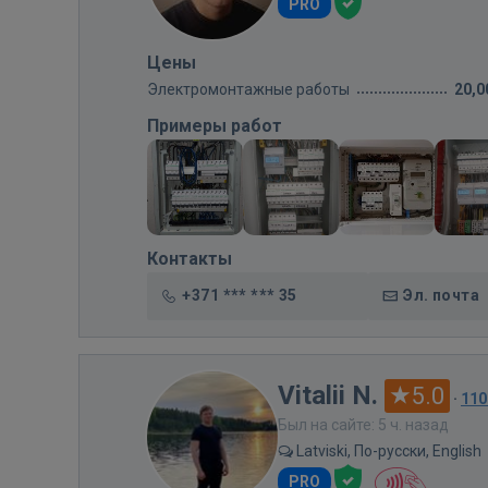
PRO
Цены
Электромонтажные работы
20,0
Примеры работ
Контакты
+371 *** *** 35
Эл. почта
Vitalii N.
5.0
·
110
Был на сайте: 5 ч. назад
Latviski, По-русски, English
PRO