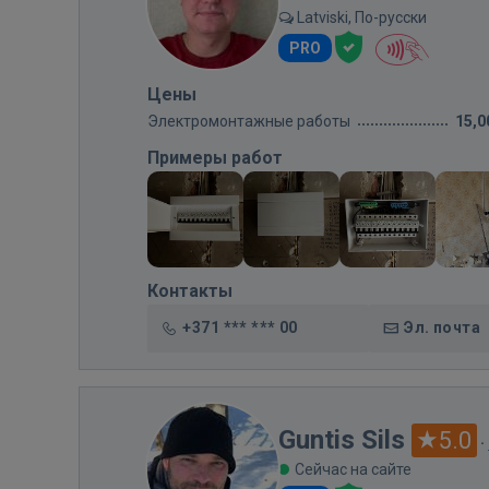
Latviski, По-русски
PRO
Цены
Электромонтажные работы
15,0
Примеры работ
Контакты
+371 *** *** 00
Эл. почта
Guntis Sils
5.0
·
Сейчас на сайте