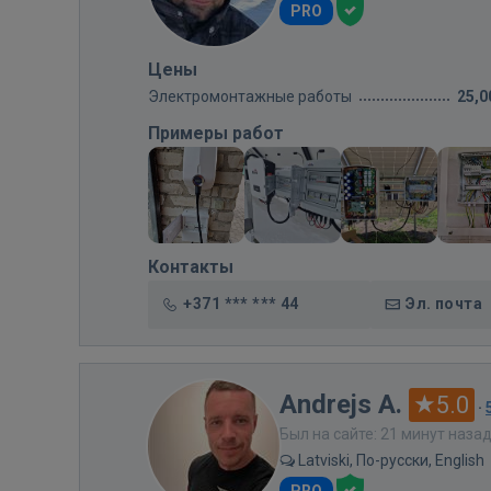
PRO
Цены
Электромонтажные работы
25,0
Примеры работ
Контакты
+371 *** *** 44
Эл. почта
Andrejs A.
5.0
·
Был на сайте: 21 минут наза
Latviski, По-русски, English