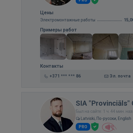
PRO
Цены
Электромонтажные работы
15,0
Примеры работ
Контакты
+371 *** *** 86
Эл. почта
SIA "Provinciāls"
Был на сайте: 1 ч. 44 мин. на
Latviski, По-русски, English
PRO