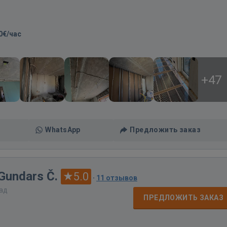
0€/час
+47
WhatsApp
Предложить заказ
 Gundars Č.
5.0
·
11 отзывов
зад
ПРЕДЛОЖИТЬ ЗАКАЗ