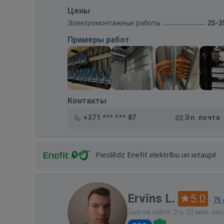
Цены
Электромонтажные работы
25-3
Примеры работ
Контакты
+371 *** *** 87
Эл. почта
Pieslēdz Enefit elektrību un ietaupi!
Ervīns L.
5.0
·
75
Был на сайте: 2 ч. 32 мин. на