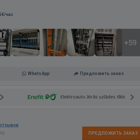
5€/час
+59
WhatsApp
Предложить заказ
Elektroauto ātrās uzlādes tīkls
 отзывов
зад
ПРЕДЛОЖИТЬ ЗАКАЗ