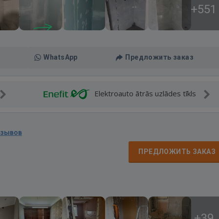
+551
WhatsApp
Предложить заказ
Elektroauto ātrās uzlādes tīkls
тзывов
д
ПРЕДЛОЖИТЬ ЗАКАЗ
+39