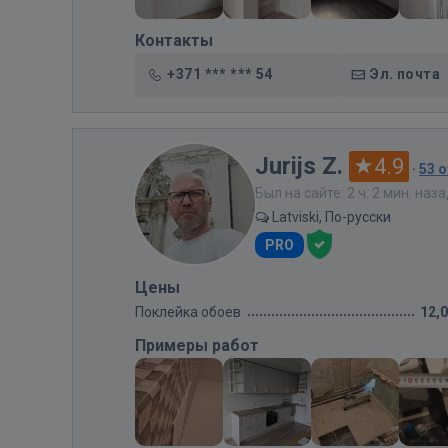
Контакты
+371 *** *** 54
Эл. почта
Jurijs Z.
4.9
·
53 
Был на сайте: 2 ч. 2 мин. наз
Latviski, По-русски
PRO
Цены
Поклейка обоев
12,
Примеры работ