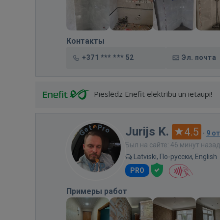
Контакты
+371 *** *** 52
Эл. почта
Pieslēdz Enefit elektrību un ietaupi!
Jurijs K.
4.5
·
9 о
Был на сайте: 46 минут наза
Latviski, По-русски, English
PRO
Примеры работ