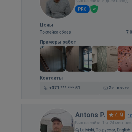
Был на сайте: 8 дней назад
PRO
Цены
Поклейка обоев
7,
Примеры работ
Контакты
+371 *** *** 51
Эл. почта
Antons P.
4.9
·
1
Был на сайте: 1 ч. 24 мин. на
Latviski, По-русски, English