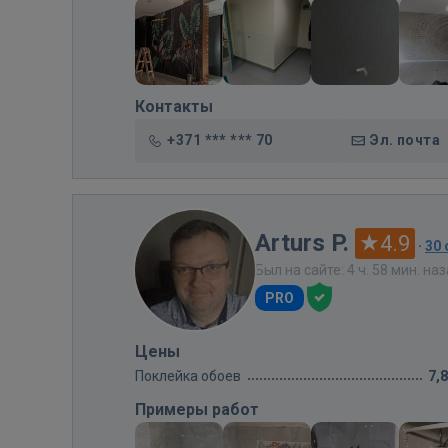
Контакты
+371 *** *** 70
Эл. почта
Arturs P.
4.9
·
30
Был на сайте: 4 ч. 58 мин. на
PRO
Цены
Поклейка обоев
7,
Примеры работ