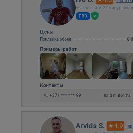
·
113 от
Был на сайте: 22 минут наза
PRO
Цены
Поклейка обоев
8,
Примеры работ
Контакты
+371 *** *** 99
Эл. почта
Arvids S.
4.9
·
80