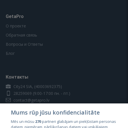
GetaPro
О проекте
Обратная связь
Вопросы и Ответы
Блог
Контакты
City24 SIA, (40003692375)
28259069
(9:00-17:00 пн. - пт.)
contact@getapro.lv
Mums rūp jūsu konfidencialitāte
Mēs un mūsu
270
partneri glabājam un piekļūstam personas
datiem, piemēram, pārlūkošanas datiem vai unikālajiem