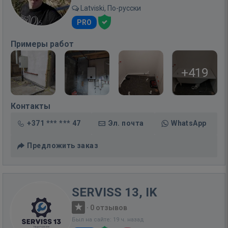
Latviski, По-русски
PRO
Примеры работ
+419
Контакты
+371 *** *** 47
Эл. почта
WhatsApp
Предложить заказ
SERVISS 13, IK
·
0 отзывов
Был на сайте: 19 ч. назад