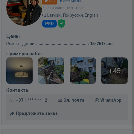
5.0
·
6 отзывов
Был на сайте: 15 ч. назад
Latviski, По-русски, English
PRO
Цены
Ремонт дрели
15-25€/час
Примеры работ
+45
Контакты
+371 *** *** 12
Эл. почта
WhatsApp
Предложить заказ