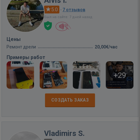
Aivis I.
5.0
·
7 отзывов
Был на сайте: 7 дней назад
Цены
Ремонт дрели
20,00€/час
Примеры работ
+29
СОЗДАТЬ ЗАКАЗ
Vladimirs S.