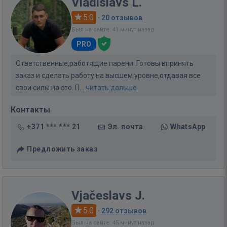
Vladislavs L.
5.0
·
20 отзывов
Был на сайте: 41 минут назад
PRO
Ответственные,работящие парени. Готовы впринять
заказ и сделать работу на высшем уровне,отдавая все
свои силы на это. П...
читать дальше
Контакты
+371 *** *** 21
Эл. почта
WhatsApp
Предложить заказ
Vjačeslavs J.
5.0
·
292 отзывов
Был на сайте: 45 минут назад