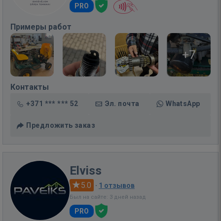
PRO
Примеры работ
+7
Контакты
+371 *** *** 52
Эл. почта
WhatsApp
Предложить заказ
Elviss
5.0
·
1 отзывов
Был на сайте: 3 дней назад
PRO