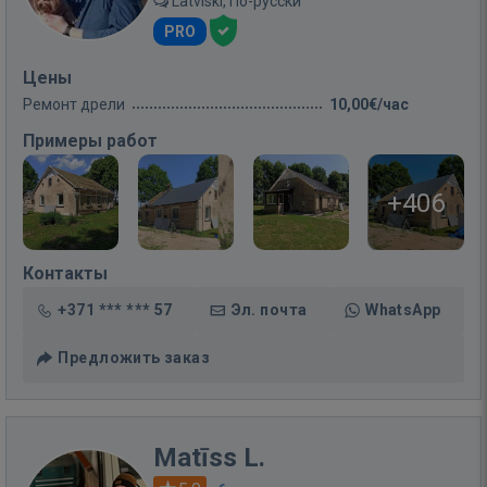
Latviski, По-русски
PRO
Цены
Ремонт дрели
10,00€/час
Примеры работ
+406
Контакты
+371 *** *** 57
Эл. почта
WhatsApp
Предложить заказ
Matīss L.