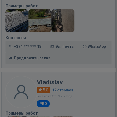
Примеры работ
Контакты
+371 *** *** 18
Эл. почта
WhatsApp
Предложить заказ
Vladislav
5.0
·
17 отзывов
Был на сайте: 9 ч. назад
PRO
Примеры работ