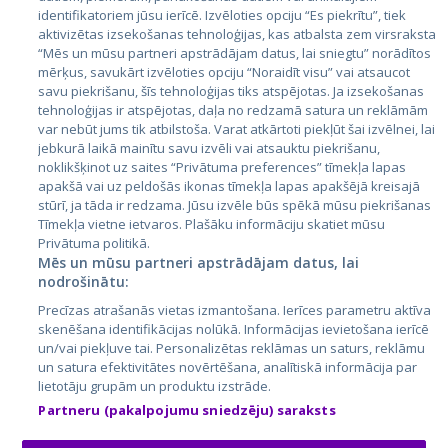
identifikatoriem jūsu ierīcē. Izvēloties opciju “Es piekrītu”, tiek
Страны
aktivizētas izsekošanas tehnoloģijas, kas atbalsta zem virsraksta
Эстония
“Mēs un mūsu partneri apstrādājam datus, lai sniegtu” norādītos
mērķus, savukārt izvēloties opciju “Noraidīt visu” vai atsaucot
Латвия
savu piekrišanu, šīs tehnoloģijas tiks atspējotas. Ja izsekošanas
tehnoloģijas ir atspējotas, daļa no redzamā satura un reklāmām
Литва
var nebūt jums tik atbilstoša. Varat atkārtoti piekļūt šai izvēlnei, lai
jebkurā laikā mainītu savu izvēli vai atsauktu piekrišanu,
noklikšķinot uz saites “Privātuma preferences” tīmekļa lapas
apakšā vai uz peldošās ikonas tīmekļa lapas apakšējā kreisajā
stūrī, ja tāda ir redzama. Jūsu izvēle būs spēkā mūsu piekrišanas
Tīmekļa vietne ietvaros. Plašāku informāciju skatiet mūsu
Privātuma politikā.
Mēs un mūsu partneri apstrādājam datus, lai
nodrošinātu:
City24.lv
CVbankas.lt
Precīzas atrašanās vietas izmantošana. Ierīces parametru aktīva
City24.ee
Kainos.lt
skenēšana identifikācijas nolūkā. Informācijas ievietošana ierīcē
un/vai piekļuve tai. Personalizētas reklāmas un saturs, reklāmu
GetaPro.lv
Paslaugos.lt
un satura efektivitātes novērtēšana, analītiskā informācija par
GetaPro.ee
auto24.ee
lietotāju grupām un produktu izstrāde.
Skelbiu.lt
KV.ee
Partneru (pakalpojumu sniedzēju) saraksts
Autoplius.lt
Osta.ee
Aruodas.lt
KuldneBörs.ee