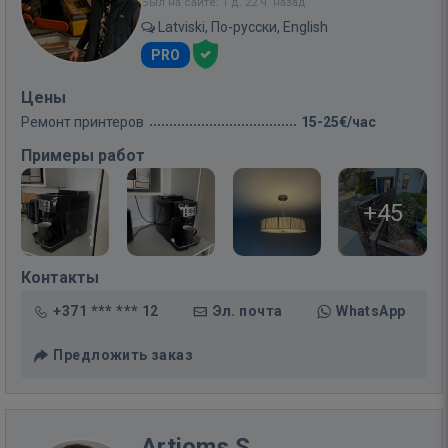
Был на сайте: 1 д. 22 ч. назад
Latviski, По-русски, English
PRO
Цены
Ремонт принтеров
15-25€/час
Примеры работ
+45
Контакты
+371 *** *** 12
Эл. почта
WhatsApp
Предложить заказ
Artjoms S.