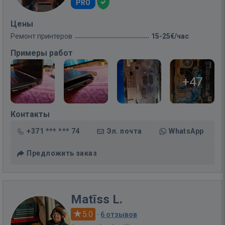
PRO
Цены
Ремонт принтеров
15-25€/час
Примеры работ
+47
Контакты
+371 *** *** 74
Эл. почта
WhatsApp
Предложить заказ
Matīss L.
5.0
·
6 отзывов