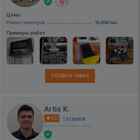
Цены
Ремонт принтеров
15,00€/час
Примеры работ
+29
СОЗДАТЬ ЗАКАЗ
Artis K.
5.0
·
1 отзывов
Был на сайте: 8 мес. назад