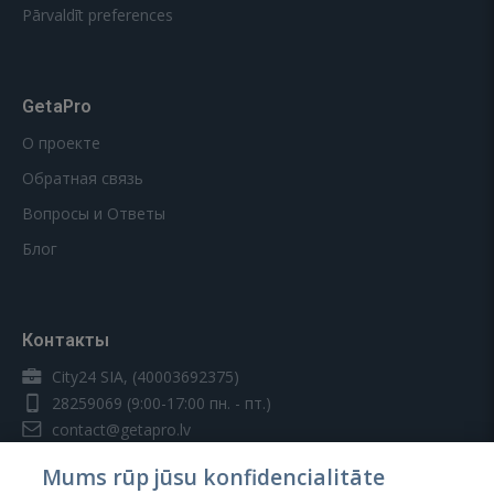
Pārvaldīt preferences
GetaPro
О проекте
Обратная связь
Вопросы и Ответы
Блог
Контакты
City24 SIA, (40003692375)
28259069
(9:00-17:00 пн. - пт.)
contact@getapro.lv
Mums rūp jūsu konfidencialitāte