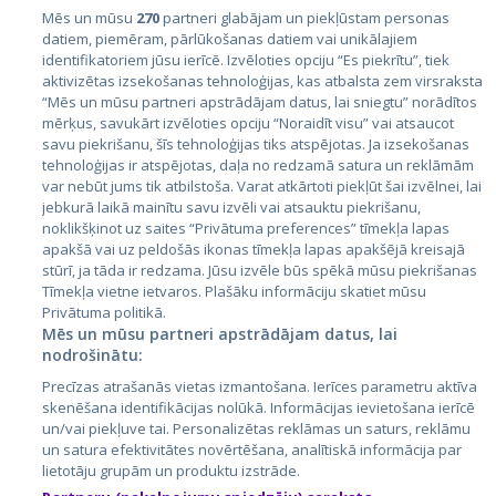
Mēs un mūsu
270
partneri glabājam un piekļūstam personas
datiem, piemēram, pārlūkošanas datiem vai unikālajiem
identifikatoriem jūsu ierīcē. Izvēloties opciju “Es piekrītu”, tiek
Страны
aktivizētas izsekošanas tehnoloģijas, kas atbalsta zem virsraksta
Эстония
“Mēs un mūsu partneri apstrādājam datus, lai sniegtu” norādītos
mērķus, savukārt izvēloties opciju “Noraidīt visu” vai atsaucot
Латвия
savu piekrišanu, šīs tehnoloģijas tiks atspējotas. Ja izsekošanas
tehnoloģijas ir atspējotas, daļa no redzamā satura un reklāmām
Литва
var nebūt jums tik atbilstoša. Varat atkārtoti piekļūt šai izvēlnei, lai
jebkurā laikā mainītu savu izvēli vai atsauktu piekrišanu,
noklikšķinot uz saites “Privātuma preferences” tīmekļa lapas
apakšā vai uz peldošās ikonas tīmekļa lapas apakšējā kreisajā
stūrī, ja tāda ir redzama. Jūsu izvēle būs spēkā mūsu piekrišanas
Tīmekļa vietne ietvaros. Plašāku informāciju skatiet mūsu
Privātuma politikā.
Mēs un mūsu partneri apstrādājam datus, lai
nodrošinātu:
City24.lv
CVbankas.lt
Precīzas atrašanās vietas izmantošana. Ierīces parametru aktīva
City24.ee
Kainos.lt
skenēšana identifikācijas nolūkā. Informācijas ievietošana ierīcē
un/vai piekļuve tai. Personalizētas reklāmas un saturs, reklāmu
GetaPro.lv
Paslaugos.lt
un satura efektivitātes novērtēšana, analītiskā informācija par
GetaPro.ee
auto24.ee
lietotāju grupām un produktu izstrāde.
Skelbiu.lt
KV.ee