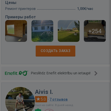
Цены
Ремонт принтеров
1,00€/час
Примеры работ
+254
СОЗДАТЬ ЗАКАЗ
Pieslēdz Enefit elektrību un ietaupi!
Aivis I.
5.0
·
7 отзывов
Был на сайте: 8 дней назад