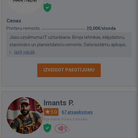
Cenas
Printeru remonts
20,00€/stunda
Jūsu uzņēmuma IT uzturēšana. Biroja tehnikas, klēpjdatoru,
stacionāro un planšetdatoru remonts. Datorsistēmu apkope,
i...
lasīt vairāk
IZVEIDOT PASŪTĪJUMU
Imants P.
5.0
·
67 atsauksmes
Bija vietnē: Pirms 2 dienām