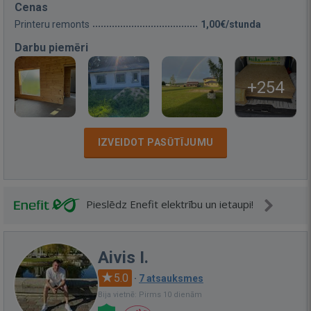
Cenas
Printeru remonts
1,00€/stunda
Darbu piemēri
+254
IZVEIDOT PASŪTĪJUMU
Pieslēdz Enefit elektrību un ietaupi!
Aivis I.
5.0
·
7 atsauksmes
Bija vietnē: Pirms 10 dienām