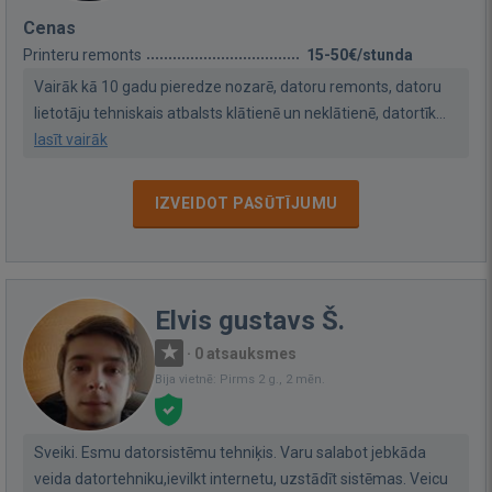
Cenas
Printeru remonts
15-50€/stunda
Vairāk kā 10 gadu pieredze nozarē, datoru remonts, datoru
lietotāju tehniskais atbalsts klātienē un neklātienē, datortīk...
lasīt vairāk
IZVEIDOT PASŪTĪJUMU
Elvis gustavs Š.
·
0 atsauksmes
Bija vietnē: Pirms 2 g., 2 mēn.
Sveiki. Esmu datorsistēmu tehniķis. Varu salabot jebkāda
veida datortehniku,ievilkt internetu, uzstādīt sistēmas. Veicu