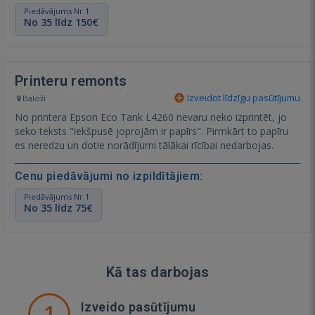
Piedāvājums Nr.1
No 35 līdz 150€
Printeru remonts
Izveidot līdzīgu pasūtījumu
Baloži
No printera Epson Eco Tank L4260 nevaru neko izprintēt, jo
seko teksts "iekšpusē joprojām ir papīrs". Pirmkārt to papīru
es neredzu un dotie norādījumi tālākai rīcībai nedarbojas.
Cenu piedāvājumi no izpildītājiem:
Piedāvājums Nr.1
No 35 līdz 75€
Kā tas darbojas
1
Izveido pasūtījumu