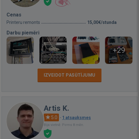
Cenas
Printeru remonts
15,00€/stunda
Darbu piemēri
+29
IZVEIDOT PASŪTĪJUMU
Artis K.
5.0
·
1 atsauksmes
Bija vietnē: Pirms 8 mēn.