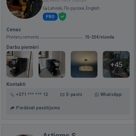
Bija vietnē: Pirms 3 dienām
Latviski, По-русски, English
PRO
Cenas
Printeru remonts
15-25€/stunda
Darbu piemēri
+45
Kontakti
+371 *** *** 12
E-pasts
WhatsApp
Piedāvāt pasūtījumu
Artjoms S.