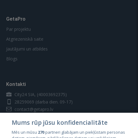
GetaPro
Par projektu
Atgriezeniskā saite
Jautājumi un atbildes
Blogs
Kontakti
City24 SIA, (40003692375)
28259069
(darba dien. 09-17)
contact@getapro.lv
Mums rūp jūsu konfidencialitāte
Mēs un mūsu
270
partneri glabājam un piekļūstam personas