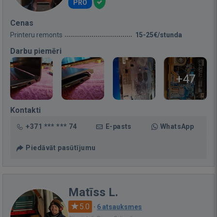
PRO
Cenas
Printeru remonts
15-25€/stunda
Darbu piemēri
+47
Kontakti
+371 *** *** 74
E-pasts
WhatsApp
Piedāvāt pasūtījumu
Matīss L.
5.0
·
6 atsauksmes