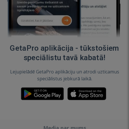
GetaPro aplikācija - tūkstošiem
speciālistu tavā kabatā!
Lejupielādē GetaPro aplikāciju un atrodi uzticamus
speciālistus jebkurā laikā.
Media par mums