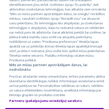
datiem, piemēram, pārlūkošanas datiem vai unikālajiem
identifikatoriem jūsu ierīcē. Izvēloties opciju “Es piekrītu”, tiek
Valstis
aktivizētas izsekošanas tehnoloģijas, kas atbalsta zem virsraksta
Igaunija
“Mēs un mūsu partneri apstrādājam datus, lai sniegtu” norādītos
mērķus, savukārt izvēloties opciju “Noraidīt visu” vai atsaucot
Latvija
savu piekrišanu, šīs tehnoloģijas tiks atspējotas. Ja izsekošanas
tehnoloģijas ir atspējotas, daļa no redzamā satura un reklāmām
Lietuva
var nebūt jums tik atbilstoša. Varat atkārtoti piekļūt šai izvēlnei, lai
jebkurā laikā mainītu savu izvēli vai atsauktu piekrišanu,
noklikšķinot uz saites “Privātuma preferences” tīmekļa lapas
apakšā vai uz peldošās ikonas tīmekļa lapas apakšējā kreisajā
stūrī, ja tāda ir redzama. Jūsu izvēle būs spēkā mūsu piekrišanas
Tīmekļa vietne ietvaros. Plašāku informāciju skatiet mūsu
Privātuma politikā.
Mēs un mūsu partneri apstrādājam datus, lai
nodrošinātu:
City24.lv
CVbankas.lt
Precīzas atrašanās vietas izmantošana. Ierīces parametru aktīva
City24.ee
Kainos.lt
skenēšana identifikācijas nolūkā. Informācijas ievietošana ierīcē
un/vai piekļuve tai. Personalizētas reklāmas un saturs, reklāmu
GetaPro.lv
Paslaugos.lt
un satura efektivitātes novērtēšana, analītiskā informācija par
GetaPro.ee
auto24.ee
lietotāju grupām un produktu izstrāde.
Skelbiu.lt
KV.ee
Partneru (pakalpojumu sniedzēju) saraksts
Autoplius.lt
Osta.ee