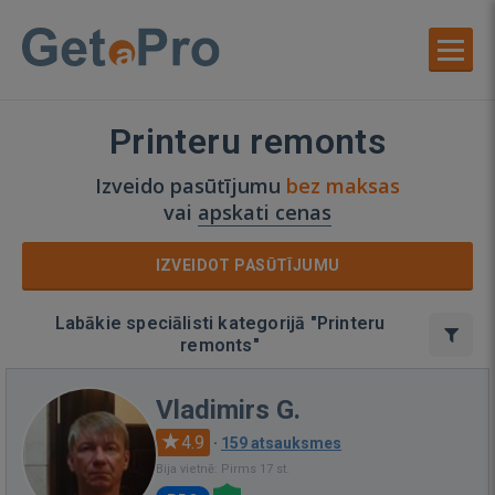
Printeru remonts
Izveido pasūtījumu
bez maksas
vai
apskati cenas
IZVEIDOT PASŪTĪJUMU
Labākie speciālisti kategorijā "Printeru
remonts"
Vladimirs G.
4.9
·
159 atsauksmes
Bija vietnē: Pirms 17 st.