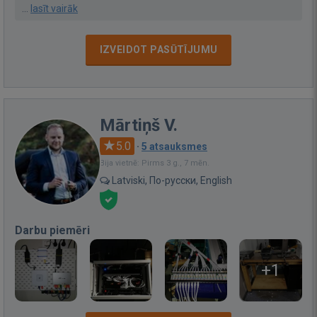
...
lasīt vairāk
IZVEIDOT PASŪTĪJUMU
Mārtiņš V.
5.0
·
5 atsauksmes
Bija vietnē: Pirms 3 g., 7 mēn.
Latviski, По-русски, English
Darbu piemēri
+1