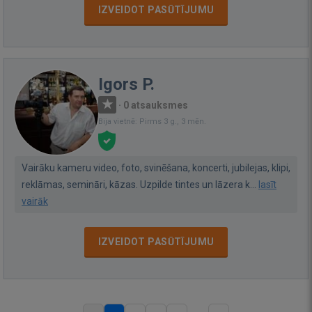
IZVEIDOT PASŪTĪJUMU
Igors P.
·
0 atsauksmes
Bija vietnē: Pirms 3 g., 3 mēn.
Vairāku kameru video, foto, svinēšana, koncerti, jubilejas, klipi,
reklāmas, semināri, kāzas. Uzpilde tintes un lāzera k...
lasīt
vairāk
IZVEIDOT PASŪTĪJUMU