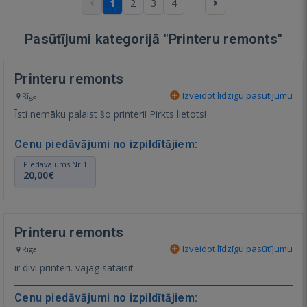
...
1
2
3
4
Pasūtījumi kategorijā "Printeru remonts"
Printeru remonts
Izveidot līdzīgu pasūtījumu
Rīga
Īsti nemāku palaist šo printeri! Pirkts lietots!
Cenu piedāvājumi no izpildītājiem:
Piedāvājums Nr.1
20,00€
Printeru remonts
Izveidot līdzīgu pasūtījumu
Rīga
ir divi printeri. vajag sataisīt
Cenu piedāvājumi no izpildītājiem: