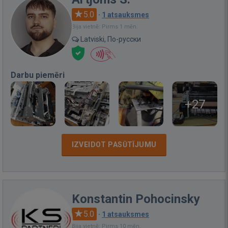
5.0
·
1 atsauksmes
Bija vietnē: Pirms 1 mēn.
Latviski, По-русски
Darbu piemēri
+27
IZVEIDOT PASŪTĪJUMU
Konstantin Pohocinsky
5.0
·
1 atsauksmes
Bija vietnē: Pirms 10 mēn.