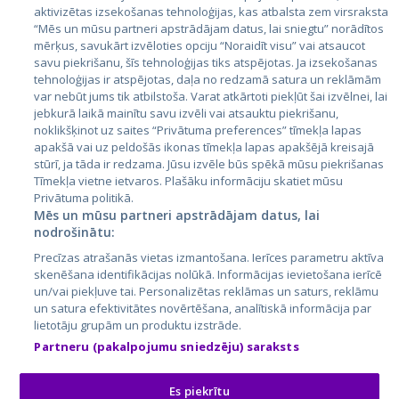
aktivizētas izsekošanas tehnoloģijas, kas atbalsta zem virsraksta
Эстония
“Mēs un mūsu partneri apstrādājam datus, lai sniegtu” norādītos
mērķus, savukārt izvēloties opciju “Noraidīt visu” vai atsaucot
Латвия
savu piekrišanu, šīs tehnoloģijas tiks atspējotas. Ja izsekošanas
tehnoloģijas ir atspējotas, daļa no redzamā satura un reklāmām
Литва
var nebūt jums tik atbilstoša. Varat atkārtoti piekļūt šai izvēlnei, lai
jebkurā laikā mainītu savu izvēli vai atsauktu piekrišanu,
noklikšķinot uz saites “Privātuma preferences” tīmekļa lapas
apakšā vai uz peldošās ikonas tīmekļa lapas apakšējā kreisajā
stūrī, ja tāda ir redzama. Jūsu izvēle būs spēkā mūsu piekrišanas
Tīmekļa vietne ietvaros. Plašāku informāciju skatiet mūsu
Privātuma politikā.
Mēs un mūsu partneri apstrādājam datus, lai
nodrošinātu:
City24.lv
CVbankas.lt
Precīzas atrašanās vietas izmantošana. Ierīces parametru aktīva
City24.ee
Kainos.lt
skenēšana identifikācijas nolūkā. Informācijas ievietošana ierīcē
un/vai piekļuve tai. Personalizētas reklāmas un saturs, reklāmu
GetaPro.lv
Paslaugos.lt
un satura efektivitātes novērtēšana, analītiskā informācija par
GetaPro.ee
auto24.ee
lietotāju grupām un produktu izstrāde.
Skelbiu.lt
KV.ee
Partneru (pakalpojumu sniedzēju) saraksts
Autoplius.lt
Osta.ee
Aruodas.lt
KuldneBörs.ee
Es piekrītu