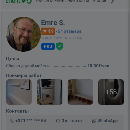
Pieslēdz Enefit elektrību un ietaupi!
Emre S.
4.9
·
54 отзывов
Был на сайте: 16 ч. назад
PRO
Цены
Сборка другой мебели
10-30€/час
Примеры работ
+58
Контакты
+371 *** *** 54
Эл. почта
WhatsApp