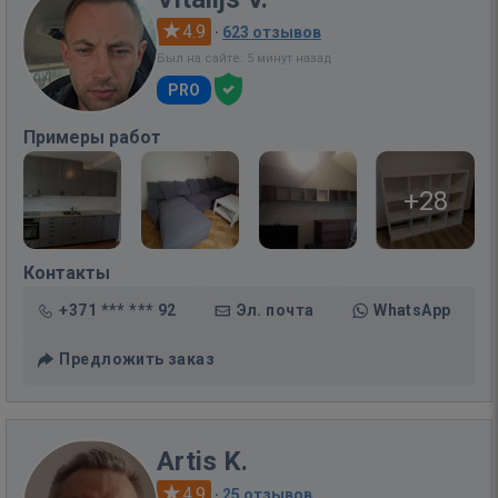
4.9
·
623 отзывов
Был на сайте: 5 минут назад
PRO
Примеры работ
+28
Контакты
+371 *** *** 92
Эл. почта
WhatsApp
Предложить заказ
Artis K.
4.9
·
25 отзывов