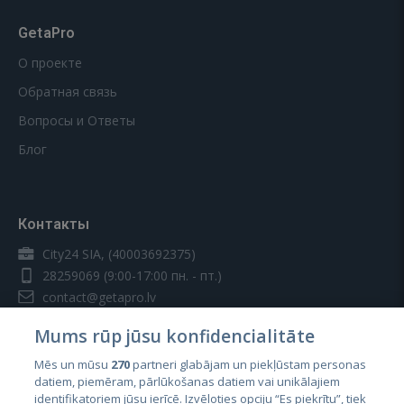
GetaPro
О проекте
Обратная связь
Вопросы и Ответы
Блог
Контакты
City24 SIA, (40003692375)
28259069
(9:00-17:00 пн. - пт.)
contact@getapro.lv
Mums rūp jūsu konfidencialitāte
Mēs un mūsu
270
partneri glabājam un piekļūstam personas
datiem, piemēram, pārlūkošanas datiem vai unikālajiem
identifikatoriem jūsu ierīcē. Izvēloties opciju “Es piekrītu”, tiek
Страны