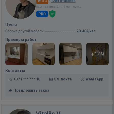
5.0
·
1284 отзывов
Был на сайте: 2 ч. 16 мин. назад
PRO
Цены
Сборка другой мебели
20-40€/час
Примеры работ
+149
Контакты
+371 *** *** 10
Эл. почта
WhatsApp
Предложить заказ
Vitalijs V.