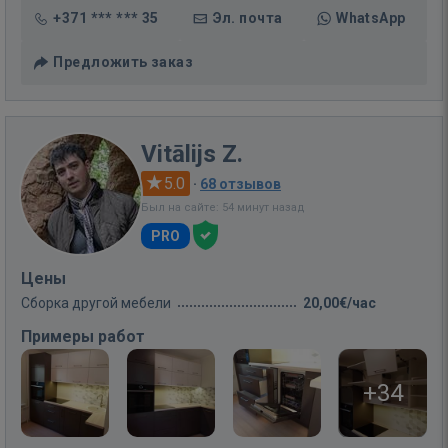
+371 *** *** 35
Эл. почта
WhatsApp
Предложить заказ
Vitālijs Z.
5.0
·
68 отзывов
Был на сайте: 54 минут назад
PRO
Цены
Сборка другой мебели
20,00€/час
Примеры работ
+34