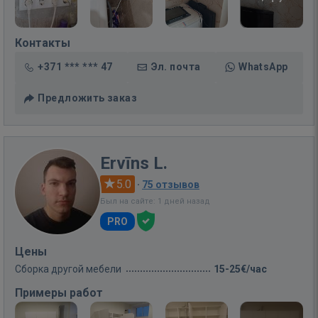
Контакты
+371 *** *** 47
Эл. почта
WhatsApp
Предложить заказ
Ervīns L.
5.0
·
75 отзывов
Был на сайте: 1 дней назад
PRO
Цены
Сборка другой мебели
15-25€/час
Примеры работ