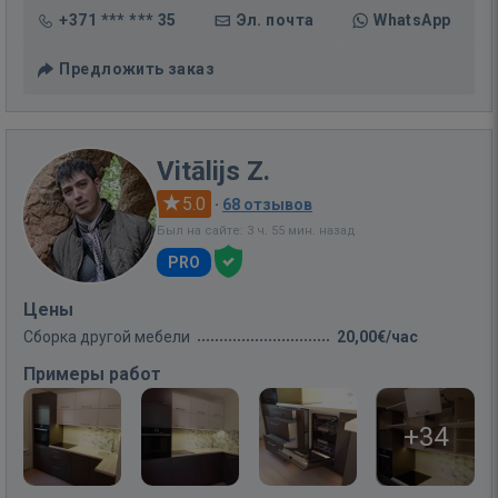
+371 *** *** 35
Эл. почта
WhatsApp
Предложить заказ
Vitālijs Z.
5.0
·
68 отзывов
Был на сайте: 3 ч. 55 мин. назад
PRO
Цены
Сборка другой мебели
20,00€/час
Примеры работ
+34