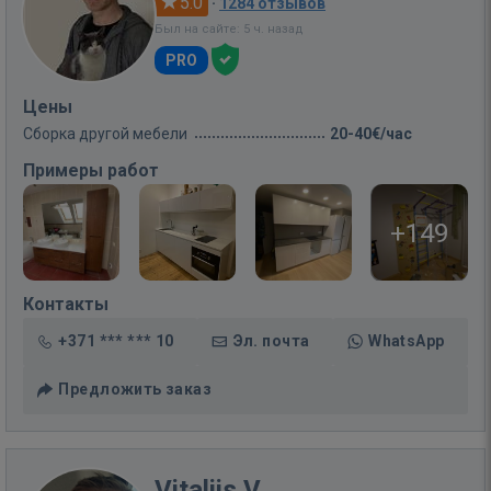
5.0
·
1284 отзывов
Был на сайте: 5 ч. назад
PRO
Цены
Сборка другой мебели
20-40€/час
Примеры работ
+149
Контакты
+371 *** *** 10
Эл. почта
WhatsApp
Предложить заказ
Vitalijs V.