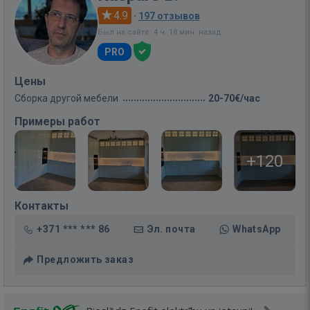
4.9
·
197 отзывов
Был на сайте: 4 ч. 18 мин. назад
PRO
Цены
Сборка другой мебели
20-70€/час
Примеры работ
+120
Контакты
+371 *** *** 86
Эл. почта
WhatsApp
Предложить заказ