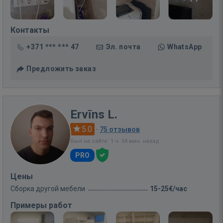
Контакты
+371 *** *** 47
Эл. почта
WhatsApp
Предложить заказ
Ervīns L.
5.0
·
75 отзывов
Был на сайте: 1 ч. 54 мин. назад
PRO
Цены
Сборка другой мебели
15-25€/час
Примеры работ