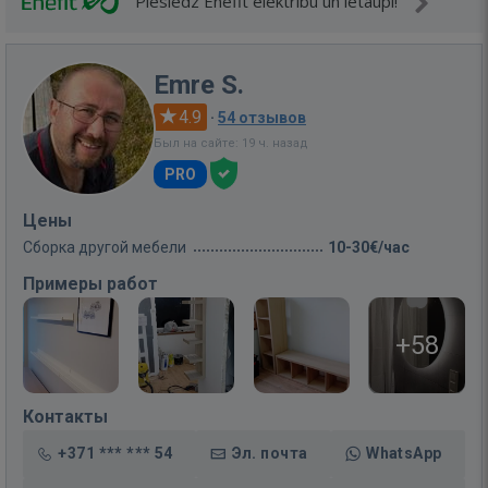
Pieslēdz Enefit elektrību un ietaupi!
Emre S.
4.9
·
54 отзывов
Был на сайте: 19 ч. назад
PRO
Цены
Сборка другой мебели
10-30€/час
Примеры работ
+58
Контакты
+371 *** *** 54
Эл. почта
WhatsApp