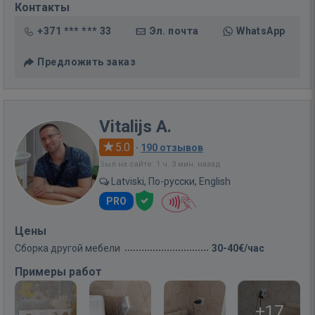
Контакты
+371 *** *** 33
Эл. почта
WhatsApp
Предложить заказ
Vitalijs A.
5.0
·
190 отзывов
Был на сайте: 1 ч. 3 мин. назад
Latviski, По-русски, English
PRO
Цены
Сборка другой мебели
30-40€/час
Примеры работ
+17