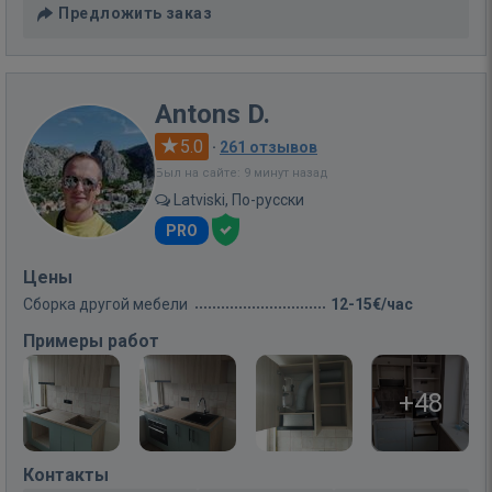
Предложить заказ
Antons D.
5.0
·
261 отзывов
Был на сайте: 9 минут назад
Latviski, По-русски
PRO
Цены
Сборка другой мебели
12-15€/час
Примеры работ
+48
Контакты