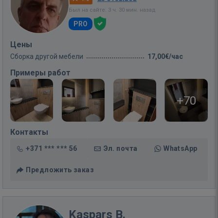
Был на сайте: 3 ч. 30 мин. назад
PRO
Цены
Сборка другой мебели
17,00€/час
Примеры работ
+70
Контакты
+371 *** *** 56
Эл. почта
WhatsApp
Предложить заказ
Kaspars B.