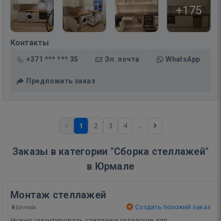
+175
Контакты
+371 *** *** 35
Эл. почта
WhatsApp
Предложить заказ
...
1
2
3
4
Заказы в категории "Сборка стеллажей"
в Юрмале
Монтаж стеллажей
Создать похожий заказ
Jūrmala
Нужно смонтировать стеллажи складские для