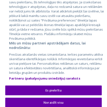
Латвия
savu piekrišanu, šīs tehnoloģijas tiks atspējotas. Ja izsekošanas
tehnoloģijas ir atspējotas, daļa no redzamā satura un reklāmām
Литва
var nebūt jums tik atbilstoša. Varat atkārtoti piekļūt šai izvēlnei, lai
jebkurā laikā mainītu savu izvēli vai atsauktu piekrišanu,
noklikšķinot uz saites “Privātuma preferences” tīmekļa lapas
apakšā vai uz peldošās ikonas tīmekļa lapas apakšējā kreisajā
stūrī, ja tāda ir redzama. Jūsu izvēle būs spēkā mūsu piekrišanas
Tīmekļa vietne ietvaros. Plašāku informāciju skatiet mūsu
Privātuma politikā.
Mēs un mūsu partneri apstrādājam datus, lai
nodrošinātu:
City24.lv
CVbankas.lt
Precīzas atrašanās vietas izmantošana. Ierīces parametru aktīva
City24.ee
Kainos.lt
skenēšana identifikācijas nolūkā. Informācijas ievietošana ierīcē
un/vai piekļuve tai. Personalizētas reklāmas un saturs, reklāmu
GetaPro.lv
Paslaugos.lt
un satura efektivitātes novērtēšana, analītiskā informācija par
GetaPro.ee
auto24.ee
lietotāju grupām un produktu izstrāde.
Skelbiu.lt
KV.ee
Partneru (pakalpojumu sniedzēju) saraksts
Autoplius.lt
Osta.ee
Aruodas.lt
KuldneBörs.ee
Es piekrītu
Noraidīt visu