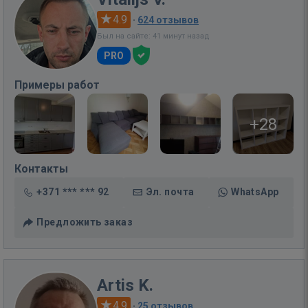
4.9
·
624 отзывов
Был на сайте: 41 минут назад
PRO
Примеры работ
+28
Контакты
+371 *** *** 92
Эл. почта
WhatsApp
Предложить заказ
Artis K.
4.9
·
25 отзывов