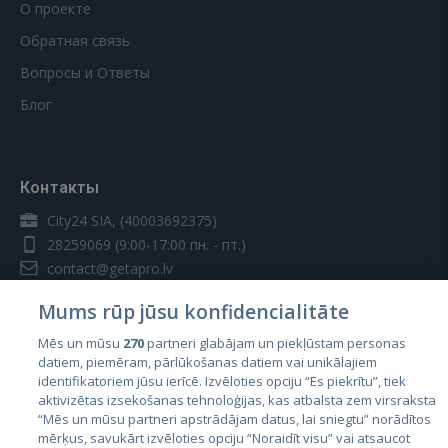
О проекте
Обратная связь
Вопросы и Ответы
Блог
Контакты
City24 SIA, (40003692375)
28259069
(9:00-17:00 пн. - пт.)
contact@getapro.lv
Mums rūp jūsu konfidencialitāte
Mēs un mūsu
270
partneri glabājam un piekļūstam personas
datiem, piemēram, pārlūkošanas datiem vai unikālajiem
identifikatoriem jūsu ierīcē. Izvēloties opciju “Es piekrītu”, tiek
Страны
aktivizētas izsekošanas tehnoloģijas, kas atbalsta zem virsraksta
Эстония
“Mēs un mūsu partneri apstrādājam datus, lai sniegtu” norādītos
mērķus, savukārt izvēloties opciju “Noraidīt visu” vai atsaucot