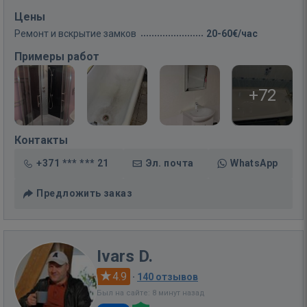
Цены
Ремонт и вскрытие замков
20-60€/час
Примеры работ
+72
Контакты
+371 *** *** 21
Эл. почта
WhatsApp
Предложить заказ
Ivars D.
4.9
·
140 отзывов
Был на сайте: 8 минут назад