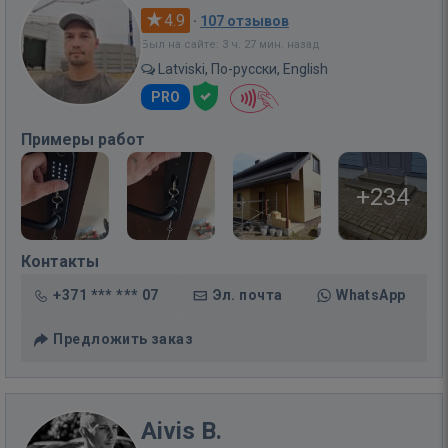
4.9
·
107 отзывов
Был на сайте: 3 ч. 27 мин. назад
Latviski, По-русски, English
PRO
Примеры работ
+234
Контакты
+371 *** *** 07
Эл. почта
WhatsApp
Предложить заказ
Aivis B.