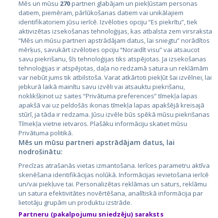
Mēs un mūsu
270
partneri glabājam un piekļūstam personas
datiem, piemēram, pārlūkošanas datiem vai unikālajiem
identifikatoriem jūsu ierīcē. Izvēloties opciju “Es piekrītu”, tiek
Страны
aktivizētas izsekošanas tehnoloģijas, kas atbalsta zem virsraksta
Эстония
“Mēs un mūsu partneri apstrādājam datus, lai sniegtu” norādītos
mērķus, savukārt izvēloties opciju “Noraidīt visu” vai atsaucot
Латвия
savu piekrišanu, šīs tehnoloģijas tiks atspējotas. Ja izsekošanas
tehnoloģijas ir atspējotas, daļa no redzamā satura un reklāmām
Литва
var nebūt jums tik atbilstoša. Varat atkārtoti piekļūt šai izvēlnei, lai
jebkurā laikā mainītu savu izvēli vai atsauktu piekrišanu,
noklikšķinot uz saites “Privātuma preferences” tīmekļa lapas
apakšā vai uz peldošās ikonas tīmekļa lapas apakšējā kreisajā
stūrī, ja tāda ir redzama. Jūsu izvēle būs spēkā mūsu piekrišanas
Tīmekļa vietne ietvaros. Plašāku informāciju skatiet mūsu
Privātuma politikā.
Mēs un mūsu partneri apstrādājam datus, lai
nodrošinātu:
City24.lv
CVbankas.lt
Precīzas atrašanās vietas izmantošana. Ierīces parametru aktīva
City24.ee
Kainos.lt
skenēšana identifikācijas nolūkā. Informācijas ievietošana ierīcē
un/vai piekļuve tai. Personalizētas reklāmas un saturs, reklāmu
GetaPro.lv
Paslaugos.lt
un satura efektivitātes novērtēšana, analītiskā informācija par
GetaPro.ee
auto24.ee
lietotāju grupām un produktu izstrāde.
Skelbiu.lt
KV.ee
Partneru (pakalpojumu sniedzēju) saraksts