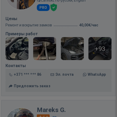
Latviski, По-русски, English
PRO
Цены
Ремонт и вскрытие замков
40,00€/час
Примеры работ
+93
Контакты
+371 *** *** 86
Эл. почта
WhatsApp
Предложить заказ
Mareks G.