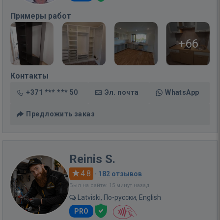
Примеры работ
+66
Контакты
+371 *** *** 50
Эл. почта
WhatsApp
Предложить заказ
Reinis S.
4.8
·
182 отзывов
Был на сайте: 15 минут назад
Latviski, По-русски, English
PRO