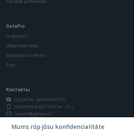
Pārvaldīt preferences
GetaPro
О проекте
Обратная связь
Вопросы и Ответы
Блог
Контакты
City24 SIA, (40003692375)
28259069
(9:00-17:00 пн. - пт.)
contact@getapro.lv
Mums rūp jūsu konfidencialitāte