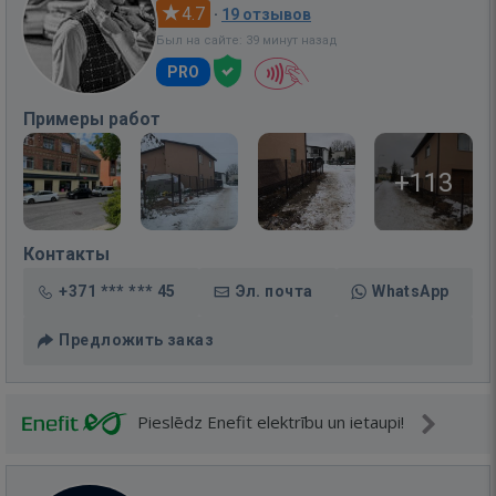
4.7
·
19 отзывов
Был на сайте: 39 минут назад
PRO
Примеры работ
+113
Контакты
+371 *** *** 45
Эл. почта
WhatsApp
Предложить заказ
Pieslēdz Enefit elektrību un ietaupi!