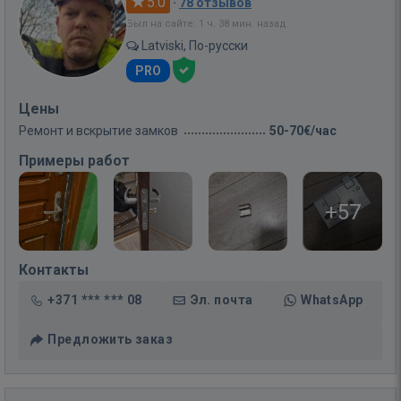
5.0
·
78 отзывов
Был на сайте: 1 ч. 38 мин. назад
Latviski, По-русски
PRO
Цены
Ремонт и вскрытие замков
50-70€/час
Примеры работ
+57
Контакты
+371 *** *** 08
Эл. почта
WhatsApp
Предложить заказ