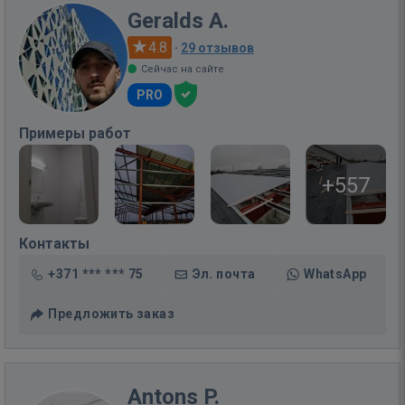
Geralds A.
4.8
·
29 отзывов
Сейчас на сайте
PRO
Примеры работ
+557
Контакты
+371 *** *** 75
Эл. почта
WhatsApp
Предложить заказ
Antons P.