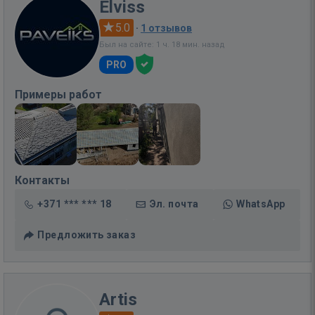
Elviss
5.0
·
1 отзывов
Был на сайте: 1 ч. 18 мин. назад
PRO
Примеры работ
Контакты
+371 *** *** 18
Эл. почта
WhatsApp
Предложить заказ
Artis