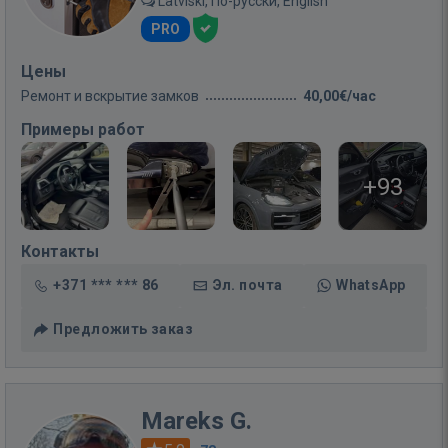
Latviski, По-русски, English
PRO
Цены
Ремонт и вскрытие замков
40,00€/час
Примеры работ
+93
Контакты
+371 *** *** 86
Эл. почта
WhatsApp
Предложить заказ
Mareks G.