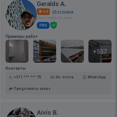
Geralds A.
4.8
·
29 отзывов
Был на сайте: 5 ч. назад
PRO
Примеры работ
+557
Контакты
+371 *** *** 75
Эл. почта
WhatsApp
Предложить заказ
Aivis B.