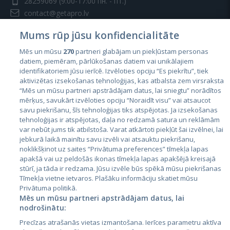
28259069
(9:00-17:00 пн. - пт.)
contact@getapro.lv
Mums rūp jūsu konfidencialitāte
Mēs un mūsu
270
partneri glabājam un piekļūstam personas
datiem, piemēram, pārlūkošanas datiem vai unikālajiem
identifikatoriem jūsu ierīcē. Izvēloties opciju “Es piekrītu”, tiek
Страны
aktivizētas izsekošanas tehnoloģijas, kas atbalsta zem virsraksta
Эстония
“Mēs un mūsu partneri apstrādājam datus, lai sniegtu” norādītos
mērķus, savukārt izvēloties opciju “Noraidīt visu” vai atsaucot
Латвия
savu piekrišanu, šīs tehnoloģijas tiks atspējotas. Ja izsekošanas
tehnoloģijas ir atspējotas, daļa no redzamā satura un reklāmām
Литва
var nebūt jums tik atbilstoša. Varat atkārtoti piekļūt šai izvēlnei, lai
jebkurā laikā mainītu savu izvēli vai atsauktu piekrišanu,
noklikšķinot uz saites “Privātuma preferences” tīmekļa lapas
apakšā vai uz peldošās ikonas tīmekļa lapas apakšējā kreisajā
stūrī, ja tāda ir redzama. Jūsu izvēle būs spēkā mūsu piekrišanas
Tīmekļa vietne ietvaros. Plašāku informāciju skatiet mūsu
Privātuma politikā.
Mēs un mūsu partneri apstrādājam datus, lai
nodrošinātu:
City24.lv
CVbankas.lt
Precīzas atrašanās vietas izmantošana. Ierīces parametru aktīva