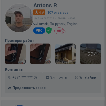
Antons P.
4.9
·
107 отзывов
Был на сайте: 1 ч. 46 мин. назад
Latviski, По-русски, English
PRO
Примеры работ
+234
Контакты
+371 *** *** 07
Эл. почта
WhatsApp
Предложить заказ