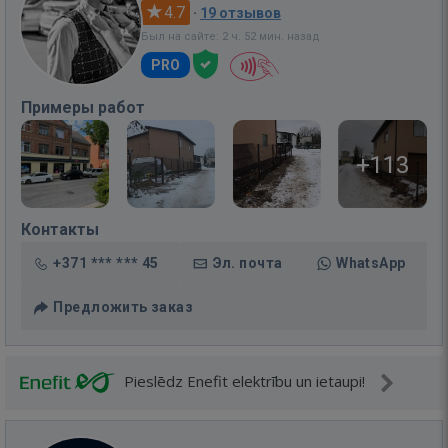
4.7
·
19 отзывов
Был на сайте: 2 ч. 52 мин. назад
PRO
Примеры работ
+113
Контакты
+371 *** *** 45
Эл. почта
WhatsApp
Предложить заказ
Pieslēdz Enefit elektrību un ietaupi!