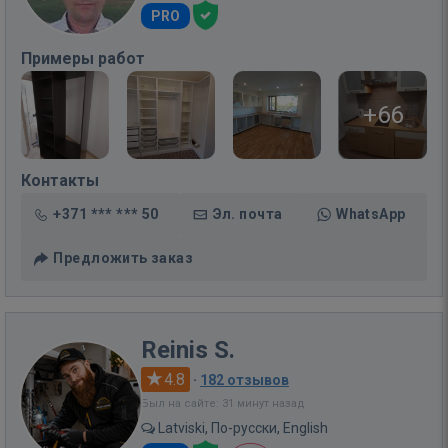
PRO
Примеры работ
+66
Контакты
+371 *** *** 50
Эл. почта
WhatsApp
Предложить заказ
Reinis S.
4.8
·
182 отзывов
Был на сайте: 31 минут назад
Latviski, По-русски, English