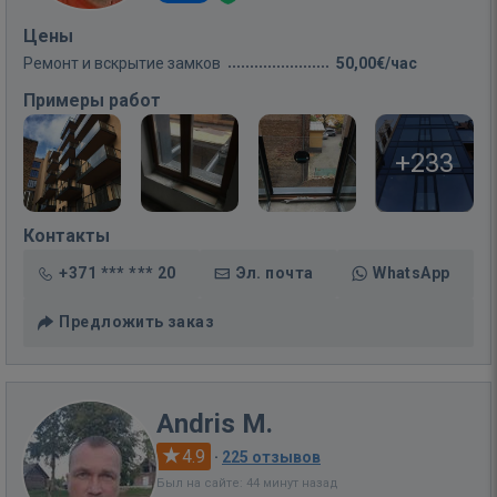
Цены
Ремонт и вскрытие замков
50,00€/час
Примеры работ
+233
Контакты
+371 *** *** 20
Эл. почта
WhatsApp
Предложить заказ
Andris M.
4.9
·
225 отзывов
Был на сайте: 44 минут назад