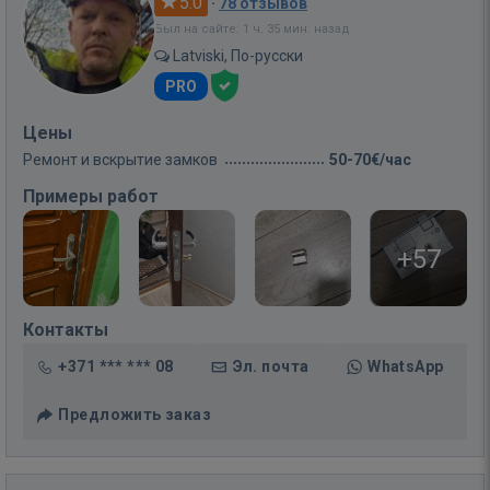
5.0
·
78 отзывов
Был на сайте: 1 ч. 35 мин. назад
Latviski, По-русски
PRO
Цены
Ремонт и вскрытие замков
50-70€/час
Примеры работ
+57
Контакты
+371 *** *** 08
Эл. почта
WhatsApp
Предложить заказ