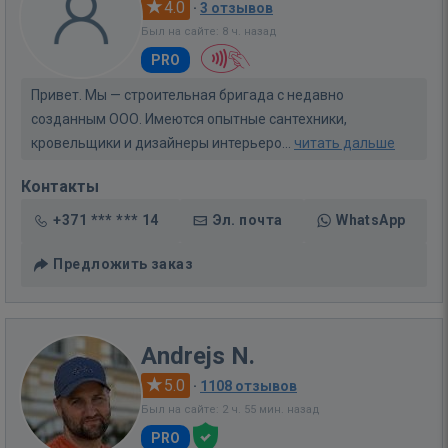
4.0
·
3 отзывов
Был на сайте: 8 ч. назад
PRO
Привет. Мы — строительная бригада с недавно
созданным ООО. Имеются опытные сантехники,
кровельщики и дизайнеры интерьеро...
читать дальше
Контакты
+371 *** *** 14
Эл. почта
WhatsApp
Предложить заказ
Andrejs N.
5.0
·
1108 отзывов
Был на сайте: 2 ч. 55 мин. назад
PRO