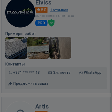
Elviss
5.0
·
1 отзывов
Был на сайте: 4 дней назад
PRO
Примеры работ
Контакты
+371 *** *** 18
Эл. почта
WhatsApp
Предложить заказ
Artis