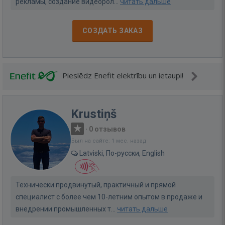
рекламы, создание видеорол...
читать дальше
СОЗДАТЬ ЗАКАЗ
Pieslēdz Enefit elektrību un ietaupi!
Krustiņš
·
0 отзывов
Был на сайте: 1 мес. назад
Latviski, По-русски, English
Технически продвинутый, практичный и прямой
специалист с более чем 10-летним опытом в продаже и
внедрении промышленных т...
читать дальше