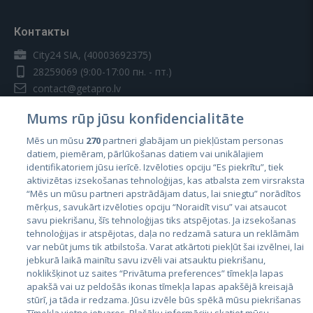
Контакты
City24 SIA, (40003692375)
28259069
(9:00-17:00 пн. - пт.)
contact@getapro.lv
Mums rūp jūsu konfidencialitāte
Mēs un mūsu
270
partneri glabājam un piekļūstam personas
datiem, piemēram, pārlūkošanas datiem vai unikālajiem
identifikatoriem jūsu ierīcē. Izvēloties opciju “Es piekrītu”, tiek
Страны
aktivizētas izsekošanas tehnoloģijas, kas atbalsta zem virsraksta
Эстония
“Mēs un mūsu partneri apstrādājam datus, lai sniegtu” norādītos
mērķus, savukārt izvēloties opciju “Noraidīt visu” vai atsaucot
Латвия
savu piekrišanu, šīs tehnoloģijas tiks atspējotas. Ja izsekošanas
tehnoloģijas ir atspējotas, daļa no redzamā satura un reklāmām
Литва
var nebūt jums tik atbilstoša. Varat atkārtoti piekļūt šai izvēlnei, lai
jebkurā laikā mainītu savu izvēli vai atsauktu piekrišanu,
noklikšķinot uz saites “Privātuma preferences” tīmekļa lapas
apakšā vai uz peldošās ikonas tīmekļa lapas apakšējā kreisajā
stūrī, ja tāda ir redzama. Jūsu izvēle būs spēkā mūsu piekrišanas