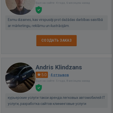
Был на сайте: 4 года, 6 месяцев назад
Esmu dizaines, kas virspusēji prot dažādas darbības saistībā
ar mārketingu, reklāmu un ilustrācijām.
СОЗДАТЬ ЗАКАЗ
Andris Klindzans
5.0
·
4 отзывов
Был на сайте: 5 года, 8 месяцев назад
курьерские услуги такси аренда легковых автомобилей IT
услуги, разработка сайтов клининговые услуги