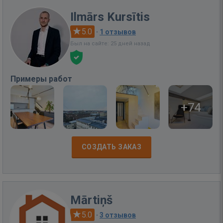
Ilmārs Kursītis
5.0
·
1 отзывов
Был на сайте: 25 дней назад
Примеры работ
+74
СОЗДАТЬ ЗАКАЗ
Mārtiņš
5.0
·
3 отзывов