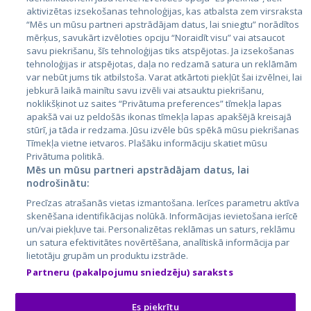
aktivizētas izsekošanas tehnoloģijas, kas atbalsta zem virsraksta
Эстония
“Mēs un mūsu partneri apstrādājam datus, lai sniegtu” norādītos
mērķus, savukārt izvēloties opciju “Noraidīt visu” vai atsaucot
Латвия
savu piekrišanu, šīs tehnoloģijas tiks atspējotas. Ja izsekošanas
tehnoloģijas ir atspējotas, daļa no redzamā satura un reklāmām
Литва
var nebūt jums tik atbilstoša. Varat atkārtoti piekļūt šai izvēlnei, lai
jebkurā laikā mainītu savu izvēli vai atsauktu piekrišanu,
noklikšķinot uz saites “Privātuma preferences” tīmekļa lapas
apakšā vai uz peldošās ikonas tīmekļa lapas apakšējā kreisajā
stūrī, ja tāda ir redzama. Jūsu izvēle būs spēkā mūsu piekrišanas
Tīmekļa vietne ietvaros. Plašāku informāciju skatiet mūsu
Privātuma politikā.
Mēs un mūsu partneri apstrādājam datus, lai
nodrošinātu:
City24.lv
CVbankas.lt
Precīzas atrašanās vietas izmantošana. Ierīces parametru aktīva
City24.ee
Kainos.lt
skenēšana identifikācijas nolūkā. Informācijas ievietošana ierīcē
un/vai piekļuve tai. Personalizētas reklāmas un saturs, reklāmu
GetaPro.lv
Paslaugos.lt
un satura efektivitātes novērtēšana, analītiskā informācija par
GetaPro.ee
auto24.ee
lietotāju grupām un produktu izstrāde.
Skelbiu.lt
KV.ee
Partneru (pakalpojumu sniedzēju) saraksts
Autoplius.lt
Osta.ee
Aruodas.lt
KuldneBörs.ee
Es piekrītu