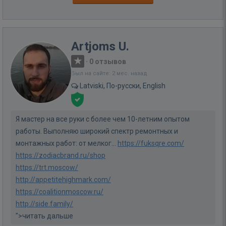
Artjoms U.
·
0 отзывов
Был на сайте: 2 мес. назад
Latviski, По-русски, English
Я мастер на все руки с более чем 10-летним опытом
работы. Выполняю широкий спектр ремонтных и
монтажных работ: от мелког...
https://fuksqre.com/
https://zodiacbrand.ru/shop
https://trt.moscow/
http://appetitehighmark.com/
https://coalitionmoscow.ru/
http://side.family/
">читать дальше