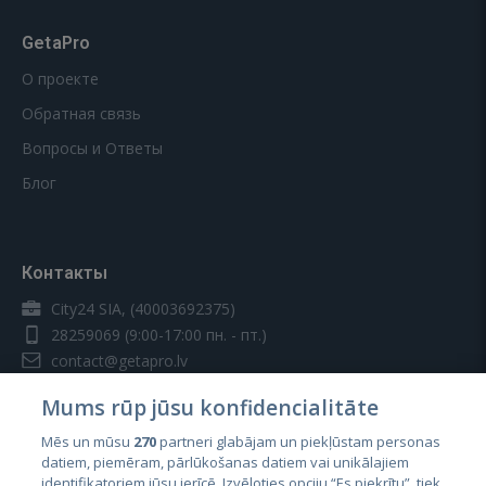
GetaPro
О проекте
Обратная связь
Вопросы и Ответы
Блог
Контакты
City24 SIA, (40003692375)
28259069
(9:00-17:00 пн. - пт.)
contact@getapro.lv
Mums rūp jūsu konfidencialitāte
Mēs un mūsu
270
partneri glabājam un piekļūstam personas
datiem, piemēram, pārlūkošanas datiem vai unikālajiem
identifikatoriem jūsu ierīcē. Izvēloties opciju “Es piekrītu”, tiek
Страны