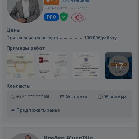
5.0
·
322 отзывов
Был на сайте: 16 ч. назад
PRO
Цены
Страхование транспорта
100,00€/работу
Примеры работ
+7
Контакты
+371 *** *** 88
Эл. почта
WhatsApp
Предложить заказ
Ilmārs Kursītis