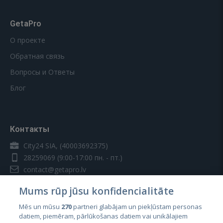
GetaPro
О проекте
Обратная связь
Вопросы и Ответы
Блог
Контакты
City24 SIA, (40003692375)
28259069
(9:00-17:00 пн. - пт.)
contact@getapro.lv
Mums rūp jūsu konfidencialitāte
Mēs un mūsu
270
partneri glabājam un piekļūstam personas
datiem, piemēram, pārlūkošanas datiem vai unikālajiem