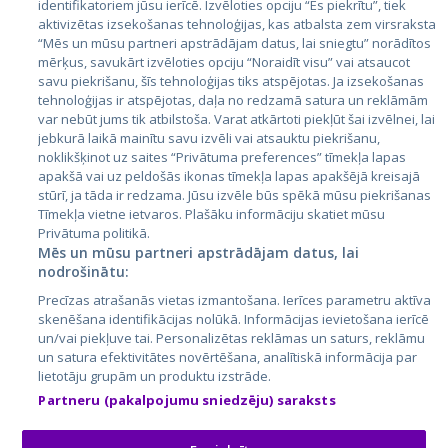
identifikatoriem jūsu ierīcē. Izvēloties opciju “Es piekrītu”, tiek
Страны
aktivizētas izsekošanas tehnoloģijas, kas atbalsta zem virsraksta
Эстония
“Mēs un mūsu partneri apstrādājam datus, lai sniegtu” norādītos
mērķus, savukārt izvēloties opciju “Noraidīt visu” vai atsaucot
Латвия
savu piekrišanu, šīs tehnoloģijas tiks atspējotas. Ja izsekošanas
tehnoloģijas ir atspējotas, daļa no redzamā satura un reklāmām
Литва
var nebūt jums tik atbilstoša. Varat atkārtoti piekļūt šai izvēlnei, lai
jebkurā laikā mainītu savu izvēli vai atsauktu piekrišanu,
noklikšķinot uz saites “Privātuma preferences” tīmekļa lapas
apakšā vai uz peldošās ikonas tīmekļa lapas apakšējā kreisajā
stūrī, ja tāda ir redzama. Jūsu izvēle būs spēkā mūsu piekrišanas
Tīmekļa vietne ietvaros. Plašāku informāciju skatiet mūsu
Privātuma politikā.
Mēs un mūsu partneri apstrādājam datus, lai
nodrošinātu:
City24.lv
CVbankas.lt
Precīzas atrašanās vietas izmantošana. Ierīces parametru aktīva
City24.ee
Kainos.lt
skenēšana identifikācijas nolūkā. Informācijas ievietošana ierīcē
un/vai piekļuve tai. Personalizētas reklāmas un saturs, reklāmu
GetaPro.lv
Paslaugos.lt
un satura efektivitātes novērtēšana, analītiskā informācija par
GetaPro.ee
auto24.ee
lietotāju grupām un produktu izstrāde.
Skelbiu.lt
KV.ee
Partneru (pakalpojumu sniedzēju) saraksts
Autoplius.lt
Osta.ee
Aruodas.lt
KuldneBörs.ee