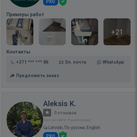
PRO
Примеры работ
+21
Контакты
+371 *** *** 86
Эл. почта
WhatsApp
Предложить заказ
Aleksis K.
·
0 отзывов
Был на сайте: 9 дней назад
Latviski, По-русски, English
PRO