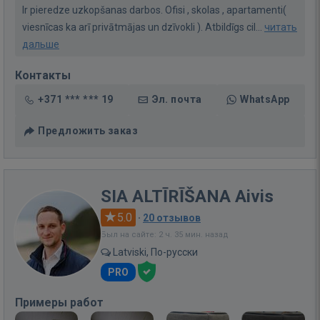
Ir pieredze uzkopšanas darbos. Ofisi , skolas , apartamenti(
viesnīcas ka arī privātmājas un dzīvokli ). Atbildīgs cil...
читать
дальше
Контакты
+371 *** *** 19
Эл. почта
WhatsApp
Предложить заказ
SIA ALTĪRĪŠANA Aivis
5.0
·
20 отзывов
Был на сайте: 2 ч. 35 мин. назад
Latviski, По-русски
PRO
Примеры работ