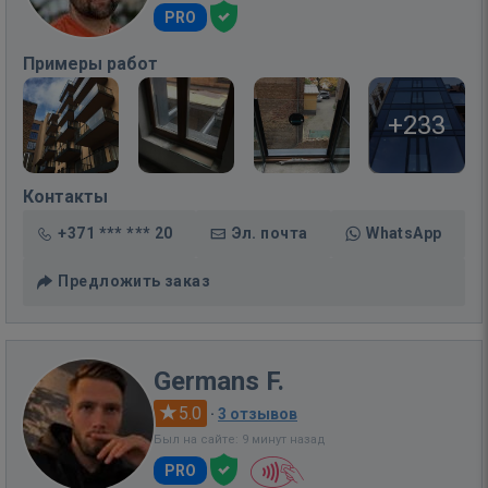
PRO
Примеры работ
+233
Контакты
+371 *** *** 20
Эл. почта
WhatsApp
Предложить заказ
Germans F.
5.0
·
3 отзывов
Был на сайте: 9 минут назад
PRO