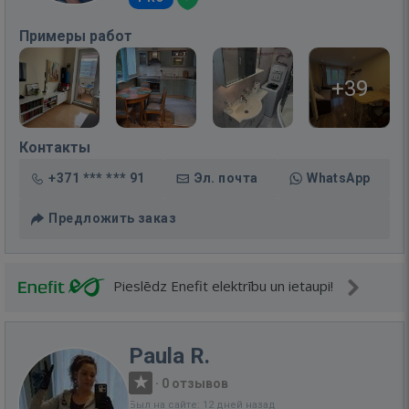
Примеры работ
+39
Контакты
+371 *** *** 91
Эл. почта
WhatsApp
Предложить заказ
Pieslēdz Enefit elektrību un ietaupi!
Paula R.
·
0 отзывов
Был на сайте: 12 дней назад