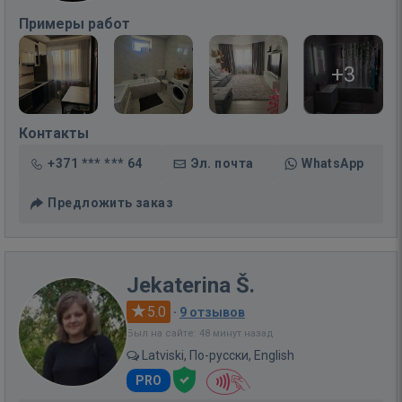
Примеры работ
+3
Контакты
+371 *** *** 64
Эл. почта
WhatsApp
Предложить заказ
Jekaterina Š.
5.0
·
9 отзывов
Был на сайте: 48 минут назад
Latviski, По-русски, English
PRO