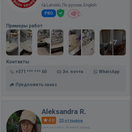
Latviski, По-русски, English
PRO
Примеры работ
+7
Контакты
+371 *** *** 60
Эл. почта
WhatsApp
Предложить заказ
Aleksandra R.
4.8
·
20 отзывов
Был на сайте: 36 минут назад