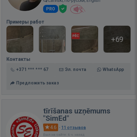
Latviski, По-русски, English
PRO
Примеры работ
+69
Контакты
+371 *** *** 67
Эл. почта
WhatsApp
Предложить заказ
tīrīšanas uzņēmums
"SimEd"
4.6
·
11 отзывов
Был на сайте: 6 ч. назад