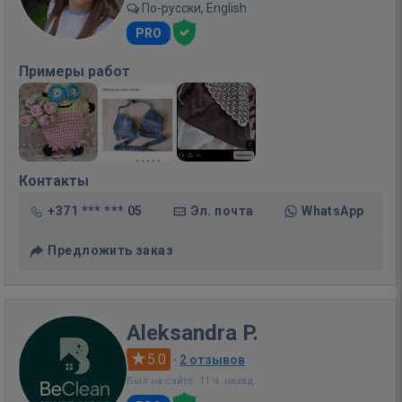
По-русски, English
PRO
Примеры работ
Контакты
+371 *** *** 05
Эл. почта
WhatsApp
Предложить заказ
Aleksandra P.
5.0
·
2 отзывов
Был на сайте: 11 ч. назад