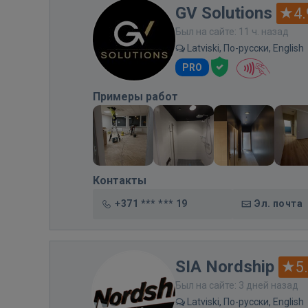
GV Solutions
4.
Был на сайте: 11 ч. назад
Latviski, По-русски, English
PRO
Примеры работ
Контакты
+371 *** *** 19
Эл. почта
SIA Nordship
5
Был на сайте: 3 дней назад
Latviski, По-русски, English