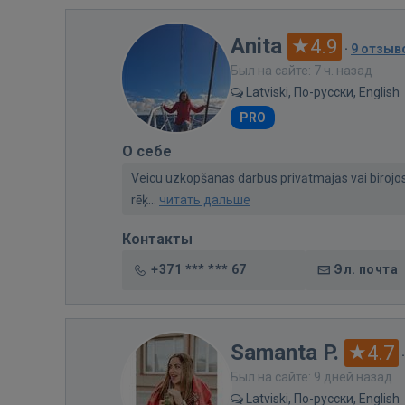
Anita
4.9
·
9 отзыв
Был на сайте: 7 ч. назад
Latviski, По-русски, English
PRO
О себе
Veicu uzkopšanas darbus privātmājās vai birojos
rēķ...
читать дальше
Контакты
+371 *** *** 67
Эл. почта
Samanta P.
4.7
Был на сайте: 9 дней назад
Latviski, По-русски, English