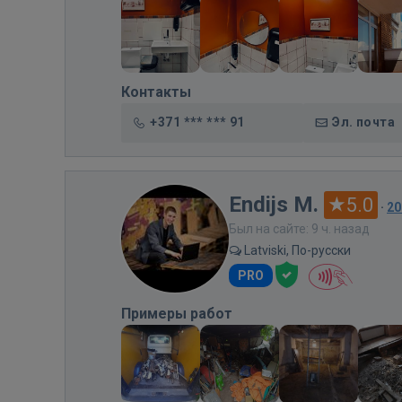
Контакты
+371 *** *** 91
Эл. почта
Endijs M.
5.0
·
20
Был на сайте: 9 ч. назад
Latviski, По-русски
PRO
Примеры работ