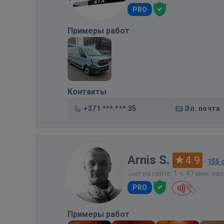
PRO
Примеры работ
Контакты
+371 *** *** 35
Эл. почта
Arnis S.
4.9
·
155 
Был на сайте: 1 ч. 47 мин. на
PRO
Примеры работ