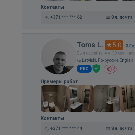
Контакты
+371 *** *** 62
Эл. почта
Toms L.
5.0
·
37 
Был на сайте: 4 ч. 33 мин. на
Latviski, По-русски, English
PRO
Примеры работ
Контакты
+371 *** *** 44
Эл. почта