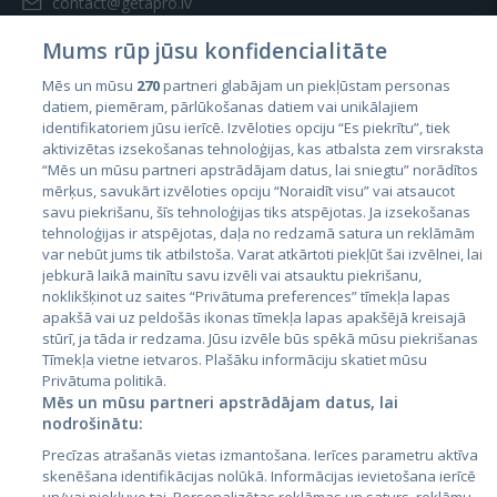
contact@getapro.lv
Mums rūp jūsu konfidencialitāte
Mēs un mūsu
270
partneri glabājam un piekļūstam personas
datiem, piemēram, pārlūkošanas datiem vai unikālajiem
identifikatoriem jūsu ierīcē. Izvēloties opciju “Es piekrītu”, tiek
Страны
aktivizētas izsekošanas tehnoloģijas, kas atbalsta zem virsraksta
Эстония
“Mēs un mūsu partneri apstrādājam datus, lai sniegtu” norādītos
mērķus, savukārt izvēloties opciju “Noraidīt visu” vai atsaucot
Латвия
savu piekrišanu, šīs tehnoloģijas tiks atspējotas. Ja izsekošanas
tehnoloģijas ir atspējotas, daļa no redzamā satura un reklāmām
Литва
var nebūt jums tik atbilstoša. Varat atkārtoti piekļūt šai izvēlnei, lai
jebkurā laikā mainītu savu izvēli vai atsauktu piekrišanu,
noklikšķinot uz saites “Privātuma preferences” tīmekļa lapas
apakšā vai uz peldošās ikonas tīmekļa lapas apakšējā kreisajā
stūrī, ja tāda ir redzama. Jūsu izvēle būs spēkā mūsu piekrišanas
Tīmekļa vietne ietvaros. Plašāku informāciju skatiet mūsu
Privātuma politikā.
Mēs un mūsu partneri apstrādājam datus, lai
nodrošinātu:
City24.lv
CVbankas.lt
Precīzas atrašanās vietas izmantošana. Ierīces parametru aktīva
City24.ee
Kainos.lt
skenēšana identifikācijas nolūkā. Informācijas ievietošana ierīcē