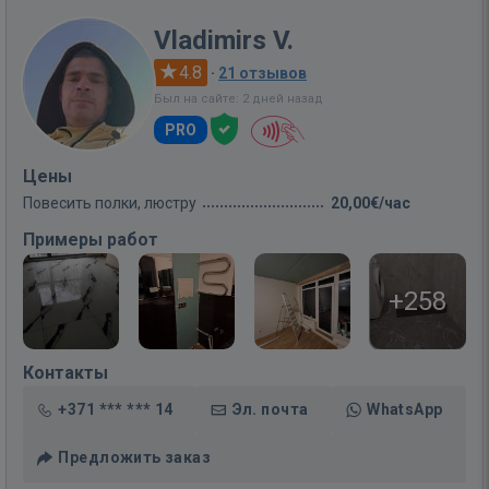
Vladimirs V.
4.8
·
21 отзывов
Был на сайте: 2 дней назад
PRO
Цены
Повесить полки, люстру
20,00€/час
Примеры работ
+258
Контакты
+371 *** *** 14
Эл. почта
WhatsApp
Предложить заказ