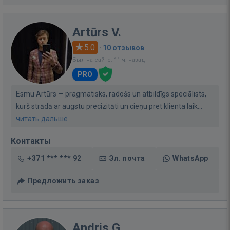
Artūrs V.
5.0
·
10 отзывов
Был на сайте: 11 ч. назад
PRO
Esmu Artūrs — pragmatisks, radošs un atbildīgs speciālists,
kurš strādā ar augstu precizitāti un cieņu pret klienta laik...
читать дальше
Контакты
+371 *** *** 92
Эл. почта
WhatsApp
Предложить заказ
Andris G.