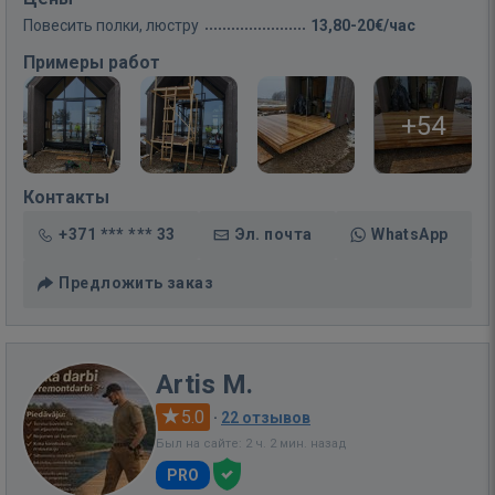
Повесить полки, люстру
13,80-20€/час
Примеры работ
+54
Контакты
+371 *** *** 33
Эл. почта
WhatsApp
Предложить заказ
Artis M.
5.0
·
22 отзывов
Был на сайте: 2 ч. 2 мин. назад
PRO