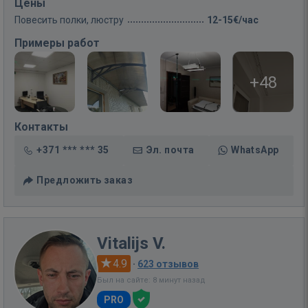
Цены
Повесить полки, люстру
12-15€/час
Примеры работ
+48
Контакты
+371 *** *** 35
Эл. почта
WhatsApp
Предложить заказ
Vitalijs V.
4.9
·
623 отзывов
Был на сайте: 8 минут назад
PRO