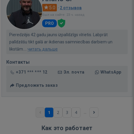
5.0
·
2 отзывов
Был на сайте: 23 ч. назад
PRO
Pieredzējis 42 gadu jauns izpalīdzīgs vīrietis. Labprāt
palīdzēšu tikt galā ar ikdienas saimniecības darbiem un
likstām....
читать дальше
Контакты
+371 *** *** 12
Эл. почта
WhatsApp
Предложить заказ
...
1
2
3
4
Как это работает