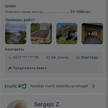
Цены
Повесить полки, люстру
50-100€/час
Примеры работ
+48
Контакты
+371 *** *** 18
Эл. почта
WhatsApp
Предложить заказ
Pieslēdz Enefit elektrību un ietaupi!
Sergejs Z.