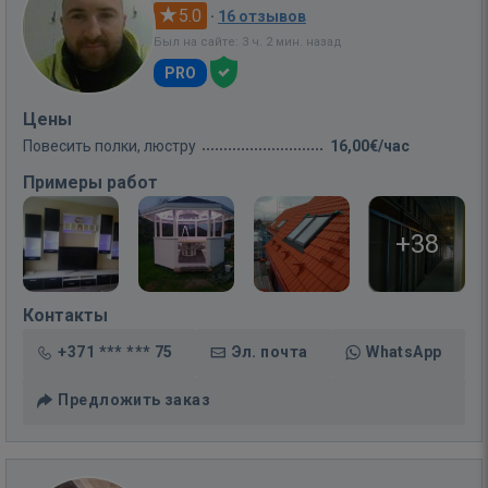
5.0
·
16 отзывов
Был на сайте: 3 ч. 2 мин. назад
PRO
Цены
Повесить полки, люстру
16,00€/час
Примеры работ
+38
Контакты
+371 *** *** 75
Эл. почта
WhatsApp
Предложить заказ