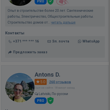
PRO
Опыт в строительстве более 20 лет. Сантехнические
работы, Электричество, Общестроительные работы.
Строительство домов от...
читать дальше
Контакты
+371 *** *** 16
Эл. почта
WhatsApp
Предложить заказ
Antons D.
5.0
·
260 отзывов
Был на сайте: 18 минут назад
Latviski, По-русски
PRO