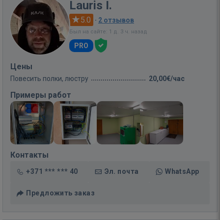
Lauris I.
5.0
·
2 отзывов
Был на сайте: 1 д. 3 ч. назад
PRO
Цены
Повесить полки, люстру
20,00€/час
Примеры работ
Контакты
+371 *** *** 40
Эл. почта
WhatsApp
Предложить заказ