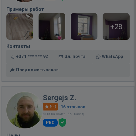
Примеры работ
+28
Контакты
+371 *** *** 92
Эл. почта
WhatsApp
Предложить заказ
Sergejs Z.
5.0
·
16 отзывов
Был на сайте: 8 ч. назад
PRO
Цены