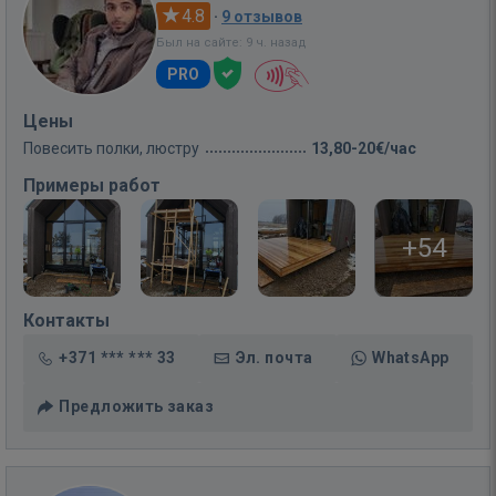
4.8
·
9 отзывов
Был на сайте: 9 ч. назад
PRO
Цены
Повесить полки, люстру
13,80-20€/час
Примеры работ
+54
Контакты
+371 *** *** 33
Эл. почта
WhatsApp
Предложить заказ