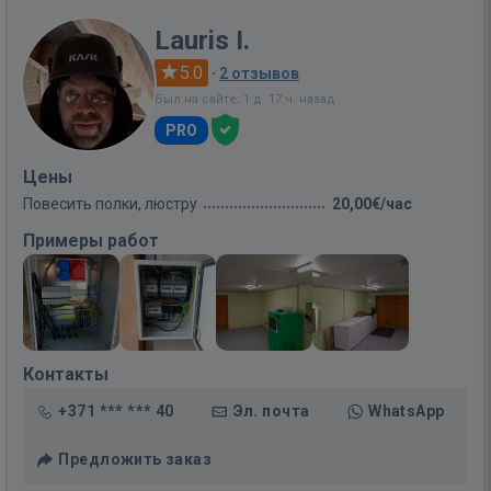
Lauris I.
5.0
·
2 отзывов
Был на сайте: 1 д. 17 ч. назад
PRO
Цены
Повесить полки, люстру
20,00€/час
Примеры работ
Контакты
+371 *** *** 40
Эл. почта
WhatsApp
Предложить заказ