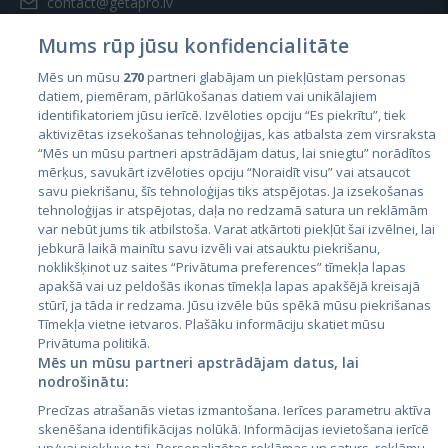
contact@getapro.lv
Mums rūp jūsu konfidencialitāte
Mēs un mūsu
270
partneri glabājam un piekļūstam personas
datiem, piemēram, pārlūkošanas datiem vai unikālajiem
identifikatoriem jūsu ierīcē. Izvēloties opciju “Es piekrītu”, tiek
Страны
aktivizētas izsekošanas tehnoloģijas, kas atbalsta zem virsraksta
Эстония
“Mēs un mūsu partneri apstrādājam datus, lai sniegtu” norādītos
mērķus, savukārt izvēloties opciju “Noraidīt visu” vai atsaucot
Латвия
savu piekrišanu, šīs tehnoloģijas tiks atspējotas. Ja izsekošanas
tehnoloģijas ir atspējotas, daļa no redzamā satura un reklāmām
Литва
var nebūt jums tik atbilstoša. Varat atkārtoti piekļūt šai izvēlnei, lai
jebkurā laikā mainītu savu izvēli vai atsauktu piekrišanu,
noklikšķinot uz saites “Privātuma preferences” tīmekļa lapas
apakšā vai uz peldošās ikonas tīmekļa lapas apakšējā kreisajā
stūrī, ja tāda ir redzama. Jūsu izvēle būs spēkā mūsu piekrišanas
Tīmekļa vietne ietvaros. Plašāku informāciju skatiet mūsu
Privātuma politikā.
Mēs un mūsu partneri apstrādājam datus, lai
nodrošinātu:
City24.lv
CVbankas.lt
Precīzas atrašanās vietas izmantošana. Ierīces parametru aktīva
City24.ee
Kainos.lt
skenēšana identifikācijas nolūkā. Informācijas ievietošana ierīcē