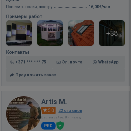
Повесить полки, люстру
16,00€/час
Примеры работ
+38
Контакты
+371 *** *** 75
Эл. почта
WhatsApp
Предложить заказ
Artis M.
5.0
·
22 отзывов
Был на сайте: 8 ч. назад
PRO