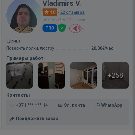
Vladimirs V.
4.8
·
22 отзывов
Был на сайте: 13 ч. назад
PRO
Цены
Повесить полки, люстру
20,00€/час
Примеры работ
+258
Контакты
+371 *** *** 14
Эл. почта
WhatsApp
Предложить заказ