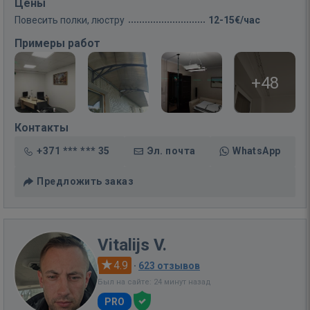
Цены
Повесить полки, люстру
12-15€/час
Примеры работ
+48
Контакты
+371 *** *** 35
Эл. почта
WhatsApp
Предложить заказ
Vitalijs V.
4.9
·
623 отзывов
Был на сайте: 24 минут назад
PRO