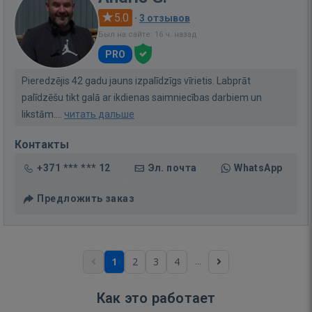
5.0
·
3 отзывов
Был на сайте: 16 ч. назад
PRO
Pieredzējis 42 gadu jauns izpalīdzīgs vīrietis. Labprāt
palīdzēšu tikt galā ar ikdienas saimniecības darbiem un
likstām....
читать дальше
Контакты
+371 *** *** 12
Эл. почта
WhatsApp
Предложить заказ
...
1
2
3
4
Как это работает