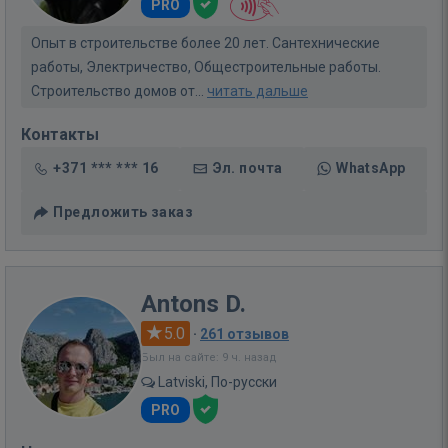
PRO
Опыт в строительстве более 20 лет. Сантехнические
работы, Электричество, Общестроительные работы.
Строительство домов от...
читать дальше
Контакты
+371 *** *** 16
Эл. почта
WhatsApp
Предложить заказ
Antons D.
5.0
·
261 отзывов
Был на сайте: 9 ч. назад
Latviski, По-русски
PRO