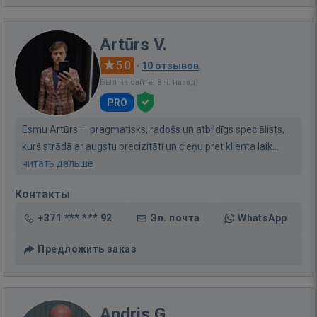
Artūrs V.
5.0
·
10 отзывов
Был на сайте: 8 ч. назад
PRO
Esmu Artūrs — pragmatisks, radošs un atbildīgs speciālists,
kurš strādā ar augstu precizitāti un cieņu pret klienta laik...
читать дальше
Контакты
+371 *** *** 92
Эл. почта
WhatsApp
Предложить заказ
Andris G.