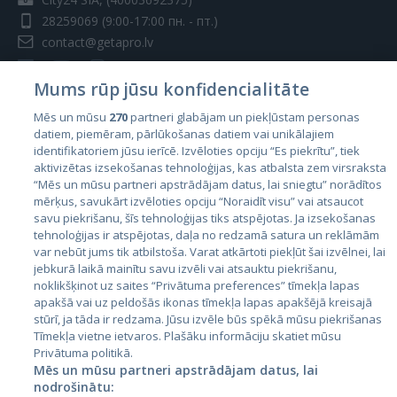
28259069
(9:00-17:00 пн. - пт.)
contact@getapro.lv
Mums rūp jūsu konfidencialitāte
Mēs un mūsu
270
partneri glabājam un piekļūstam personas
datiem, piemēram, pārlūkošanas datiem vai unikālajiem
Страны
identifikatoriem jūsu ierīcē. Izvēloties opciju “Es piekrītu”, tiek
aktivizētas izsekošanas tehnoloģijas, kas atbalsta zem virsraksta
Эстония
“Mēs un mūsu partneri apstrādājam datus, lai sniegtu” norādītos
Латвия
mērķus, savukārt izvēloties opciju “Noraidīt visu” vai atsaucot
savu piekrišanu, šīs tehnoloģijas tiks atspējotas. Ja izsekošanas
Литва
tehnoloģijas ir atspējotas, daļa no redzamā satura un reklāmām
var nebūt jums tik atbilstoša. Varat atkārtoti piekļūt šai izvēlnei, lai
jebkurā laikā mainītu savu izvēli vai atsauktu piekrišanu,
noklikšķinot uz saites “Privātuma preferences” tīmekļa lapas
apakšā vai uz peldošās ikonas tīmekļa lapas apakšējā kreisajā
stūrī, ja tāda ir redzama. Jūsu izvēle būs spēkā mūsu piekrišanas
Tīmekļa vietne ietvaros. Plašāku informāciju skatiet mūsu
Privātuma politikā.
Mēs un mūsu partneri apstrādājam datus, lai
nodrošinātu:
City24.lv
CVbankas.lt