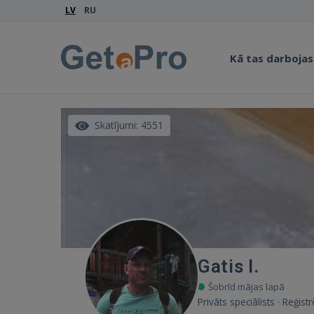
LV
RU
Kā tas darbojas
Skatījumi: 4551
Gatis I.
Šobrīd mājas lapā
Privāts speciālists · Reģis