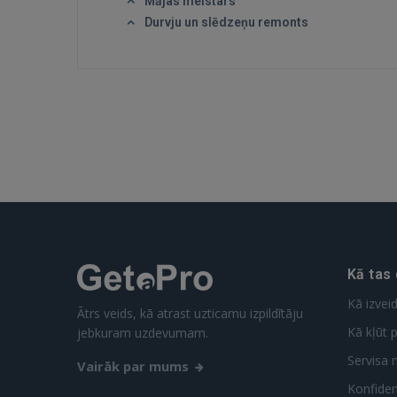
Mājas meistars
Durvju un slēdzeņu remonts
Kā tas
Kā izvei
Ātrs veids, kā atrast uzticamu izpildītāju
Kā kļūt p
jebkuram uzdevumam.
Servisa 
Vairāk par mums
Konfidenc