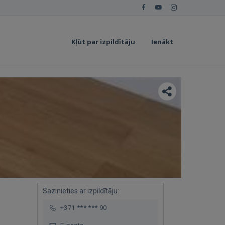
Kļūt par izpildītāju
Ienākt
Sazinieties ar izpildītāju:
+371 *** *** 90