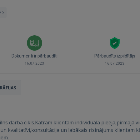
/ 5
Dokumenti ir pārbaudīti
Pārbaudīts izpildītājs
16.07.2023
16.07.2023
RĀFIJAS
Ienākt
s darba cikls.Katram klientam individuāla pieeja,pirmajā vi
un kvalitatīvi,konsultācija un labākais risinājums klientam 
iem.