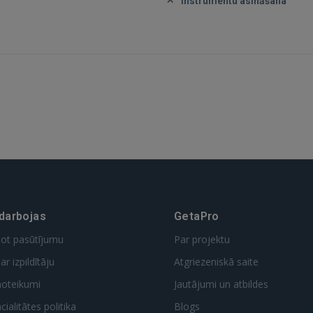
Instrumentu asināšana
 darbojas
GetaPro
dot pasūtījumu
Par projektu
ar izpildītāju
Atgriezeniskā saite
noteikumi
Jautājumi un atbildes
ialitātes politika
Blogs