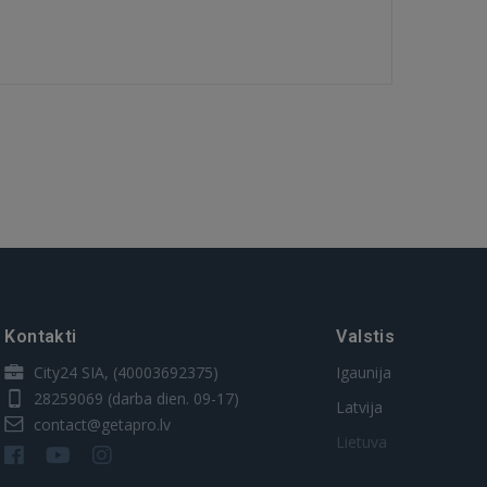
Kontakti
Valstis
City24 SIA, (40003692375)
Igaunija
28259069
(darba dien. 09-17)
Latvija
contact@getapro.lv
Lietuva