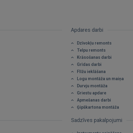
Apdares darbi
IENĀKT
Dzīvokļu remonts
Aizmirsāt paroli?
Atcerēties?
Telpu remonts
Krāsošanas darbi
FACEBOOK
Grīdas darbi
Flīžu ieklāšana
Logu montāža un maiņa
GOOGLE
Durvju montāža
Griestu apdare
 Sign in with Apple
Apmešanas darbi
Ģipškartona montāža
Vēl neesat reģistrējies?
Sadzīves pakalpojumi
REĢISTRĀCIJA