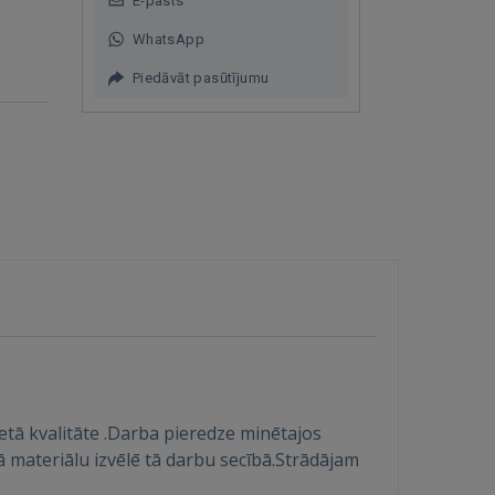
E-pasts
WhatsApp
Piedāvāt pasūtījumu
etā kvalitāte .Darba pieredze minētajos
kā materiālu izvēlē tā darbu secībā.Strādājam