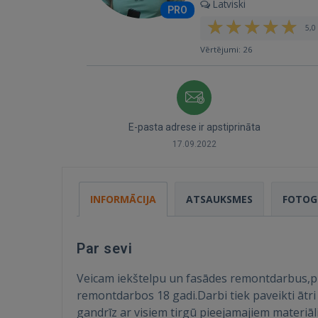
Latviski
PRO
5,0 
Vērtējumi: 26
E-pasta adrese ir apstiprināta
17.09.2022
INFORMĀCIJA
ATSAUKSMES
FOTOG
Par sevi
Veicam iekštelpu un fasādes remontdarbus,piln
remontdarbos 18 gadi.Darbi tiek paveikti ātri 
gandrīz ar visiem tirgū pieejamajiem materiāl