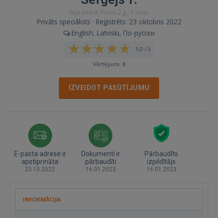
Bija vietnē: Pirms 2 g., 1 mēn.
Privāts speciālists · Reģistrēts: 23 oktobris 2022
English, Latviski, По-русски
5,0 / 5
Vērtējumi: 8
IZVEIDOT PASŪTĪJUMU
E-pasta adrese ir
Dokumenti ir
Pārbaudīts
apstiprināta
pārbaudīti
izpildītājs
23.10.2022
16.01.2023
16.01.2023
INFORMĀCIJA