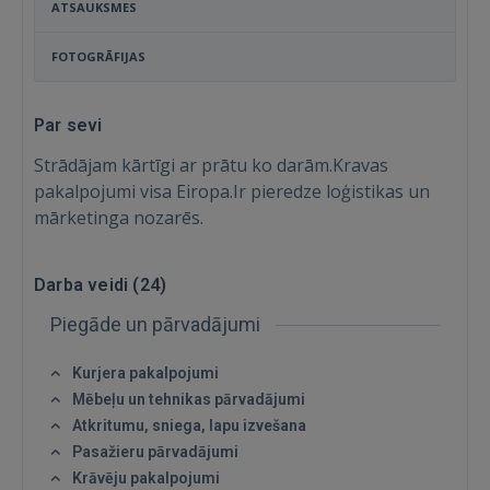
ATSAUKSMES
FOTOGRĀFIJAS
Par sevi
Strādājam kārtīgi ar prātu ko darām.Kravas
pakalpojumi visa Eiropa.Ir pieredze loģistikas un
mārketinga nozarēs.
Darba veidi (
24
)
Piegāde un pārvadājumi
Kurjera pakalpojumi
Mēbeļu un tehnikas pārvadājumi
Atkritumu, sniega, lapu izvešana
Ienākt
Pasažieru pārvadājumi
Krāvēju pakalpojumi