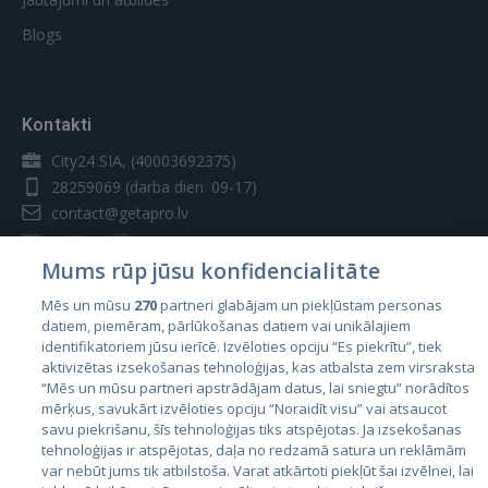
Blogs
Kontakti
City24 SIA, (40003692375)
28259069
(darba dien. 09-17)
contact@getapro.lv
Mums rūp jūsu konfidencialitāte
Mēs un mūsu
270
partneri glabājam un piekļūstam personas
datiem, piemēram, pārlūkošanas datiem vai unikālajiem
Valstis
identifikatoriem jūsu ierīcē. Izvēloties opciju “Es piekrītu”, tiek
aktivizētas izsekošanas tehnoloģijas, kas atbalsta zem virsraksta
Igaunija
“Mēs un mūsu partneri apstrādājam datus, lai sniegtu” norādītos
Latvija
mērķus, savukārt izvēloties opciju “Noraidīt visu” vai atsaucot
savu piekrišanu, šīs tehnoloģijas tiks atspējotas. Ja izsekošanas
Lietuva
tehnoloģijas ir atspējotas, daļa no redzamā satura un reklāmām
var nebūt jums tik atbilstoša. Varat atkārtoti piekļūt šai izvēlnei, lai