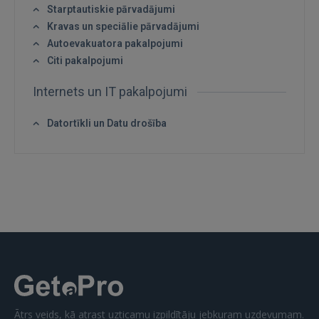
Starptautiskie pārvadājumi
Kravas un speciālie pārvadājumi
Autoevakuatora pakalpojumi
Citi pakalpojumi
Internets un IT pakalpojumi
IENĀKT
Datortīkli un Datu drošība
Aizmirsāt paroli?
Atcerēties?
FACEBOOK
GOOGLE
 Sign in with Apple
Vēl neesat reģistrējies?
Ātrs veids, kā atrast uzticamu izpildītāju jebkuram uzdevumam.
REĢISTRĀCIJA