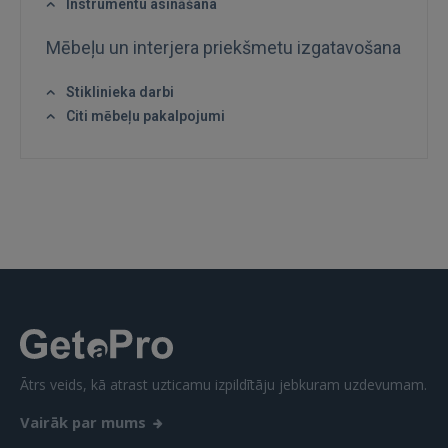
Instrumentu asināšana
Mēbeļu un interjera priekšmetu izgatavošana
Stiklinieka darbi
IENĀKT
Citi mēbeļu pakalpojumi
Aizmirsāt paroli?
Atcerēties?
FACEBOOK
GOOGLE
 Sign in with Apple
Vēl neesat reģistrējies?
Ātrs veids, kā atrast uzticamu izpildītāju jebkuram uzdevumam.
REĢISTRĀCIJA
Vairāk par mums