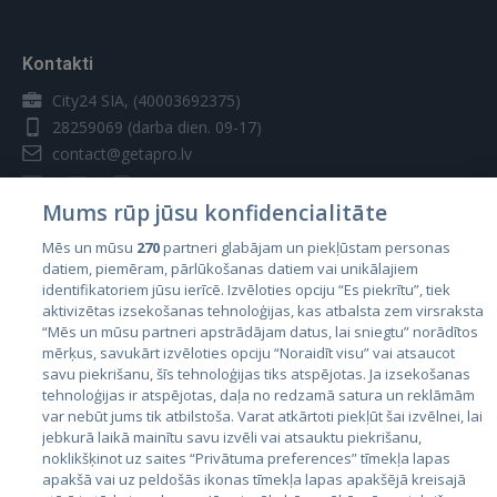
Kontakti
City24 SIA, (40003692375)
28259069
(darba dien. 09-17)
contact@getapro.lv
Mums rūp jūsu konfidencialitāte
Mēs un mūsu
270
partneri glabājam un piekļūstam personas
datiem, piemēram, pārlūkošanas datiem vai unikālajiem
Valstis
identifikatoriem jūsu ierīcē. Izvēloties opciju “Es piekrītu”, tiek
aktivizētas izsekošanas tehnoloģijas, kas atbalsta zem virsraksta
Igaunija
“Mēs un mūsu partneri apstrādājam datus, lai sniegtu” norādītos
Latvija
mērķus, savukārt izvēloties opciju “Noraidīt visu” vai atsaucot
savu piekrišanu, šīs tehnoloģijas tiks atspējotas. Ja izsekošanas
Lietuva
tehnoloģijas ir atspējotas, daļa no redzamā satura un reklāmām
var nebūt jums tik atbilstoša. Varat atkārtoti piekļūt šai izvēlnei, lai
jebkurā laikā mainītu savu izvēli vai atsauktu piekrišanu,
noklikšķinot uz saites “Privātuma preferences” tīmekļa lapas
apakšā vai uz peldošās ikonas tīmekļa lapas apakšējā kreisajā