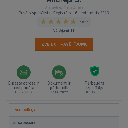
Bija vietnē: Pirms 2 mēn.
Privāts speciālists · Reģistrēts: 16 septembris 2019
5,0 / 5
Vērtējumi: 11
IZVEIDOT PASŪTĪJUMU
E-pasta adrese ir
Dokumenti ir
Pārbaudīts
apstiprināta
pārbaudīti
izpildītājs
16.09.2019
07.06.2022
07.06.2022
INFORMĀCIJA
ATSAUKSMES