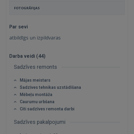
FOTOGRĀFIJAS
Par sevi
atbildīgs un izpildvaras
Darba veidi (
44
)
Sadzīves remonts
Mājas meistars
Sadzīves tehnikas uzstādīšana
Mēbeļu montāža
Caurumu urbšana
Citi sadzīves remonta darbi
Ienākt
Sadzīves pakalpojumi