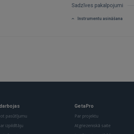
Sadzīves pakalpojumi
Instrumentu asināšana
 darbojas
GetaPro
dot pasūtījumu
Par projektu
ar izpildītāju
Atgriezeniskā saite