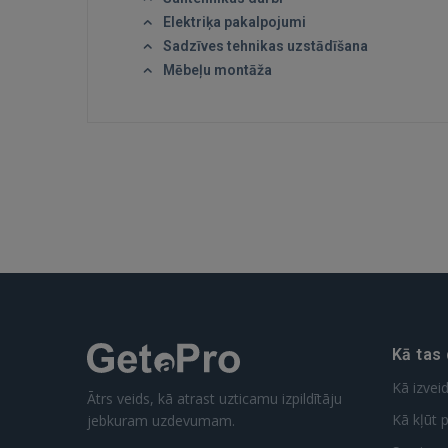
Elektriķa pakalpojumi
Sadzīves tehnikas uzstādīšana
Mēbeļu montāža
Kā tas
Kā izvei
Ātrs veids, kā atrast uzticamu izpildītāju
Kā kļūt p
jebkuram uzdevumam.