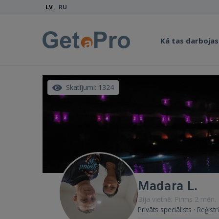
LV
RU
Kā tas darbojas
Skatījumi: 1324
Madara L.
Bija vietnē: Pirms 2 mēn.
Privāts speciālists · Reģis