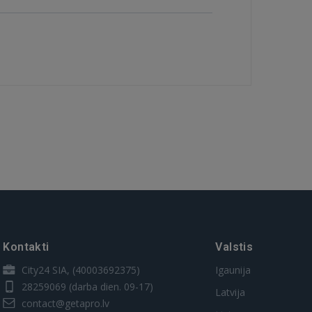
Kontakti
Valstis
City24 SIA, (40003692375)
Igaunija
28259069
(darba dien. 09-17)
Latvija
contact@getapro.lv