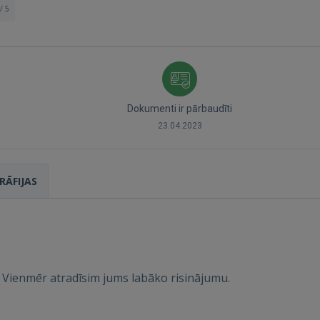
/ 5
Dokumenti ir pārbaudīti
23.04.2023
RĀFIJAS
. Vienmēr atradīsim jums labāko risinājumu.
Ienākt