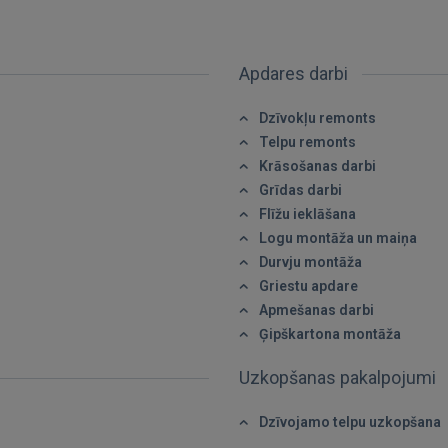
Apdares darbi
Dzīvokļu remonts
IENĀKT
Telpu remonts
Krāsošanas darbi
Aizmirsāt paroli?
Atcerēties?
Grīdas darbi
Flīžu ieklāšana
FACEBOOK
Logu montāža un maiņa
Durvju montāža
Griestu apdare
GOOGLE
Apmešanas darbi
Ģipškartona montāža
 Sign in with Apple
Uzkopšanas pakalpojumi
Vēl neesat reģistrējies?
Dzīvojamo telpu uzkopšana
REĢISTRĀCIJA