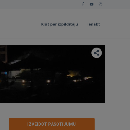
Kļūt par izpildītāju
Ienākt
IZVEIDOT PASŪTĪJUMU