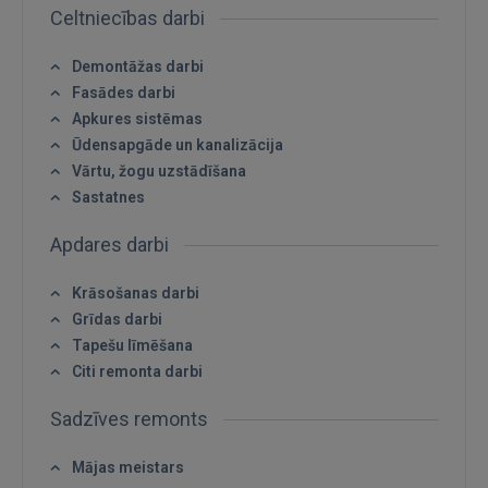
Celtniecības darbi
Demontāžas darbi
Fasādes darbi
Apkures sistēmas
Ūdensapgāde un kanalizācija
Vārtu, žogu uzstādīšana
Sastatnes
Ienākt
Apdares darbi
Krāsošanas darbi
Grīdas darbi
Tapešu līmēšana
Citi remonta darbi
IENĀKT
Sadzīves remonts
Aizmirsāt paroli?
Atcerēties?
Mājas meistars