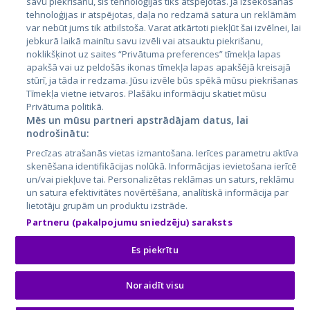
savu piekrišanu, šīs tehnoloģijas tiks atspējotas. Ja izsekošanas
Lietuva
tehnoloģijas ir atspējotas, daļa no redzamā satura un reklāmām
var nebūt jums tik atbilstoša. Varat atkārtoti piekļūt šai izvēlnei, lai
jebkurā laikā mainītu savu izvēli vai atsauktu piekrišanu,
noklikšķinot uz saites “Privātuma preferences” tīmekļa lapas
apakšā vai uz peldošās ikonas tīmekļa lapas apakšējā kreisajā
stūrī, ja tāda ir redzama. Jūsu izvēle būs spēkā mūsu piekrišanas
Tīmekļa vietne ietvaros. Plašāku informāciju skatiet mūsu
Privātuma politikā.
Mēs un mūsu partneri apstrādājam datus, lai
nodrošinātu:
City24.lv
CVbankas.lt
Precīzas atrašanās vietas izmantošana. Ierīces parametru aktīva
City24.ee
Kainos.lt
skenēšana identifikācijas nolūkā. Informācijas ievietošana ierīcē
GetaPro.lv
Paslaugos.lt
un/vai piekļuve tai. Personalizētas reklāmas un saturs, reklāmu
GetaPro.ee
auto24.ee
un satura efektivitātes novērtēšana, analītiskā informācija par
lietotāju grupām un produktu izstrāde.
Skelbiu.lt
KV.ee
Partneru (pakalpojumu sniedzēju) saraksts
Autoplius.lt
Osta.ee
Aruodas.lt
KuldneBörs.ee
Es piekrītu
Noraidīt visu
© 2026 GetaPro. Visas tiesības aizsargātas.