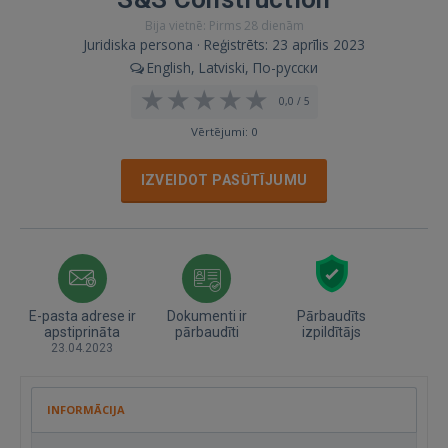
Bija vietnē: Pirms 28 dienām
Juridiska persona · Reģistrēts: 23 aprīlis 2023
English, Latviski, По-русски
0,0 / 5
Vērtējumi: 0
IZVEIDOT PASŪTĪJUMU
E-pasta adrese ir
Dokumenti ir
Pārbaudīts
apstiprināta
pārbaudīti
izpildītājs
23.04.2023
INFORMĀCIJA