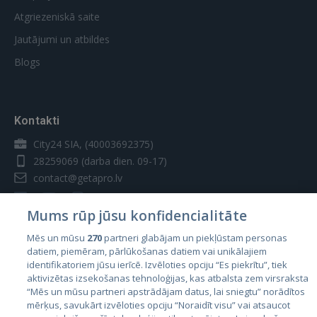
Atgriezeniskā saite
Jautājumi un atbildes
Blogs
Kontakti
City24 SIA, (40003692375)
28259069
(darba dien. 09-17)
contact@getapro.lv
Mums rūp jūsu konfidencialitāte
Mēs un mūsu
270
partneri glabājam un piekļūstam personas
datiem, piemēram, pārlūkošanas datiem vai unikālajiem
Valstis
identifikatoriem jūsu ierīcē. Izvēloties opciju “Es piekrītu”, tiek
aktivizētas izsekošanas tehnoloģijas, kas atbalsta zem virsraksta
Igaunija
“Mēs un mūsu partneri apstrādājam datus, lai sniegtu” norādītos
Latvija
mērķus, savukārt izvēloties opciju “Noraidīt visu” vai atsaucot