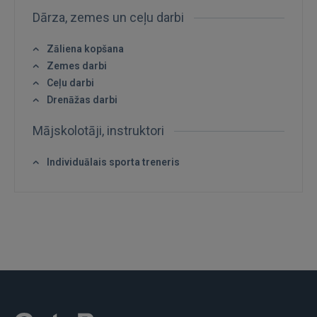
Dārza, zemes un ceļu darbi
FACEBOOK
Zāliena kopšana
Zemes darbi
GOOGLE
Ceļu darbi
Drenāžas darbi
 Sign in with Apple
Mājskolotāji, instruktori
Vēl neesat reģistrējies?
Individuālais sporta treneris
REĢISTRĀCIJA