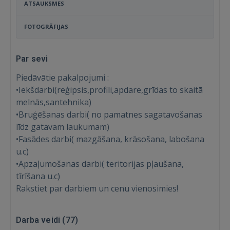
ATSAUKSMES
FOTOGRĀFIJAS
Par sevi
Piedāvātie pakalpojumi :
•Iekšdarbi(reģipsis,profili,apdare,grīdas to skaitā
melnās,santehnika)
•Bruģēšanas darbi( no pamatnes sagatavošanas
līdz gatavam laukumam)
•Fasādes darbi( mazgāšana, krāsošana, labošana
u.c)
•Apzaļumošanas darbi( teritorijas pļaušana,
tīrīšana u.c)
Rakstiet par darbiem un cenu vienosimies!
Darba veidi (
77
)