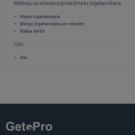
REĢISTRĀCIJA
Mēbeļu un interjera priekšmetu izgatavošana
Kāpņu izgatavošana
Margu izgatavošana un remonts
Kalēja darbs
Cits
Cits