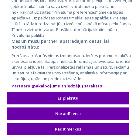
var nebūt jums tik atbilstoša. Varat atkārtoti piekļūt šai izvēlnei, lai
jebkurā laikā mainītu savu izvēli vai atsauktu piekrišanu,
noklikšķinot uz saites “Privātuma preferences” tīmekļa lapas
apakšā vai uz peldošās ikonas tīmekļa lapas apakšējā kreisajā
stūrī, ja tāda ir redzama. Jūsu izvēle būs spēkā mūsu piekrišanas
Tīmekļa vietne ietvaros. Plašāku informāciju skatiet mūsu
Privātuma politikā.
Mēs un mūsu partneri apstrādājam datus, lai
nodrošinātu:
City24.lv
CVbankas.lt
Precīzas atrašanās vietas izmantošana. Ierīces parametru aktīva
City24.ee
Kainos.lt
skenēšana identifikācijas nolūkā. Informācijas ievietošana ierīcē
GetaPro.lv
Paslaugos.lt
un/vai piekļuve tai. Personalizētas reklāmas un saturs, reklāmu
GetaPro.ee
auto24.ee
un satura efektivitātes novērtēšana, analītiskā informācija par
lietotāju grupām un produktu izstrāde.
Skelbiu.lt
KV.ee
Partneru (pakalpojumu sniedzēju) saraksts
Autoplius.lt
Osta.ee
Aruodas.lt
KuldneBörs.ee
Es piekrītu
Noraidīt visu
© 2026 GetaPro. Visas tiesības aizsargātas.
Rādīt mērķus