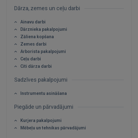
Dārza, zemes un ceļu darbi
Ainavu darbi
Dārznieka pakalpojumi
Zāliena kopšana
IENĀKT
Zemes darbi
Arborista pakalpojumi
Aizmirsāt paroli?
Atcerēties?
Ceļu darbi
Citi dārza darbi
FACEBOOK
Sadzīves pakalpojumi
GOOGLE
Instrumentu asināšana
Piegāde un pārvadājumi
 Sign in with Apple
Kurjera pakalpojumi
Vēl neesat reģistrējies?
Mēbeļu un tehnikas pārvadājumi