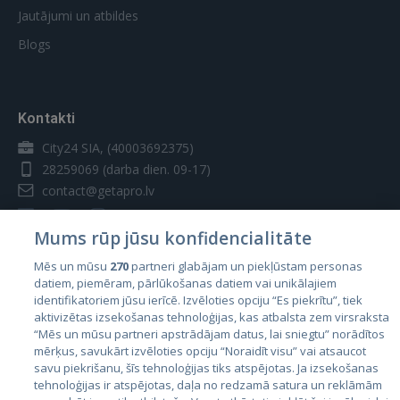
Jautājumi un atbildes
Blogs
Kontakti
City24 SIA, (40003692375)
28259069
(darba dien. 09-17)
contact@getapro.lv
Mums rūp jūsu konfidencialitāte
Mēs un mūsu
270
partneri glabājam un piekļūstam personas
datiem, piemēram, pārlūkošanas datiem vai unikālajiem
Valstis
identifikatoriem jūsu ierīcē. Izvēloties opciju “Es piekrītu”, tiek
aktivizētas izsekošanas tehnoloģijas, kas atbalsta zem virsraksta
Igaunija
“Mēs un mūsu partneri apstrādājam datus, lai sniegtu” norādītos
Latvija
mērķus, savukārt izvēloties opciju “Noraidīt visu” vai atsaucot
savu piekrišanu, šīs tehnoloģijas tiks atspējotas. Ja izsekošanas
Lietuva
tehnoloģijas ir atspējotas, daļa no redzamā satura un reklāmām