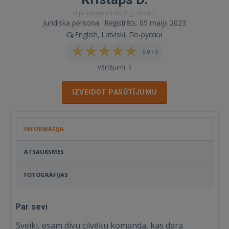
Bija vietnē: Pirms 2 g., 0 mēn.
Juridiska persona · Reģistrēts: 05 maijs 2023
English, Latviski, По-русски
5,0 / 5
Vērtējumi: 5
IZVEIDOT PASŪTĪJUMU
INFORMĀCIJA
ATSAUKSMES
FOTOGRĀFIJAS
Par sevi
Sveiki, esam divu cilvēku komanda, kas dara