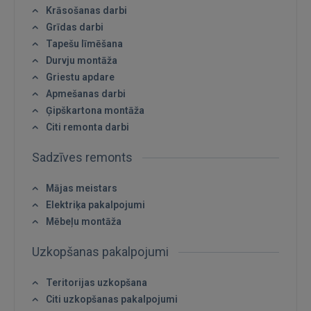
Krāsošanas darbi
Grīdas darbi
Tapešu līmēšana
Durvju montāža
Griestu apdare
Apmešanas darbi
Ģipškartona montāža
Citi remonta darbi
Sadzīves remonts
Mājas meistars
Elektriķa pakalpojumi
Mēbeļu montāža
Uzkopšanas pakalpojumi
Teritorijas uzkopšana
Ienākt
Citi uzkopšanas pakalpojumi