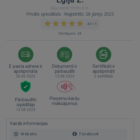
Bija vietnē: Pirms 8 st.
Privāts speciālists · Reģistrēts: 26 jūnijs 2023
4,9 / 5
Vērtējumi: 24
E-pasta adrese ir
Dokumenti ir
Sertifikāti ir
apstiprināta
pārbaudīti
apstiprināti
26.06.2023
13.08.2023
2 sertifikāti
Pieņemu karšu
Pārbaudīts
maksājumus
izpildītājs
13.08.2023
Vairāk informācijas:
Website
Facebook