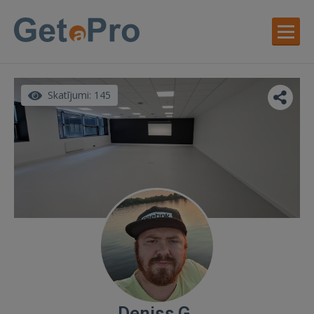
Skatījumi: 145
Deniss G.