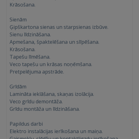
Krāsošana.
Sienām
Ģipškartona sienas un starpsienas izbūve.
Sienu līdzināšana.
Apmešana, špaktelēšana un slīpēšana.
Krāsošana.
Tapešu līmēšana.
Veco tapešu un krāsas noņēmšana.
Pretpelējuma apstrāde.
Grīdām
Lamināta ieklāšana, skaņas izolācija.
Veco grīdu demontāža.
Grīdu montāža un līdzināšana.
Papildus darbi
Elektro instalācijas ierīkošana un maiņa.
Gaismekļu, slēdžu un kontaktligzdu ierīkošana.