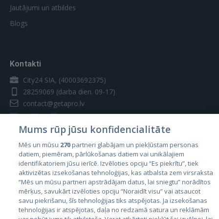
Jautājumi un atbildes
Blogs
Kontakti
City24 SIA, (40003692375)
28259069
(darba dien. 09-17)
contact@getapro.lv
Mums rūp jūsu konfidencialitāte
Mēs un mūsu
270
partneri glabājam un piekļūstam personas
datiem, piemēram, pārlūkošanas datiem vai unikālajiem
Valstis
identifikatoriem jūsu ierīcē. Izvēloties opciju “Es piekrītu”, tiek
aktivizētas izsekošanas tehnoloģijas, kas atbalsta zem virsraksta
Igaunija
“Mēs un mūsu partneri apstrādājam datus, lai sniegtu” norādītos
Latvija
mērķus, savukārt izvēloties opciju “Noraidīt visu” vai atsaucot
savu piekrišanu, šīs tehnoloģijas tiks atspējotas. Ja izsekošanas
Lietuva
tehnoloģijas ir atspējotas, daļa no redzamā satura un reklāmām