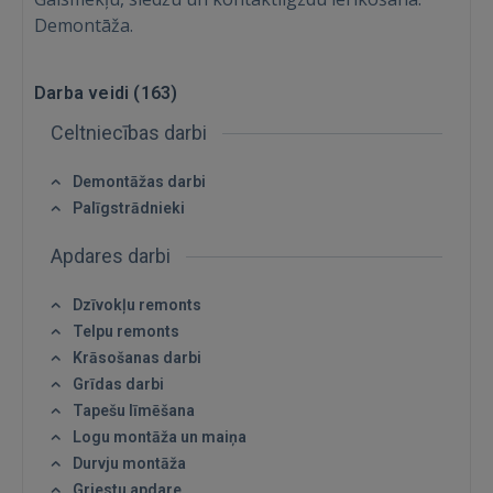
Demontāža.
Darba veidi (
163
)
Celtniecības darbi
Demontāžas darbi
Palīgstrādnieki
Ienākt
Apdares darbi
Dzīvokļu remonts
Telpu remonts
Krāsošanas darbi
Grīdas darbi
IENĀKT
Tapešu līmēšana
Logu montāža un maiņa
Aizmirsāt paroli?
Atcerēties?
Durvju montāža
Griestu apdare