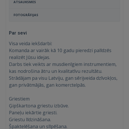
ATSAUKSMES
FOTOGRĀFIJAS
Par sevi
Visa veida iekšdarbi:
Komanda ar vairāk kā 10 gadu pieredzi palīdzēs
realizēt Jūsu idejas.
Darbs tiek veikts ar musdienīgiem instrumentiem,
kas nodrošina ātru un kvalitatīvu rezultātu.
Strādājam pa visu Latviju, gan sērijveida dzīvokļos,
gan privātmājās, gan komerctelpās.
Griestiem
Ģipškartona griestu izbūve.
Paneļu iekārtie griesti.
Griestu līdzināšana.
Špaktelēšana un slīpēšana.