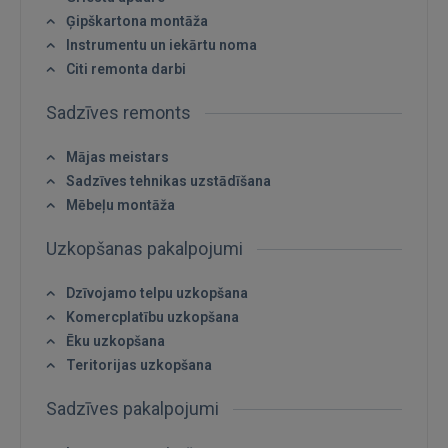
FACEBOOK
Ģipškartona montāža
Instrumentu un iekārtu noma
Citi remonta darbi
GOOGLE
Sadzīves remonts
 Sign in with Apple
Mājas meistars
Sadzīves tehnikas uzstādīšana
Vēl neesat reģistrējies?
Mēbeļu montāža
REĢISTRĀCIJA
Uzkopšanas pakalpojumi
Dzīvojamo telpu uzkopšana
Komercplatību uzkopšana
Ēku uzkopšana
Teritorijas uzkopšana
Sadzīves pakalpojumi