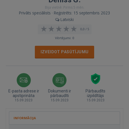
Bija vietnē: Pirms 5 mēn.
Privāts speciālists · Reģistrēts: 15 septembris 2023
Latviski
0,0 / 5
Vērtējumi: 0
IZVEIDOT PASŪTĪJUMU
E-pasta adrese ir
Dokumenti ir
Pārbaudīts
apstiprināta
pārbaudīti
izpildītājs
15.09.2023
15.09.2023
15.09.2023
INFORMĀCIJA