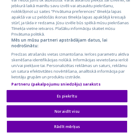
var nebūt jums tik atbilstoša. Varat atkārtoti piekļūt šai izvēlnei, lai
jebkurā laikā mainītu savu izvēli vai atsauktu piekrišanu,
noklikšķinot uz saites “Privātuma preferences” tīmekļa lapas
apakšā vai uz peldošās ikonas tīmekļa lapas apakšējā kreisajā
stūrī, ja tāda ir redzama. Jūsu izvēle būs spēkā mūsu piekrišanas
Tīmekļa vietne ietvaros. Plašāku informāciju skatiet mūsu
Privātuma politikā.
Mēs un mūsu partneri apstrādājam datus, lai
nodrošinātu:
City24.lv
CVbankas.lt
Precīzas atrašanās vietas izmantošana. Ierīces parametru aktīva
City24.ee
Kainos.lt
skenēšana identifikācijas nolūkā. Informācijas ievietošana ierīcē
GetaPro.lv
Paslaugos.lt
un/vai piekļuve tai. Personalizētas reklāmas un saturs, reklāmu
GetaPro.ee
auto24.ee
un satura efektivitātes novērtēšana, analītiskā informācija par
lietotāju grupām un produktu izstrāde.
Skelbiu.lt
KV.ee
Partneru (pakalpojumu sniedzēju) saraksts
Autoplius.lt
Osta.ee
Aruodas.lt
KuldneBörs.ee
Es piekrītu
Noraidīt visu
© 2026 GetaPro. Visas tiesības aizsargātas.
Rādīt mērķus