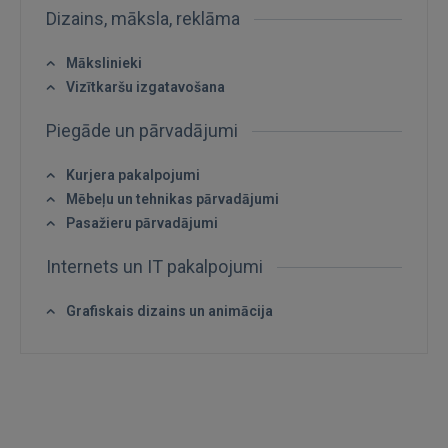
Dizains, māksla, reklāma
Aizmirsāt paroli?
Atcerēties?
Mākslinieki
FACEBOOK
Vizītkaršu izgatavošana
Piegāde un pārvadājumi
GOOGLE
Kurjera pakalpojumi
 Sign in with Apple
Mēbeļu un tehnikas pārvadājumi
Pasažieru pārvadājumi
Vēl neesat reģistrējies?
Internets un IT pakalpojumi
REĢISTRĀCIJA
Grafiskais dizains un animācija