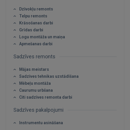
Dzīvokļu remonts
Telpu remonts
Krāsošanas darbi
Grīdas darbi
Logu montāža un maiņa
Apmešanas darbi
Sadzīves remonts
Mājas meistars
Ienākt
Sadzīves tehnikas uzstādīšana
Mēbeļu montāža
Caurumu urbšana
Citi sadzīves remonta darbi
Sadzīves pakalpojumi
IENĀKT
Instrumentu asināšana