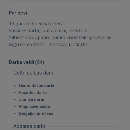
Par sevi
13 gadi celtniecības sfērā.
Fasādes darbi, jumta darbi, iekšdarbi.
Siltināšana, apdare. Jumta konstrukcijas izveide,
logu demontāža - montāža u.c.darbi
Darba veidi (
84
)
Celtniecības darbi
Demontāžas darbi
Fasādes darbi
Jumiķa darbi
Māju būvniecība
Ķieģeļu mūrēšana
Apdares darbi