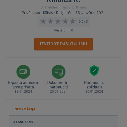
Bija vietnē: Pirms 2 g., 8 mēn.
Privāts speciālists · Reģistrēts: 18 janvāris 2024
0,0 / 5
Vērtējumi: 0
IZVEIDOT PASŪTĪJUMU
E-pasta adrese ir
Dokumenti ir
Pārbaudīts
apstiprināta
pārbaudīti
izpildītājs
18.01.2024
20.01.2024
20.01.2024
INFORMĀCIJA
ATSAUKSMES