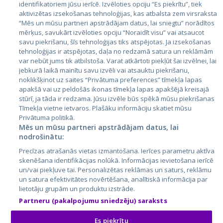
Valstis
identifikatoriem jūsu ierīcē. Izvēloties opciju “Es piekrītu”, tiek
aktivizētas izsekošanas tehnoloģijas, kas atbalsta zem virsraksta
Igaunija
“Mēs un mūsu partneri apstrādājam datus, lai sniegtu” norādītos
Latvija
mērķus, savukārt izvēloties opciju “Noraidīt visu” vai atsaucot
savu piekrišanu, šīs tehnoloģijas tiks atspējotas. Ja izsekošanas
Lietuva
tehnoloģijas ir atspējotas, daļa no redzamā satura un reklāmām
var nebūt jums tik atbilstoša. Varat atkārtoti piekļūt šai izvēlnei, lai
jebkurā laikā mainītu savu izvēli vai atsauktu piekrišanu,
noklikšķinot uz saites “Privātuma preferences” tīmekļa lapas
apakšā vai uz peldošās ikonas tīmekļa lapas apakšējā kreisajā
stūrī, ja tāda ir redzama. Jūsu izvēle būs spēkā mūsu piekrišanas
Tīmekļa vietne ietvaros. Plašāku informāciju skatiet mūsu
Privātuma politikā.
Mēs un mūsu partneri apstrādājam datus, lai
nodrošinātu:
City24.lv
CVbankas.lt
Precīzas atrašanās vietas izmantošana. Ierīces parametru aktīva
City24.ee
Kainos.lt
skenēšana identifikācijas nolūkā. Informācijas ievietošana ierīcē
GetaPro.lv
Paslaugos.lt
un/vai piekļuve tai. Personalizētas reklāmas un saturs, reklāmu
GetaPro.ee
auto24.ee
un satura efektivitātes novērtēšana, analītiskā informācija par
lietotāju grupām un produktu izstrāde.
Skelbiu.lt
KV.ee
Partneru (pakalpojumu sniedzēju) saraksts
Autoplius.lt
Osta.ee
Aruodas.lt
KuldneBörs.ee
Es piekrītu