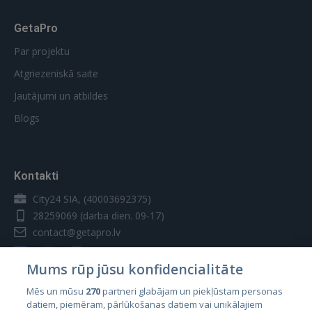
GetaPro
Par projektu
Atgriezeniskā saite
Jautājumi un atbildes
Blogs
Kontakti
City24 SIA, (40003692375)
28259069
(darba dien. 09-17)
contact@getapro.lv
Mums rūp jūsu konfidencialitāte
Mēs un mūsu
270
partneri glabājam un piekļūstam personas
datiem, piemēram, pārlūkošanas datiem vai unikālajiem