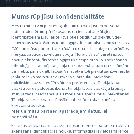
contact@getapro.lv
Mums rūp jūsu konfidencialitāte
Mēs un mūsu
270
partneri glabājam un piekļūstam personas
datiem, piemēram, pārlūkošanas datiem vai unikālajiem
Valstis
identifikatoriem jūsu ierīcē. Izvēloties opciju “Es piekrītu”, tiek
aktivizētas izsekošanas tehnoloģijas, kas atbalsta zem virsraksta
Igaunija
“Mēs un mūsu partneri apstrādājam datus, lai sniegtu” norādītos
Latvija
mērķus, savukārt izvēloties opciju “Noraidīt visu” vai atsaucot
savu piekrišanu, šīs tehnoloģijas tiks atspējotas. Ja izsekošanas
Lietuva
tehnoloģijas ir atspējotas, daļa no redzamā satura un reklāmām
var nebūt jums tik atbilstoša. Varat atkārtoti piekļūt šai izvēlnei, lai
jebkurā laikā mainītu savu izvēli vai atsauktu piekrišanu,
noklikšķinot uz saites “Privātuma preferences” tīmekļa lapas
apakšā vai uz peldošās ikonas tīmekļa lapas apakšējā kreisajā
stūrī, ja tāda ir redzama. Jūsu izvēle būs spēkā mūsu piekrišanas
Tīmekļa vietne ietvaros. Plašāku informāciju skatiet mūsu
Privātuma politikā.
Mēs un mūsu partneri apstrādājam datus, lai
nodrošinātu:
City24.lv
CVbankas.lt
Precīzas atrašanās vietas izmantošana. Ierīces parametru aktīva
City24.ee
Kainos.lt
skenēšana identifikācijas nolūkā. Informācijas ievietošana ierīcē