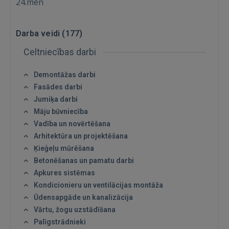
24.mēn
Darba veidi (
177
)
Celtniecības darbi
Demontāžas darbi
Fasādes darbi
Jumiķa darbi
Māju būvniecība
Vadība un novērtēšana
Arhitektūra un projektēšana
Ķieģeļu mūrēšana
Betonēšanas un pamatu darbi
Apkures sistēmas
Kondicionieru un ventilācijas montāža
Ūdensapgāde un kanalizācija
Vārtu, žogu uzstādīšana
Palīgstrādnieki