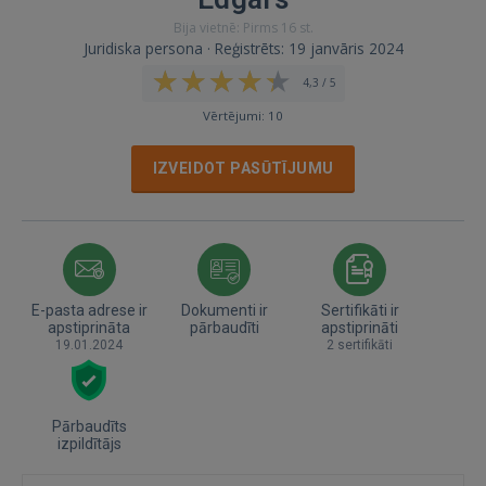
Bija vietnē: Pirms 16 st.
Juridiska persona · Reģistrēts: 19 janvāris 2024
4,3 / 5
Vērtējumi: 10
IZVEIDOT PASŪTĪJUMU
E-pasta adrese ir
Dokumenti ir
Sertifikāti ir
apstiprināta
pārbaudīti
apstiprināti
19.01.2024
2 sertifikāti
Pārbaudīts
izpildītājs