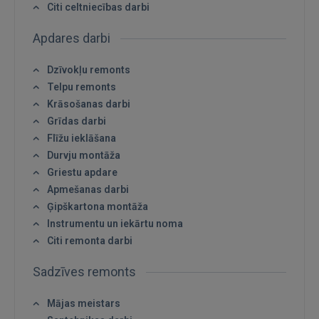
Citi celtniecības darbi
Apdares darbi
Ienākt
Dzīvokļu remonts
Telpu remonts
Krāsošanas darbi
Grīdas darbi
Flīžu ieklāšana
Durvju montāža
Griestu apdare
IENĀKT
Apmešanas darbi
Ģipškartona montāža
Aizmirsāt paroli?
Atcerēties?
Instrumentu un iekārtu noma
Citi remonta darbi
FACEBOOK
Sadzīves remonts
GOOGLE
Mājas meistars