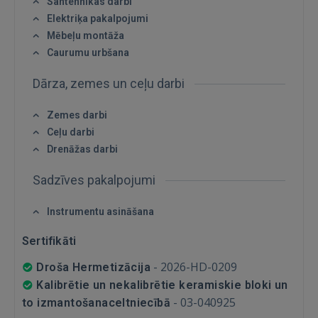
Santehnikas darbi
Elektriķa pakalpojumi
 Sign in with Apple
Mēbeļu montāža
Caurumu urbšana
Vēl neesat reģistrējies?
Dārza, zemes un ceļu darbi
REĢISTRĀCIJA
Zemes darbi
Ceļu darbi
Drenāžas darbi
Sadzīves pakalpojumi
Instrumentu asināšana
Sertifikāti
-
2026-HD-0209
Droša Hermetizācija
Kalibrētie un nekalibrētie keramiskie bloki un
-
03-040925
to izmantošanaceltniecībā