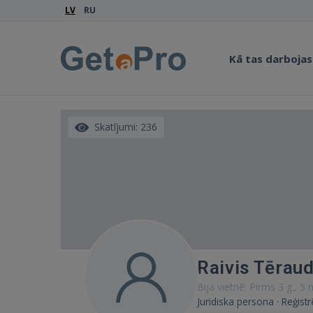
LV
RU
Kā tas darbojas
Skatījumi: 236
Raivis Tērau
Bija vietnē: Pirms 3 g., 5
Juridiska persona · Reģis