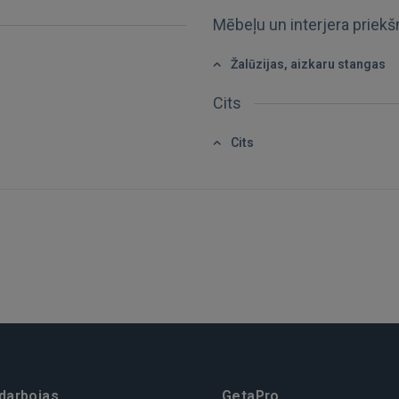
Mēbeļu un interjera priek
REĢISTRĀCIJA
Žalūzijas, aizkaru stangas
Cits
Cits
 darbojas
GetaPro