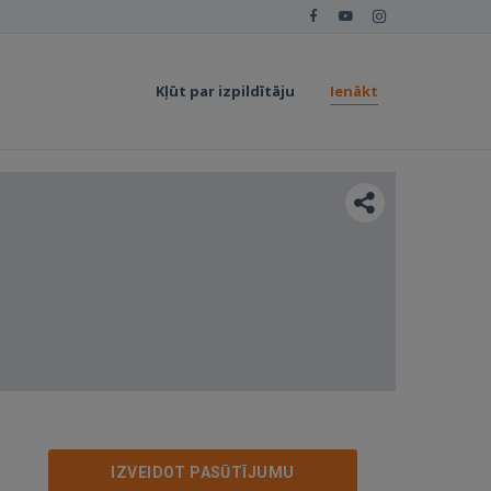
Kļūt par izpildītāju
Ienākt
IZVEIDOT PASŪTĪJUMU