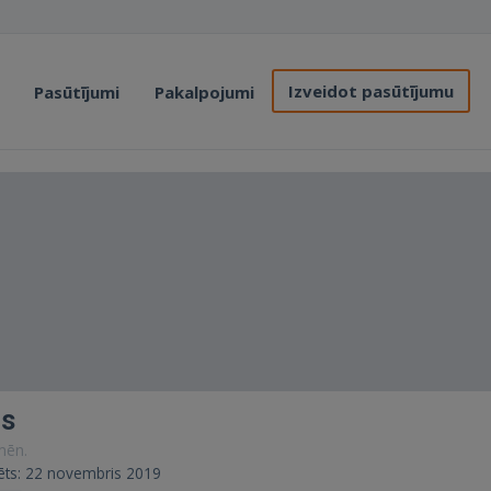
Izveidot pasūtījumu
Pasūtījumi
Pakalpojumi
ds
 mēn.
trēts: 22 novembris 2019