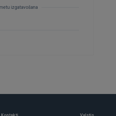
šmetu izgatavošana
Kontakti
Valstis