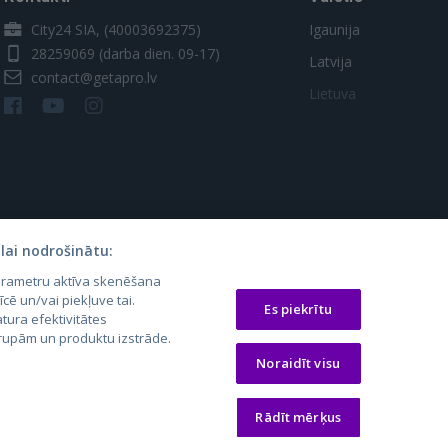
City24 SIA, (40003692375)
Igaunija
28259069
(darba dien. 09-17)
Latvija
contact@getapro.lv
Lietuva
lai nodrošinātu:
parametru aktīva skenēšana
os.lt
auto24.ee
Osta.ee
īcē un/vai piekļuve tai.
Es piekrītu
tura efektivitātes
laugos.lt
KV.ee
KuldneBörs.ee
 grupām un produktu izstrāde.
Noraidīt visu
Rādīt mērķus