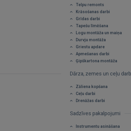
Telpu remonts
Krāsošanas darbi
Grīdas darbi
Tapešu līmēšana
Logu montāža un maiņa
Durvju montāža
Griestu apdare
IENĀKT
Apmešanas darbi
Ģipškartona montāža
Aizmirsāt paroli?
Atcerēties?
Dārza, zemes un ceļu dar
FACEBOOK
Zāliena kopšana
Ceļu darbi
GOOGLE
Drenāžas darbi
Sadzīves pakalpojumi
 Sign in with Apple
Instrumentu asināšana
Vēl neesat reģistrējies?