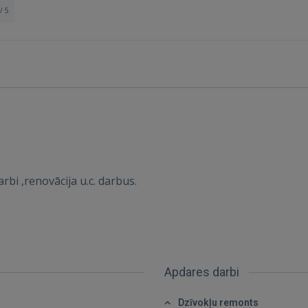
/ 5
rbi ,renovācija u.c. darbus.
Apdares darbi
Dzīvokļu remonts
Ienākt