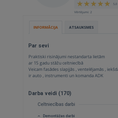
5,0 
Vērtējumi: 2
INFORMĀCIJA
ATSAUKSMES
Par sevi
Praktiski risinājumi nestandarta lietām
ar 15 gadu stāžu celtniecībā
Veicam fasādes slapjjās , ventelējamās , iekšda
ir auto , instrumenti un komanda ADK
Darba veidi (
170
)
Celtniecības darbi
Demontāžas darbi