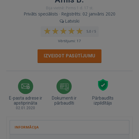
Bija vietnē: Pirms 1 d. 17 st.
Privāts speciālists · Reģistrēts: 02 janvāris 2020
Latviski
5,0 / 5
Vērtējumi: 17
IZVEIDOT PASŪTĪJUMU
E-pasta adrese ir
Dokumenti ir
Pārbaudīts
apstiprināta
pārbaudīti
izpildītājs
02.01.2020
INFORMĀCIJA