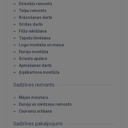
Dzīvokļu remonts
Telpu remonts
Krāsošanas darbi
Grīdas darbi
Flīžu ieklāšana
Ienākt
Tapešu līmēšana
Logu montāža un maiņa
Durvju montāža
Griestu apdare
Apmešanas darbi
Ģipškartona montāža
IENĀKT
Sadzīves remonts
Aizmirsāt paroli?
Atcerēties?
Mājas meistars
Durvju un slēdzeņu remonts
FACEBOOK
Caurumu urbšana
Sadzīves pakalpojumi
GOOGLE