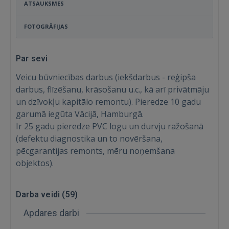
ATSAUKSMES
FOTOGRĀFIJAS
Par sevi
Veicu būvniecības darbus (iekšdarbus - reģipša
darbus, flīzēšanu, krāsošanu u.c., kā arī privātmāju
un dzīvokļu kapitālo remontu). Pieredze 10 gadu
garumā iegūta Vācijā, Hamburgā.
Ir 25 gadu pieredze PVC logu un durvju ražošanā
(defektu diagnostika un to novēršana,
pēcgarantijas remonts, mēru noņemšana
objektos).
Darba veidi (
59
)
Apdares darbi