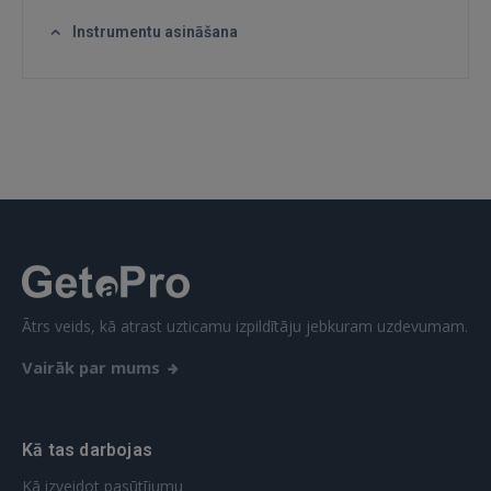
Instrumentu asināšana
 Sign in with Apple
Vēl neesat reģistrējies?
REĢISTRĀCIJA
Ātrs veids, kā atrast uzticamu izpildītāju jebkuram uzdevumam.
Vairāk par mums
Kā tas darbojas
Kā izveidot pasūtījumu