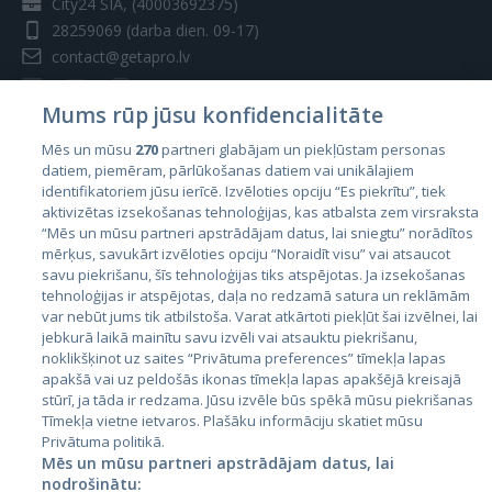
City24 SIA, (40003692375)
28259069
(darba dien. 09-17)
contact@getapro.lv
Mums rūp jūsu konfidencialitāte
Mēs un mūsu
270
partneri glabājam un piekļūstam personas
datiem, piemēram, pārlūkošanas datiem vai unikālajiem
Valstis
identifikatoriem jūsu ierīcē. Izvēloties opciju “Es piekrītu”, tiek
aktivizētas izsekošanas tehnoloģijas, kas atbalsta zem virsraksta
Igaunija
“Mēs un mūsu partneri apstrādājam datus, lai sniegtu” norādītos
Latvija
mērķus, savukārt izvēloties opciju “Noraidīt visu” vai atsaucot
savu piekrišanu, šīs tehnoloģijas tiks atspējotas. Ja izsekošanas
Lietuva
tehnoloģijas ir atspējotas, daļa no redzamā satura un reklāmām
var nebūt jums tik atbilstoša. Varat atkārtoti piekļūt šai izvēlnei, lai
jebkurā laikā mainītu savu izvēli vai atsauktu piekrišanu,
noklikšķinot uz saites “Privātuma preferences” tīmekļa lapas
apakšā vai uz peldošās ikonas tīmekļa lapas apakšējā kreisajā
stūrī, ja tāda ir redzama. Jūsu izvēle būs spēkā mūsu piekrišanas
Tīmekļa vietne ietvaros. Plašāku informāciju skatiet mūsu
Privātuma politikā.
Mēs un mūsu partneri apstrādājam datus, lai
nodrošinātu: