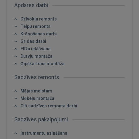
Apdares darbi
Dzīvokļu remonts
Telpu remonts
Ienākt
Krāsošanas darbi
Grīdas darbi
Flīžu ieklāšana
Durvju montāža
Ģipškartona montāža
Sadzīves remonts
IENĀKT
Mājas meistars
Aizmirsāt paroli?
Atcerēties?
Mēbeļu montāža
Citi sadzīves remonta darbi
FACEBOOK
Sadzīves pakalpojumi
GOOGLE
Instrumentu asināšana