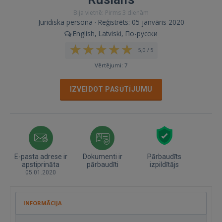
Bija vietnē: Pirms 3 dienām
Juridiska persona · Reģistrēts: 05 janvāris 2020
English, Latviski, По-русски
5,0 / 5
Vērtējumi: 7
IZVEIDOT PASŪTĪJUMU
E-pasta adrese ir
Dokumenti ir
Pārbaudīts
apstiprināta
pārbaudīti
izpildītājs
05.01.2020
INFORMĀCIJA