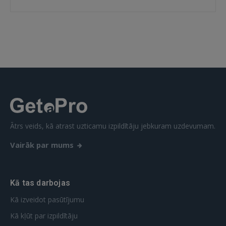
 Sign in with Apple
Vēl neesat reģistrējies?
REĢISTRĀCIJA
Ātrs veids, kā atrast uzticamu izpildītāju jebkuram uzdevumam.
Vairāk par mums
Kā tas darbojas
Kā izveidot pasūtījumu
Kā kļūt par izpildītāju