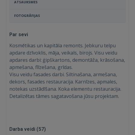
ATSAUKSMES
FOTOGRĀFIJAS
Par sevi
Kosmētikas un kapitāla remonts. Jebkuru telpu
apdare dzīvoklis, māja, veikals, birojs. Visu veidu
apdares darbi: ģipškartons, demontāža, krāsošana,
apmešana, flīzešana, grīdas.
Visu veidu fasades darbi. Siltinašana, armešana,
dekors, fasades restauracija. Karnīzes, apmales,
notekas uzstādīšana. Koka elementu restauracija.
Detalizētas tāmes sagatavošana jūsu projektam.
Darba veidi (
57
)