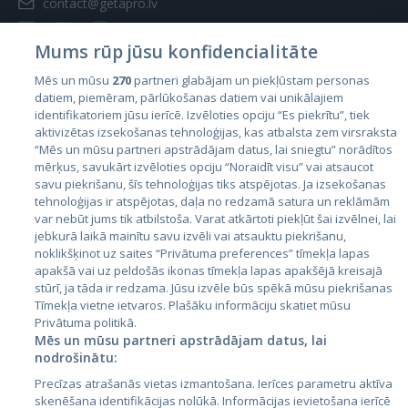
contact@getapro.lv
Mums rūp jūsu konfidencialitāte
Mēs un mūsu
270
partneri glabājam un piekļūstam personas
datiem, piemēram, pārlūkošanas datiem vai unikālajiem
Valstis
identifikatoriem jūsu ierīcē. Izvēloties opciju “Es piekrītu”, tiek
aktivizētas izsekošanas tehnoloģijas, kas atbalsta zem virsraksta
Igaunija
“Mēs un mūsu partneri apstrādājam datus, lai sniegtu” norādītos
Latvija
mērķus, savukārt izvēloties opciju “Noraidīt visu” vai atsaucot
savu piekrišanu, šīs tehnoloģijas tiks atspējotas. Ja izsekošanas
Lietuva
tehnoloģijas ir atspējotas, daļa no redzamā satura un reklāmām
var nebūt jums tik atbilstoša. Varat atkārtoti piekļūt šai izvēlnei, lai
jebkurā laikā mainītu savu izvēli vai atsauktu piekrišanu,
noklikšķinot uz saites “Privātuma preferences” tīmekļa lapas
apakšā vai uz peldošās ikonas tīmekļa lapas apakšējā kreisajā
stūrī, ja tāda ir redzama. Jūsu izvēle būs spēkā mūsu piekrišanas
Tīmekļa vietne ietvaros. Plašāku informāciju skatiet mūsu
Privātuma politikā.
Mēs un mūsu partneri apstrādājam datus, lai
nodrošinātu:
City24.lv
CVbankas.lt
Precīzas atrašanās vietas izmantošana. Ierīces parametru aktīva
City24.ee
Kainos.lt
skenēšana identifikācijas nolūkā. Informācijas ievietošana ierīcē