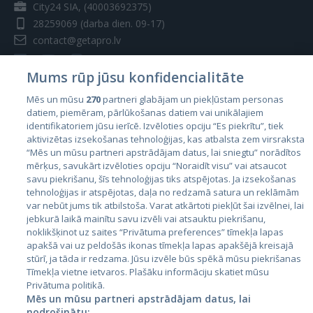
City24 SIA, (40003692375)
28259069
(darba dien. 09-17)
contact@getapro.lv
Mums rūp jūsu konfidencialitāte
Mēs un mūsu
270
partneri glabājam un piekļūstam personas
datiem, piemēram, pārlūkošanas datiem vai unikālajiem
Valstis
identifikatoriem jūsu ierīcē. Izvēloties opciju “Es piekrītu”, tiek
aktivizētas izsekošanas tehnoloģijas, kas atbalsta zem virsraksta
Igaunija
“Mēs un mūsu partneri apstrādājam datus, lai sniegtu” norādītos
Latvija
mērķus, savukārt izvēloties opciju “Noraidīt visu” vai atsaucot
savu piekrišanu, šīs tehnoloģijas tiks atspējotas. Ja izsekošanas
Lietuva
tehnoloģijas ir atspējotas, daļa no redzamā satura un reklāmām
var nebūt jums tik atbilstoša. Varat atkārtoti piekļūt šai izvēlnei, lai
jebkurā laikā mainītu savu izvēli vai atsauktu piekrišanu,
noklikšķinot uz saites “Privātuma preferences” tīmekļa lapas
apakšā vai uz peldošās ikonas tīmekļa lapas apakšējā kreisajā
stūrī, ja tāda ir redzama. Jūsu izvēle būs spēkā mūsu piekrišanas
Tīmekļa vietne ietvaros. Plašāku informāciju skatiet mūsu
Privātuma politikā.
Mēs un mūsu partneri apstrādājam datus, lai
nodrošinātu: