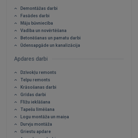
Demontāžas darbi
Fasādes darbi
Māju būvniecība
Vadība un novērtēšana
Betonēšanas un pamatu darbi
Ūdensapgāde un kanalizācija
Apdares darbi
Dzīvokļu remonts
Telpu remonts
Krāsošanas darbi
Grīdas darbi
Flīžu ieklāšana
Ienākt
Tapešu līmēšana
Logu montāža un maiņa
Durvju montāža
Griestu apdare