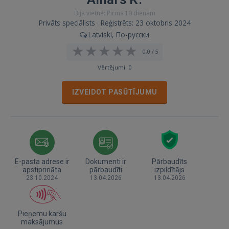
Bija vietnē: Pirms 10 dienām
Privāts speciālists · Reģistrēts: 23 oktobris 2024
Latviski, По-русски
0,0 / 5
Vērtējumi: 0
IZVEIDOT PASŪTĪJUMU
E-pasta adrese ir
Dokumenti ir
Pārbaudīts
apstiprināta
pārbaudīti
izpildītājs
23.10.2024
13.04.2026
13.04.2026
Pieņemu karšu
maksājumus