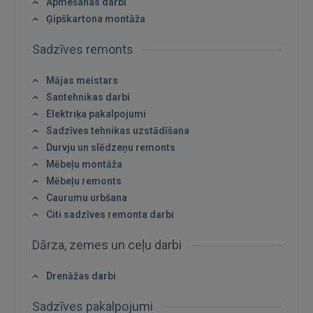
Apmešanas darbi
Ģipškartona montāža
IENĀKT
Sadzīves remonts
Aizmirsāt paroli?
Atcerēties?
Mājas meistars
Santehnikas darbi
FACEBOOK
Elektriķa pakalpojumi
Sadzīves tehnikas uzstādīšana
Durvju un slēdzeņu remonts
GOOGLE
Mēbeļu montāža
Mēbeļu remonts
 Sign in with Apple
Caurumu urbšana
Citi sadzīves remonta darbi
Vēl neesat reģistrējies?
Dārza, zemes un ceļu darbi
REĢISTRĀCIJA
Drenāžas darbi
Sadzīves pakalpojumi