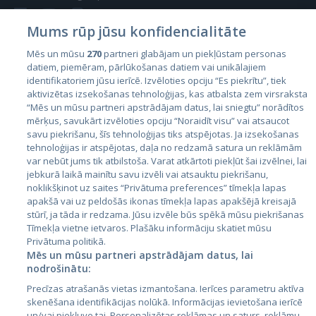
Mums rūp jūsu konfidencialitāte
Mēs un mūsu
270
partneri glabājam un piekļūstam personas
datiem, piemēram, pārlūkošanas datiem vai unikālajiem
Valstis
identifikatoriem jūsu ierīcē. Izvēloties opciju “Es piekrītu”, tiek
aktivizētas izsekošanas tehnoloģijas, kas atbalsta zem virsraksta
Igaunija
“Mēs un mūsu partneri apstrādājam datus, lai sniegtu” norādītos
Latvija
mērķus, savukārt izvēloties opciju “Noraidīt visu” vai atsaucot
savu piekrišanu, šīs tehnoloģijas tiks atspējotas. Ja izsekošanas
Lietuva
tehnoloģijas ir atspējotas, daļa no redzamā satura un reklāmām
var nebūt jums tik atbilstoša. Varat atkārtoti piekļūt šai izvēlnei, lai
jebkurā laikā mainītu savu izvēli vai atsauktu piekrišanu,
noklikšķinot uz saites “Privātuma preferences” tīmekļa lapas
apakšā vai uz peldošās ikonas tīmekļa lapas apakšējā kreisajā
stūrī, ja tāda ir redzama. Jūsu izvēle būs spēkā mūsu piekrišanas
Tīmekļa vietne ietvaros. Plašāku informāciju skatiet mūsu
Privātuma politikā.
Mēs un mūsu partneri apstrādājam datus, lai
nodrošinātu:
City24.lv
CVbankas.lt
Precīzas atrašanās vietas izmantošana. Ierīces parametru aktīva
City24.ee
Kainos.lt
skenēšana identifikācijas nolūkā. Informācijas ievietošana ierīcē
GetaPro.lv
Paslaugos.lt
un/vai piekļuve tai. Personalizētas reklāmas un saturs, reklāmu