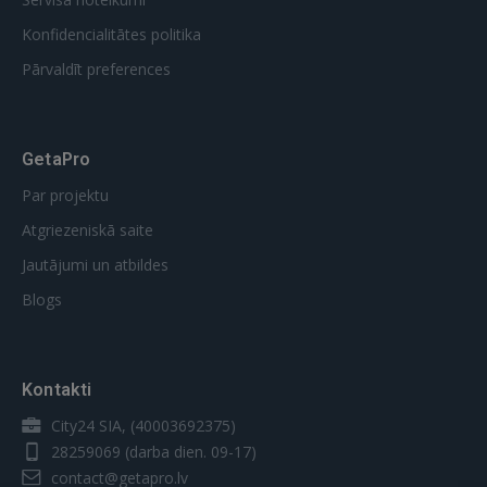
Konfidencialitātes politika
Pārvaldīt preferences
GetaPro
Par projektu
Atgriezeniskā saite
Jautājumi un atbildes
Blogs
Kontakti
City24 SIA, (40003692375)
28259069
(darba dien. 09-17)
contact@getapro.lv