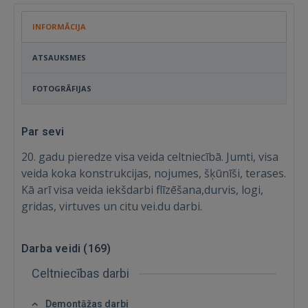
INFORMĀCIJA
ATSAUKSMES
FOTOGRĀFIJAS
Par sevi
20. gadu pieredze visa veida celtniecībā. Jumti, visa
veida koka konstrukcijas, nojumes, šķūnīši, terases.
Kā arī visa veida iekšdarbi flīzēšana,durvis, logi,
gridas, virtuves un citu vei.du darbi.
Darba veidi (
169
)
Celtniecības darbi
Demontāžas darbi