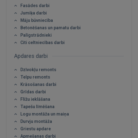
Fasādes darbi
Jumiķa darbi
Māju būvniecība
Betonēšanas un pamatu darbi
Palīgstrādnieki
Citi celtniecības darbi
Apdares darbi
Dzīvokļu remonts
Telpu remonts
Krāsošanas darbi
Grīdas darbi
Ienākt
Flīžu ieklāšana
Tapešu līmēšana
Logu montāža un maiņa
Durvju montāža
Griestu apdare
Apmešanas darbi