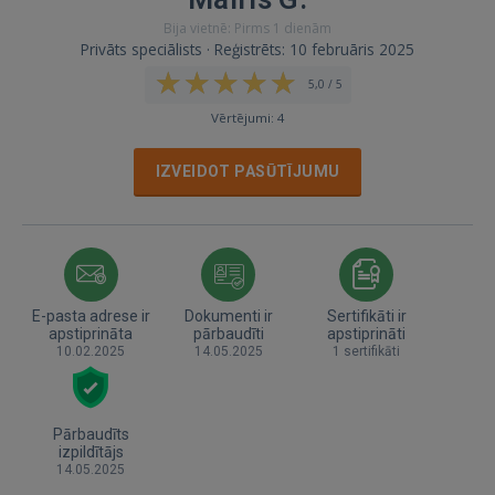
Bija vietnē: Pirms 1 dienām
Privāts speciālists · Reģistrēts: 10 februāris 2025
5,0 / 5
Vērtējumi: 4
IZVEIDOT PASŪTĪJUMU
E-pasta adrese ir
Dokumenti ir
Sertifikāti ir
apstiprināta
pārbaudīti
apstiprināti
10.02.2025
14.05.2025
1 sertifikāti
Pārbaudīts
izpildītājs
14.05.2025