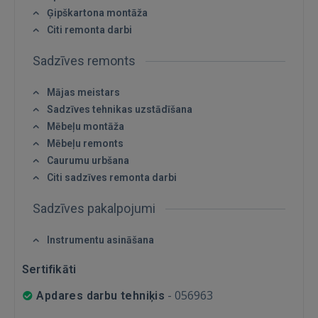
Ģipškartona montāža
IENĀKT
Citi remonta darbi
Aizmirsāt paroli?
Atcerēties?
Sadzīves remonts
FACEBOOK
Mājas meistars
Sadzīves tehnikas uzstādīšana
Mēbeļu montāža
GOOGLE
Mēbeļu remonts
Caurumu urbšana
 Sign in with Apple
Citi sadzīves remonta darbi
Sadzīves pakalpojumi
Vēl neesat reģistrējies?
Instrumentu asināšana
REĢISTRĀCIJA
Sertifikāti
-
056963
Apdares darbu tehniķis