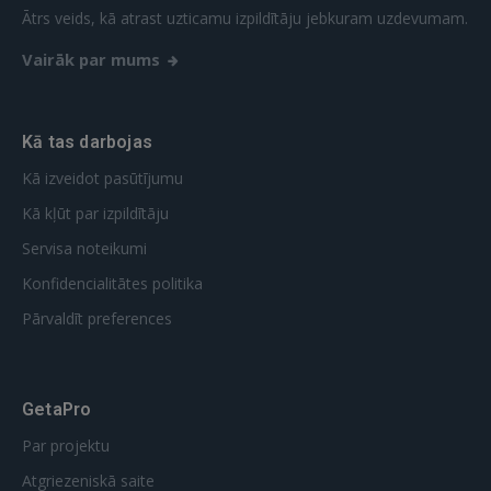
REĢISTRĀCIJA
Ātrs veids, kā atrast uzticamu izpildītāju jebkuram uzdevumam.
Vairāk par mums
Kā tas darbojas
Kā izveidot pasūtījumu
Kā kļūt par izpildītāju
Servisa noteikumi
Konfidencialitātes politika
Pārvaldīt preferences
GetaPro
Par projektu
Atgriezeniskā saite