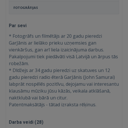
FOTOGRĀFIJAS
Par sevi
* Fotogrāfs un filmētājs ar 20 gadu pieredzi
GarJānis ar lielāko prieku uzņemsies gan
vienkāršus, gan arī liela izaicinājuma darbus.
Pakalpojumi tiek piedāvāti visā Latvijā un ārpus tās
robežām.
* Dīdžejs ar 34 gadu pieredzi uz skatuves un 12
gadu pieredzi radio ēterā GarJānis (John Samurai)
labprāt nospēlēs pozitīvu, dejojamu vai interesantu
klausāmu mūziku jūsu kāzās, veikala atklāšanā,
naktklubā vai bārā un citur.
Patentmaksātājs - tātad izraksta rēķinus.
Ienākt
Darba veidi (
28
)