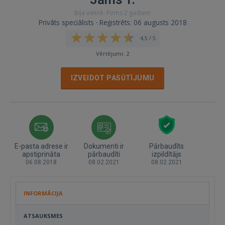
Bija vietnē: Pirms 2 gadiem
Privāts speciālists · Reģistrēts: 06 augusts 2018
4,5 / 5
Vērtējumi: 2
IZVEIDOT PASŪTĪJUMU
E-pasta adrese ir
Dokumenti ir
Pārbaudīts
apstiprināta
pārbaudīti
izpildītājs
06.08.2018
08.02.2021
08.02.2021
INFORMĀCIJA
ATSAUKSMES