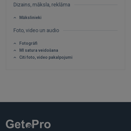
Dizains, māksla, reklāma
Mākslinieki
Foto, video un audio
IENĀKT
Fotogrāfi
MI satura veidošana
Aizmirsāt paroli?
Atcerēties?
Citi foto, video pakalpojumi
FACEBOOK
GOOGLE
 Sign in with Apple
Vēl neesat reģistrējies?