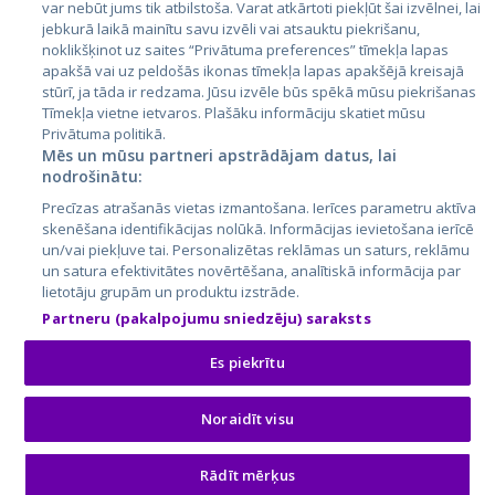
var nebūt jums tik atbilstoša. Varat atkārtoti piekļūt šai izvēlnei, lai
jebkurā laikā mainītu savu izvēli vai atsauktu piekrišanu,
noklikšķinot uz saites “Privātuma preferences” tīmekļa lapas
apakšā vai uz peldošās ikonas tīmekļa lapas apakšējā kreisajā
stūrī, ja tāda ir redzama. Jūsu izvēle būs spēkā mūsu piekrišanas
Tīmekļa vietne ietvaros. Plašāku informāciju skatiet mūsu
Privātuma politikā.
Mēs un mūsu partneri apstrādājam datus, lai
nodrošinātu:
City24.lv
CVbankas.lt
Precīzas atrašanās vietas izmantošana. Ierīces parametru aktīva
City24.ee
Kainos.lt
skenēšana identifikācijas nolūkā. Informācijas ievietošana ierīcē
GetaPro.lv
Paslaugos.lt
un/vai piekļuve tai. Personalizētas reklāmas un saturs, reklāmu
GetaPro.ee
auto24.ee
un satura efektivitātes novērtēšana, analītiskā informācija par
lietotāju grupām un produktu izstrāde.
Skelbiu.lt
KV.ee
Partneru (pakalpojumu sniedzēju) saraksts
Autoplius.lt
Osta.ee
Aruodas.lt
KuldneBörs.ee
Es piekrītu
Noraidīt visu
© 2026 GetaPro. Visas tiesības aizsargātas.
Rādīt mērķus