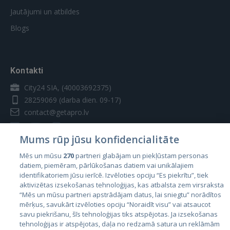
Jautājumi un atbildes
Blogs
Kontakti
City24 SIA, (40003692375)
28259069
(darba dien. 09-17)
contact@getapro.lv
Mums rūp jūsu konfidencialitāte
Mēs un mūsu
270
partneri glabājam un piekļūstam personas
datiem, piemēram, pārlūkošanas datiem vai unikālajiem
Valstis
identifikatoriem jūsu ierīcē. Izvēloties opciju “Es piekrītu”, tiek
aktivizētas izsekošanas tehnoloģijas, kas atbalsta zem virsraksta
Igaunija
“Mēs un mūsu partneri apstrādājam datus, lai sniegtu” norādītos
Latvija
mērķus, savukārt izvēloties opciju “Noraidīt visu” vai atsaucot
savu piekrišanu, šīs tehnoloģijas tiks atspējotas. Ja izsekošanas
Lietuva
tehnoloģijas ir atspējotas, daļa no redzamā satura un reklāmām