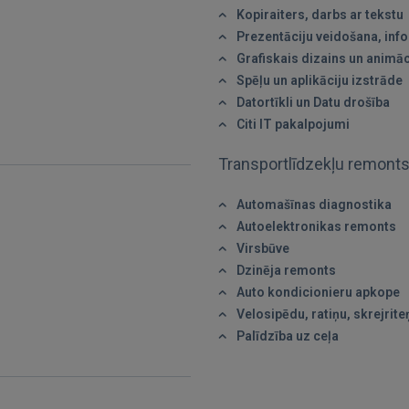
IENĀKT
Kopiraiters, darbs ar tekstu
Prezentāciju veidošana, info
Aizmirsāt paroli?
Atcerēties?
Grafiskais dizains un animāc
Spēļu un aplikāciju izstrāde
Datortīkli un Datu drošība
FACEBOOK
Citi IT pakalpojumi
Transportlīdzekļu remont
GOOGLE
Automašīnas diagnostika
 Sign in with Apple
Autoelektronikas remonts
Virsbūve
Vēl neesat reģistrējies?
Dzinēja remonts
Auto kondicionieru apkope
REĢISTRĀCIJA
Velosipēdu, ratiņu, skrejrit
Palīdzība uz ceļa