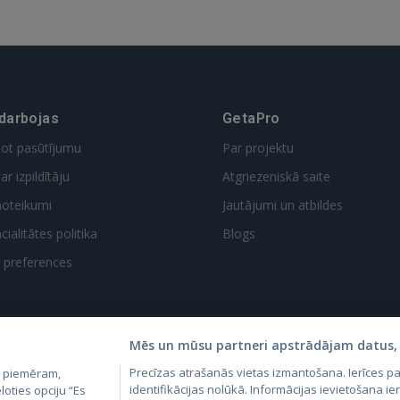
 darbojas
GetaPro
dot pasūtījumu
Par projektu
ar izpildītāju
Atgriezeniskā saite
noteikumi
Jautājumi un atbildes
ialitātes politika
Blogs
t preferences
Mēs un mūsu partneri apstrādājam datus, 
Precīzas atrašanās vietas izmantošana. Ierīces 
, piemēram,
4.lv
GetaPro.lv
Skelbiu.lt
Aruodas.lt
Kain
identifikācijas nolūkā. Informācijas ievietošana ier
loties opciju “Es