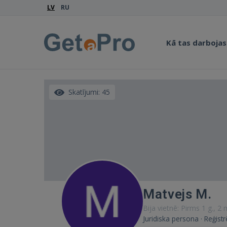
LV
RU
Kā tas darbojas
Skatījumi: 45
Matvejs M.
Bija vietnē: Pirms 1 g., 2
Juridiska persona · Reģistr