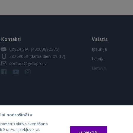
Kontakti
Valstis
City24 SIA, (40003692375)
Igaunija
28259069
(darba dien. 09-17)
Latvija
contact@getapro.lv
Lietuva
lai nodrošinātu:
parametru aktīva skenēšana
os.lt
auto24.ee
Osta.ee
īcē un/vai piekļuve tai.
Es piekrītu