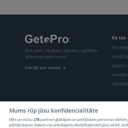
Kā tas
Kā izvei
Ātrs veids, kā atrast uzticamu izpildītāju
Kā kļūt p
jebkuram uzdevumam.
Servisa 
Vairāk par mums
Konfidenc
Pārvaldī
Mums rūp jūsu konfidencialitāte
Mēs un mūsu
270
partneri glabājam un piekļūstam personas datiem
City2
pārlūkošanas datiem vai unikālajiem identifikatoriem jūsu ierīcē. Izvē