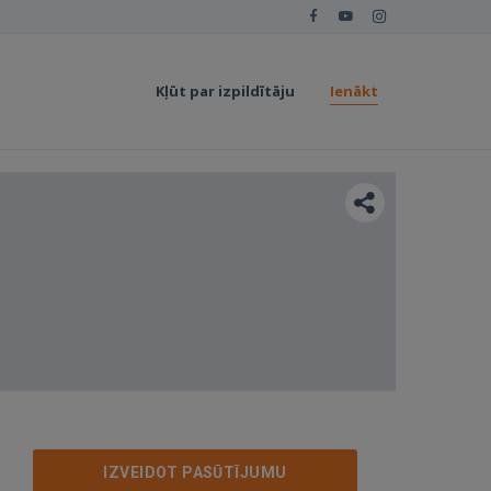
Kļūt par izpildītāju
Ienākt
IZVEIDOT PASŪTĪJUMU