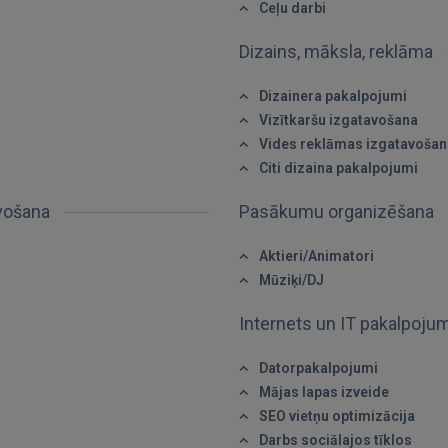
Ceļu darbi
Dizains, māksla, reklāma
Dizainera pakalpojumi
Vizītkaršu izgatavošana
Vides reklāmas izgatavošan
Citi dizaina pakalpojumi
avošana
Pasākumu organizēšana
Aktieri/Animatori
Mūziķi/DJ
Ienākt
Internets un IT pakalpoju
Datorpakalpojumi
Mājas lapas izveide
SEO vietņu optimizācija
Darbs sociālajos tīklos