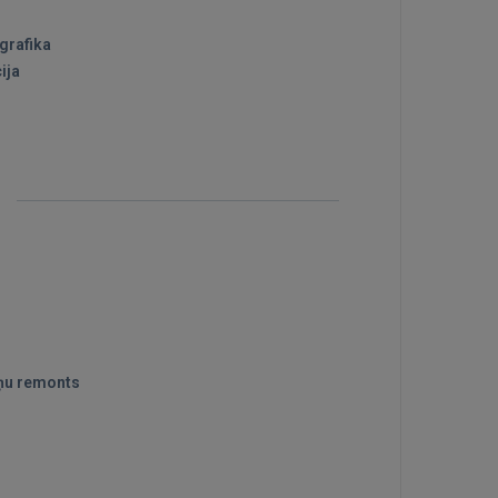
grafika
ija
s
eņu remonts