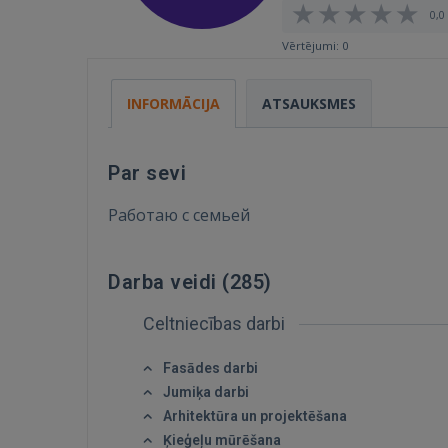
0,0 
Vērtējumi: 0
INFORMĀCIJA
ATSAUKSMES
Par sevi
Работаю с семьей
Darba veidi (
285
)
Celtniecības darbi
Fasādes darbi
Jumiķa darbi
Arhitektūra un projektēšana
Ķieģeļu mūrēšana