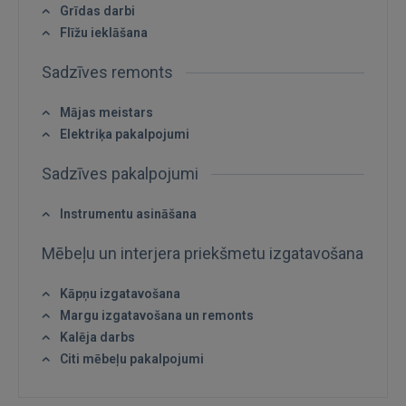
Grīdas darbi
IENĀKT
Flīžu ieklāšana
Aizmirsāt paroli?
Atcerēties?
Sadzīves remonts
FACEBOOK
Mājas meistars
Elektriķa pakalpojumi
GOOGLE
Sadzīves pakalpojumi
 Sign in with Apple
Instrumentu asināšana
Mēbeļu un interjera priekšmetu izgatavošana
Vēl neesat reģistrējies?
Kāpņu izgatavošana
REĢISTRĀCIJA
Margu izgatavošana un remonts
Kalēja darbs
Citi mēbeļu pakalpojumi