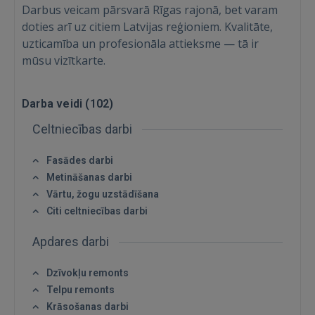
Darbus veicam pārsvarā Rīgas rajonā, bet varam
doties arī uz citiem Latvijas reģioniem. Kvalitāte,
uzticamība un profesionāla attieksme — tā ir
mūsu vizītkarte.
Darba veidi (
102
)
Celtniecības darbi
Fasādes darbi
Metināšanas darbi
Vārtu, žogu uzstādīšana
Ienākt
Citi celtniecības darbi
Apdares darbi
Dzīvokļu remonts
Telpu remonts
Krāsošanas darbi