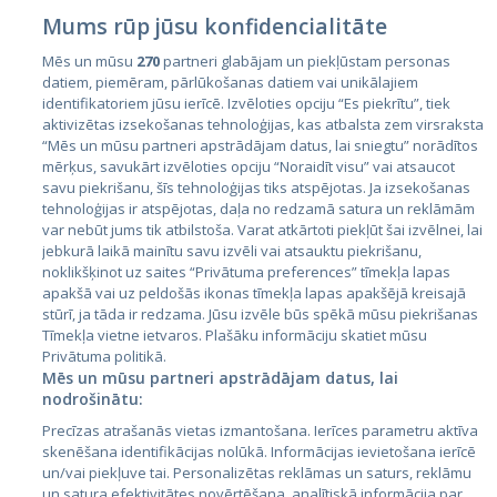
Mums rūp jūsu konfidencialitāte
Mēs un mūsu
270
partneri glabājam un piekļūstam personas
datiem, piemēram, pārlūkošanas datiem vai unikālajiem
Valstis
identifikatoriem jūsu ierīcē. Izvēloties opciju “Es piekrītu”, tiek
aktivizētas izsekošanas tehnoloģijas, kas atbalsta zem virsraksta
Igaunija
“Mēs un mūsu partneri apstrādājam datus, lai sniegtu” norādītos
Latvija
mērķus, savukārt izvēloties opciju “Noraidīt visu” vai atsaucot
savu piekrišanu, šīs tehnoloģijas tiks atspējotas. Ja izsekošanas
Lietuva
tehnoloģijas ir atspējotas, daļa no redzamā satura un reklāmām
var nebūt jums tik atbilstoša. Varat atkārtoti piekļūt šai izvēlnei, lai
jebkurā laikā mainītu savu izvēli vai atsauktu piekrišanu,
noklikšķinot uz saites “Privātuma preferences” tīmekļa lapas
apakšā vai uz peldošās ikonas tīmekļa lapas apakšējā kreisajā
stūrī, ja tāda ir redzama. Jūsu izvēle būs spēkā mūsu piekrišanas
Tīmekļa vietne ietvaros. Plašāku informāciju skatiet mūsu
Privātuma politikā.
Mēs un mūsu partneri apstrādājam datus, lai
nodrošinātu:
City24.lv
CVbankas.lt
Precīzas atrašanās vietas izmantošana. Ierīces parametru aktīva
City24.ee
Kainos.lt
skenēšana identifikācijas nolūkā. Informācijas ievietošana ierīcē
GetaPro.lv
Paslaugos.lt
un/vai piekļuve tai. Personalizētas reklāmas un saturs, reklāmu
GetaPro.ee
auto24.ee
un satura efektivitātes novērtēšana, analītiskā informācija par