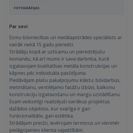
FOTOGRĀFIJAS
Par sevi
Esmu būvniecības un metālapstrādes speciālists ar
vairāk nekā 15 gadu pieredzi.
Strādāju kopā ar uzticamu un pieredzējušu
komandu, kā arī mums ir sava darbnīca, kurā
izgatavojam kvalitatīvas metāla konstrukcijas un
kāpnes pēc individuāla pasūtījuma.
Piedāvājam plašu pakalpojumu klāstu: būvdarbus,
metināšanu, ventilējamo fasāžu izbūvi, balkonu
konstrukciju izgatavošanu un margu uzstādīšanu.
Esam veiksmīgi realizējuši vairākus projektus
dažādos objektos, kur svarīga ir gan
funkcionalitāte, gan estētika.
Strādājam precīzi, ievērojam termiņus un vienmēr
pielāgojamies klienta vajadzībām.