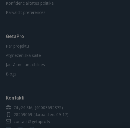
Konfidencialitātes politika
Pārvaldīt preferences
GetaPro
Par projektu
Atgriezeniskā saite
Jautājumi un atbildes
Blogs
Kontakti
City24 SIA, (40003692375)
28259069
(darba dien. 09-17)
contact@getapro.lv