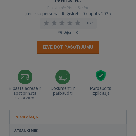
Bija vietnē: Pirms 6 mēn.
Juridiska persona · Reģistrēts: 07 aprīlis 2025
0,0 / 5
Vērtējumi: 0
IZVEIDOT PASŪTĪJUMU
E-pasta adrese ir
Dokumenti ir
Pārbaudīts
apstiprināta
pārbaudīti
izpildītājs
07.04.2025
INFORMĀCIJA
ATSAUKSMES