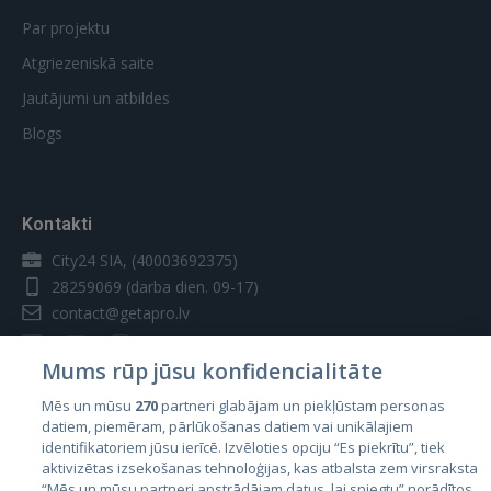
Par projektu
Atgriezeniskā saite
Jautājumi un atbildes
Blogs
Kontakti
City24 SIA, (40003692375)
28259069
(darba dien. 09-17)
contact@getapro.lv
Mums rūp jūsu konfidencialitāte
Mēs un mūsu
270
partneri glabājam un piekļūstam personas
datiem, piemēram, pārlūkošanas datiem vai unikālajiem
Valstis
identifikatoriem jūsu ierīcē. Izvēloties opciju “Es piekrītu”, tiek
aktivizētas izsekošanas tehnoloģijas, kas atbalsta zem virsraksta
Igaunija
“Mēs un mūsu partneri apstrādājam datus, lai sniegtu” norādītos