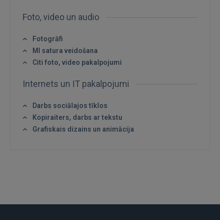
Ienākt
Foto, video un audio
Fotogrāfi
MI satura veidošana
Citi foto, video pakalpojumi
Internets un IT pakalpojumi
IENĀKT
Darbs sociālajos tīklos
Aizmirsāt paroli?
Atcerēties?
Kopiraiters, darbs ar tekstu
Grafiskais dizains un animācija
FACEBOOK
GOOGLE
 Sign in with Apple
Vēl neesat reģistrējies?