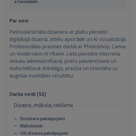
ATSAUKSMES
Par sevi
Pašnodarbināta dizainere ar plašu pieredzi
digitālajā dizainā, attēlu apstrādē un AI vizualizācijā.
Profesionālas prasmes darbā ar Photoshop, Canva
un moderniem AI rīkiem. Liela pieredze interneta
veikalu administrēšanā, preču pievienošanā un
noformēšanā. Atbildīga, precīza un orientēta uz
augstas kvalitātes rezultātu.
Darba veidi (
52
)
Dizains, māksla, reklāma
Dizainera pakalpojumi
Mākslinieki
Citi dizaina pakalpojumi