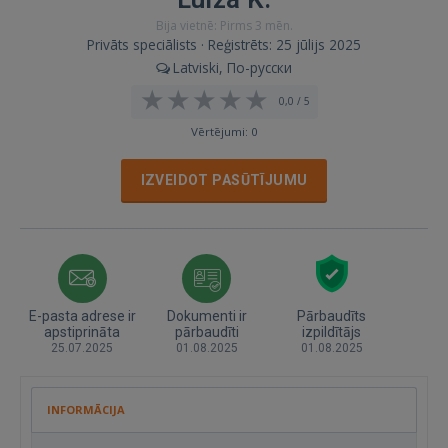
Bija vietnē: Pirms 3 mēn.
Privāts speciālists · Reģistrēts: 25 jūlijs 2025
Latviski, По-русски
0,0 / 5
Vērtējumi: 0
IZVEIDOT PASŪTĪJUMU
E-pasta adrese ir
Dokumenti ir
Pārbaudīts
apstiprināta
pārbaudīti
izpildītājs
25.07.2025
01.08.2025
01.08.2025
INFORMĀCIJA