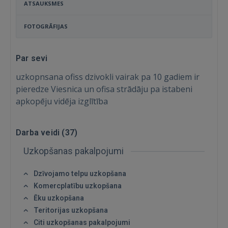
ATSAUKSMES
FOTOGRĀFIJAS
Par sevi
uzkopnsana ofiss dzivokli vairak pa 10 gadiem ir
pieredze Viesnica un ofisa strādāju pa istabeni
apkopēju vidēja izglītība
Darba veidi (
37
)
Uzkopšanas pakalpojumi
Dzīvojamo telpu uzkopšana
Komercplatību uzkopšana
Ēku uzkopšana
Ienākt
Teritorijas uzkopšana
Citi uzkopšanas pakalpojumi