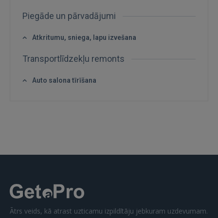
Piegāde un pārvadājumi
Atkritumu, sniega, lapu izvešana
Transportlīdzekļu remonts
IENĀKT
Auto salona tīrīšana
Aizmirsāt paroli?
Atcerēties?
FACEBOOK
GOOGLE
 Sign in with Apple
Vēl neesat reģistrējies?
Ātrs veids, kā atrast uzticamu izpildītāju jebkuram uzdevumam.
REĢISTRĀCIJA