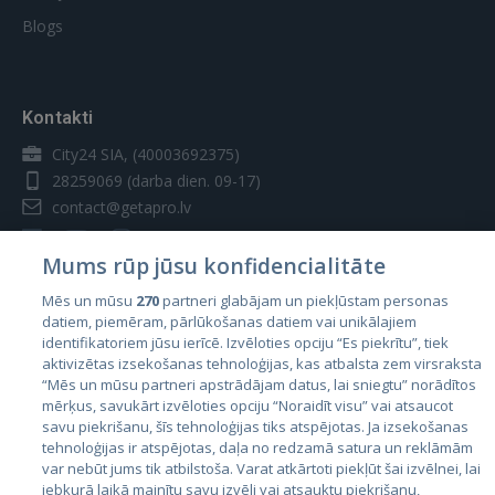
Blogs
Kontakti
City24 SIA, (40003692375)
28259069
(darba dien. 09-17)
contact@getapro.lv
Mums rūp jūsu konfidencialitāte
Mēs un mūsu
270
partneri glabājam un piekļūstam personas
datiem, piemēram, pārlūkošanas datiem vai unikālajiem
Valstis
identifikatoriem jūsu ierīcē. Izvēloties opciju “Es piekrītu”, tiek
aktivizētas izsekošanas tehnoloģijas, kas atbalsta zem virsraksta
Igaunija
“Mēs un mūsu partneri apstrādājam datus, lai sniegtu” norādītos
Latvija
mērķus, savukārt izvēloties opciju “Noraidīt visu” vai atsaucot
savu piekrišanu, šīs tehnoloģijas tiks atspējotas. Ja izsekošanas
Lietuva
tehnoloģijas ir atspējotas, daļa no redzamā satura un reklāmām
var nebūt jums tik atbilstoša. Varat atkārtoti piekļūt šai izvēlnei, lai
jebkurā laikā mainītu savu izvēli vai atsauktu piekrišanu,