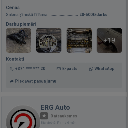
Cenas
Salona ķīmiskā tīrīšana
20-500€/darbs
Darbu piemēri
+19
Kontakti
+371 *** *** 20
E-pasts
WhatsApp
Piedāvāt pasūtījumu
ERG Auto
·
0 atsauksmes
Bija vietnē: Pirms 6 mēn.