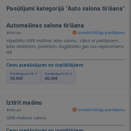
Pasūtījumi kategorijā "Auto salona tīrīšana"
Automašīnas salona tīrīšana
Izveidot līdzīgu pasūtījumu
Mārupe
Vajadzētu iztīrīt mašīnas ādas salonu - sākot ar paklājiņiem,
ādas sēdekļiem, putekļiem. Bagāžnieku gan nav nepieciešams
tīrīt
Cenu piedāvājumi no izpildītājiem:
Piedāvājums Nr.1
Piedāvājums Nr.2
50,00€
60,00€
Iztīrīt mašinu
Izveidot līdzīgu pasūtījumu
Mārupe
Iztīrīt mašinas salonu
Cenu piedāvājumi no izpildītājiem: