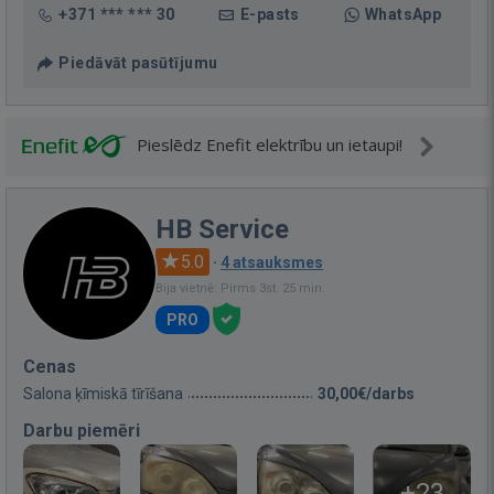
+371 *** *** 30
E-pasts
WhatsApp
Piedāvāt pasūtījumu
Pieslēdz Enefit elektrību un ietaupi!
HB Service
5.0
·
4 atsauksmes
Bija vietnē: Pirms 3st. 25 min.
PRO
Cenas
Salona ķīmiskā tīrīšana
30,00€/darbs
Darbu piemēri
+23