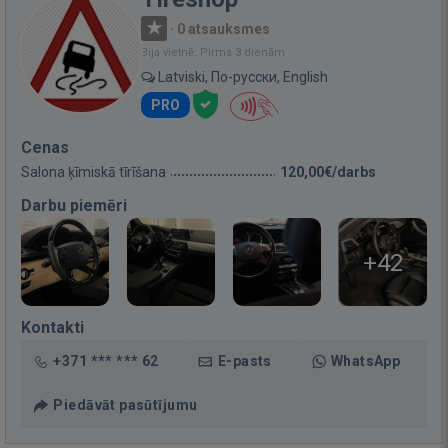
·
0 atsauksmes
Bija vietnē: Pirms 3 dienām
Latviski, По-русски, English
PRO
Cenas
Salona ķīmiskā tīrīšana
120,00€/darbs
Darbu piemēri
+42
Kontakti
+371 *** *** 62
E-pasts
WhatsApp
Piedāvāt pasūtījumu