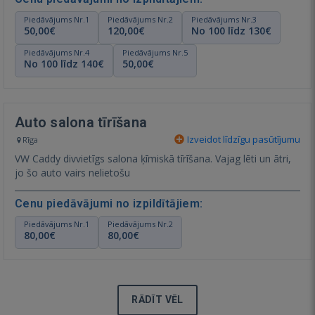
Piedāvājums Nr.1
Piedāvājums Nr.2
Piedāvājums Nr.3
50,00€
120,00€
No 100 līdz 130€
Piedāvājums Nr.4
Piedāvājums Nr.5
No 100 līdz 140€
50,00€
Auto salona tīrīšana
Izveidot līdzīgu pasūtījumu
Rīga
VW Caddy divvietīgs salona ķīmiskā tīrīšana. Vajag lēti un ātri,
jo šo auto vairs nelietošu
Cenu piedāvājumi no izpildītājiem:
Piedāvājums Nr.1
Piedāvājums Nr.2
80,00€
80,00€
RĀDĪT VĒL