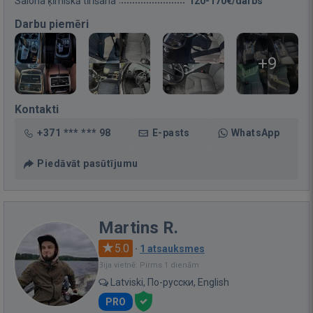
Salona ķīmiskā tīrīšana
120-170€/darbs
Darbu piemēri
+9
Kontakti
+371 *** *** 98
E-pasts
WhatsApp
Piedāvāt pasūtījumu
Martins R.
5.0
·
1 atsauksmes
Bija vietnē: Pirms 1 dienām
Latviski, По-русски, English
PRO