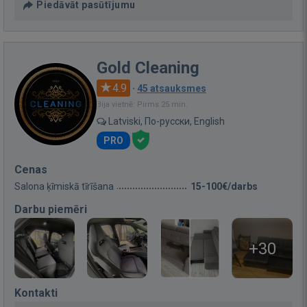
Piedāvāt pasūtījumu
Gold Cleaning
4.9
·
45 atsauksmes
Bija vietnē: Pirms 25 min.
Latviski, По-русски, English
PRO
Cenas
Salona ķīmiskā tīrīšana
15-100€/darbs
Darbu piemēri
+30
Kontakti