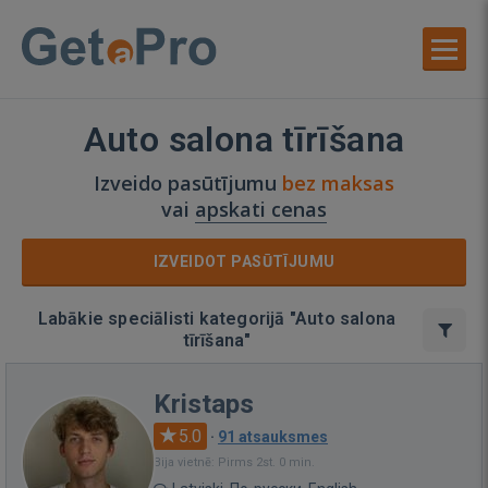
Auto salona tīrīšana
Izveido pasūtījumu
bez maksas
vai
apskati cenas
IZVEIDOT PASŪTĪJUMU
Labākie speciālisti kategorijā "Auto salona
tīrīšana"
Kristaps
5.0
·
91 atsauksmes
Bija vietnē: Pirms 2st. 0 min.