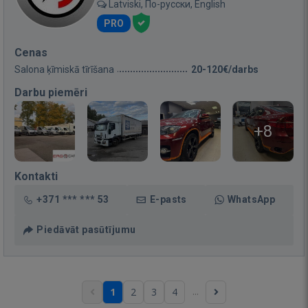
Latviski, По-русски, English
PRO
Cenas
Salona ķīmiskā tīrīšana
20-120€/darbs
Darbu piemēri
+8
Kontakti
+371 *** *** 53
E-pasts
WhatsApp
Piedāvāt pasūtījumu
...
1
2
3
4