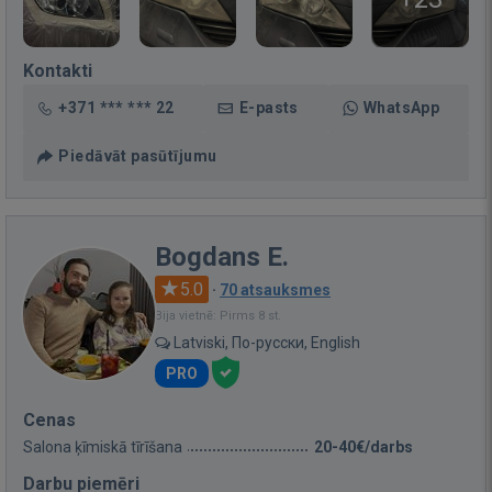
Kontakti
+371 *** *** 22
E-pasts
WhatsApp
Piedāvāt pasūtījumu
Bogdans E.
5.0
·
70 atsauksmes
Bija vietnē: Pirms 8 st.
Latviski, По-русски, English
PRO
Cenas
Salona ķīmiskā tīrīšana
20-40€/darbs
Darbu piemēri