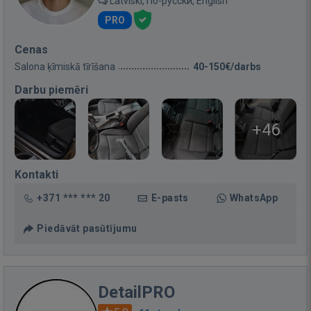
Latviski, По-русски, English
PRO
Cenas
Salona ķīmiskā tīrīšana
40-150€/darbs
Darbu piemēri
+46
Kontakti
+371 *** *** 20
E-pasts
WhatsApp
Piedāvāt pasūtījumu
DetailPRO