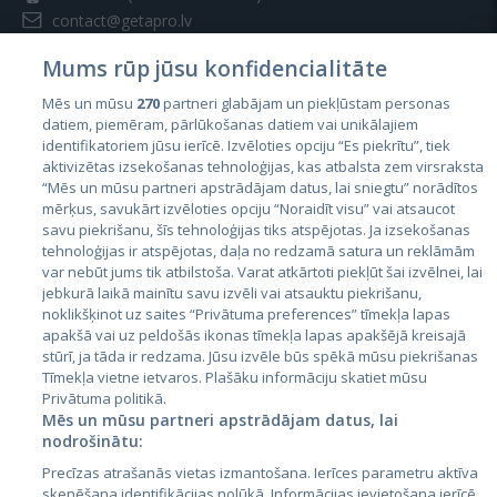
contact@getapro.lv
Mums rūp jūsu konfidencialitāte
Mēs un mūsu
270
partneri glabājam un piekļūstam personas
datiem, piemēram, pārlūkošanas datiem vai unikālajiem
identifikatoriem jūsu ierīcē. Izvēloties opciju “Es piekrītu”, tiek
Valstis
aktivizētas izsekošanas tehnoloģijas, kas atbalsta zem virsraksta
Igaunija
“Mēs un mūsu partneri apstrādājam datus, lai sniegtu” norādītos
mērķus, savukārt izvēloties opciju “Noraidīt visu” vai atsaucot
Latvija
savu piekrišanu, šīs tehnoloģijas tiks atspējotas. Ja izsekošanas
tehnoloģijas ir atspējotas, daļa no redzamā satura un reklāmām
Lietuva
var nebūt jums tik atbilstoša. Varat atkārtoti piekļūt šai izvēlnei, lai
jebkurā laikā mainītu savu izvēli vai atsauktu piekrišanu,
noklikšķinot uz saites “Privātuma preferences” tīmekļa lapas
apakšā vai uz peldošās ikonas tīmekļa lapas apakšējā kreisajā
stūrī, ja tāda ir redzama. Jūsu izvēle būs spēkā mūsu piekrišanas
Tīmekļa vietne ietvaros. Plašāku informāciju skatiet mūsu
Privātuma politikā.
Mēs un mūsu partneri apstrādājam datus, lai
nodrošinātu:
City24.lv
CVbankas.lt
Precīzas atrašanās vietas izmantošana. Ierīces parametru aktīva
City24.ee
Kainos.lt
skenēšana identifikācijas nolūkā. Informācijas ievietošana ierīcē