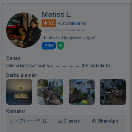
Matīss L.
5.0
·
6 atsauksmes
Bija vietnē: Pirms 4 dienām
Latviski, По-русски, English
PRO
Cenas
Salona ķīmiskā tīrīšana
20-150€/darbs
Darbu piemēri
+45
Kontakti
+371 *** *** 12
E-pasts
WhatsApp