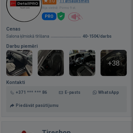
5.0
·
11 atsauksmes
Bija vietnē: Pirms 9 st.
PRO
Cenas
Salona ķīmiskā tīrīšana
40-150€/darbs
Darbu piemēri
+38
Kontakti
+371 *** *** 86
E-pasts
WhatsApp
Piedāvāt pasūtījumu
Tireshop