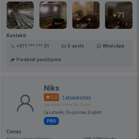
+71
Kontakti
+371 *** *** 31
E-pasts
WhatsApp
Piedāvāt pasūtījumu
Niks
5.0
·
1 atsauksmes
Bija vietnē: Pirms 3st. 15 min.
Latviski, По-русски, English
PRO
Cenas