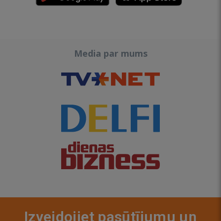
Media par mums
Izveidojiet pasūtījumu un