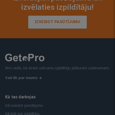
izvēlaties izpildītāju!
IZVEIDOT PASŪTĪJUMU
Ātrs veids, kā atrast uzticamu izpildītāju jebkuram uzdevumam.
Vairāk par mums
Kā tas darbojas
Kā izveidot pasūtījumu
Kā kļūt par izpildītāju