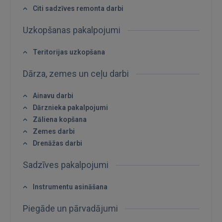
Ienākt
Citi sadzīves remonta darbi
Uzkopšanas pakalpojumi
Teritorijas uzkopšana
Dārza, zemes un ceļu darbi
IENĀKT
Ainavu darbi
Dārznieka pakalpojumi
Aizmirsāt paroli?
Atcerēties?
Zāliena kopšana
Zemes darbi
FACEBOOK
Drenāžas darbi
Sadzīves pakalpojumi
GOOGLE
Instrumentu asināšana
 Sign in with Apple
Piegāde un pārvadājumi
Vēl neesat reģistrējies?