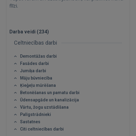
flīzi.
Darba veidi (
234
)
Celtniecības darbi
Demontāžas darbi
Fasādes darbi
Jumiķa darbi
Māju būvniecība
Ķieģeļu mūrēšana
Betonēšanas un pamatu darbi
Ūdensapgāde un kanalizācija
Vārtu, žogu uzstādīšana
Palīgstrādnieki
Sastatnes
Citi celtniecības darbi