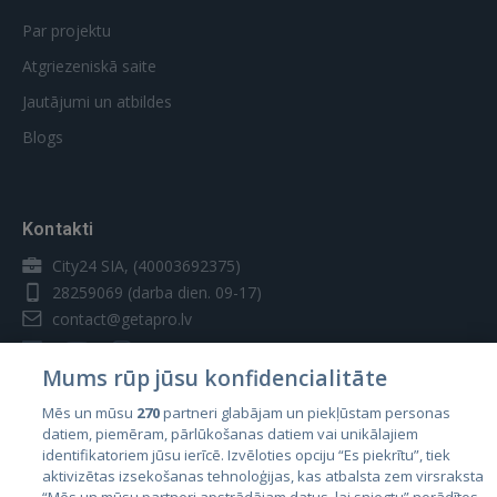
Par projektu
Atgriezeniskā saite
Jautājumi un atbildes
Blogs
Kontakti
City24 SIA, (40003692375)
28259069
(darba dien. 09-17)
contact@getapro.lv
Mums rūp jūsu konfidencialitāte
Mēs un mūsu
270
partneri glabājam un piekļūstam personas
datiem, piemēram, pārlūkošanas datiem vai unikālajiem
Valstis
identifikatoriem jūsu ierīcē. Izvēloties opciju “Es piekrītu”, tiek
aktivizētas izsekošanas tehnoloģijas, kas atbalsta zem virsraksta
Igaunija