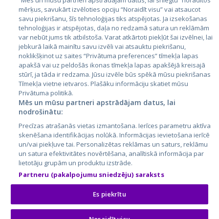
“Mēs un mūsu partneri apstrādājam datus, lai sniegtu” norādītos
Latvija
mērķus, savukārt izvēloties opciju “Noraidīt visu” vai atsaucot
savu piekrišanu, šīs tehnoloģijas tiks atspējotas. Ja izsekošanas
Lietuva
tehnoloģijas ir atspējotas, daļa no redzamā satura un reklāmām
var nebūt jums tik atbilstoša. Varat atkārtoti piekļūt šai izvēlnei, lai
jebkurā laikā mainītu savu izvēli vai atsauktu piekrišanu,
noklikšķinot uz saites “Privātuma preferences” tīmekļa lapas
apakšā vai uz peldošās ikonas tīmekļa lapas apakšējā kreisajā
stūrī, ja tāda ir redzama. Jūsu izvēle būs spēkā mūsu piekrišanas
Tīmekļa vietne ietvaros. Plašāku informāciju skatiet mūsu
Privātuma politikā.
Mēs un mūsu partneri apstrādājam datus, lai
nodrošinātu:
City24.lv
CVbankas.lt
Precīzas atrašanās vietas izmantošana. Ierīces parametru aktīva
City24.ee
Kainos.lt
skenēšana identifikācijas nolūkā. Informācijas ievietošana ierīcē
GetaPro.lv
Paslaugos.lt
un/vai piekļuve tai. Personalizētas reklāmas un saturs, reklāmu
GetaPro.ee
auto24.ee
un satura efektivitātes novērtēšana, analītiskā informācija par
lietotāju grupām un produktu izstrāde.
Skelbiu.lt
KV.ee
Partneru (pakalpojumu sniedzēju) saraksts
Autoplius.lt
Osta.ee
Aruodas.lt
KuldneBörs.ee
Es piekrītu