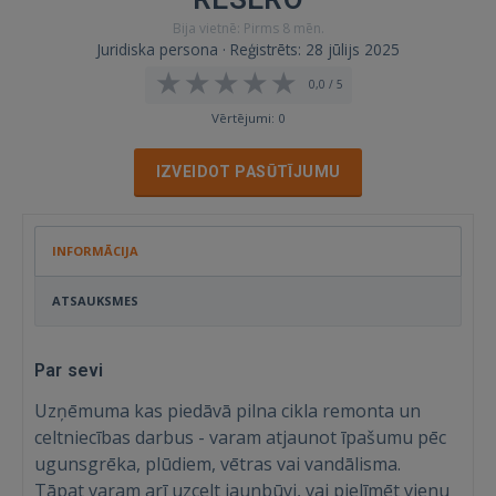
Bija vietnē: Pirms 8 mēn.
Juridiska persona · Reģistrēts: 28 jūlijs 2025
0,0 / 5
Vērtējumi: 0
IZVEIDOT PASŪTĪJUMU
INFORMĀCIJA
ATSAUKSMES
Par sevi
Uzņēmuma kas piedāvā pilna cikla remonta un
celtniecības darbus - varam atjaunot īpašumu pēc
ugunsgrēka, plūdiem, vētras vai vandālisma.
Tāpat varam arī uzcelt jaunbūvi, vai pielīmēt vienu