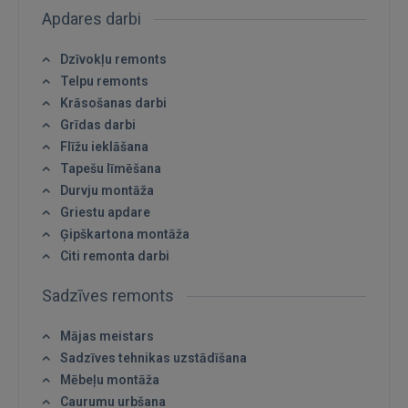
Apdares darbi
Dzīvokļu remonts
Telpu remonts
Krāsošanas darbi
Grīdas darbi
Flīžu ieklāšana
Tapešu līmēšana
Durvju montāža
Griestu apdare
Ģipškartona montāža
Citi remonta darbi
Sadzīves remonts
Mājas meistars
Sadzīves tehnikas uzstādīšana
Mēbeļu montāža
Caurumu urbšana