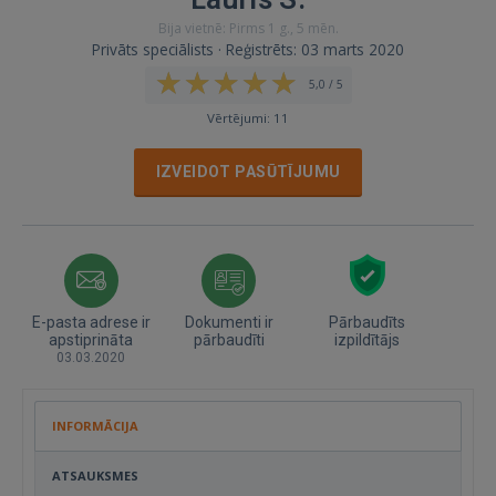
Bija vietnē: Pirms 1 g., 5 mēn.
Privāts speciālists · Reģistrēts: 03 marts 2020
5,0 / 5
Vērtējumi: 11
IZVEIDOT PASŪTĪJUMU
E-pasta adrese ir
Dokumenti ir
Pārbaudīts
apstiprināta
pārbaudīti
izpildītājs
03.03.2020
INFORMĀCIJA
ATSAUKSMES