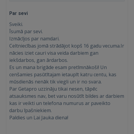
Par sevi
Sveiki.
Īsumā par sevi.
Izmācījos par namdari.
Celtniecības jomā strādājot kopš 16 gadu vecuma.Ir
nācies iziet cauri visa veida darbiem gan
iekšdarbos, gan ārdarbos.
Es un mana brigāde esam pretīmnākoši! Un
cenšamies pasūtītajam ietaupīt katru centu, kas
mūsdienās nenāk tik viegli un ir no svara.
Par Getapro uzzināju tikai nesen, tāpēc
atsauksmes nav, bet varu nosūtīt bildes ar darbiem
kas ir veikti un telefona numurus ar paveikto
darbu īpašniekiem.
Paldies un Lai Jauka diena!