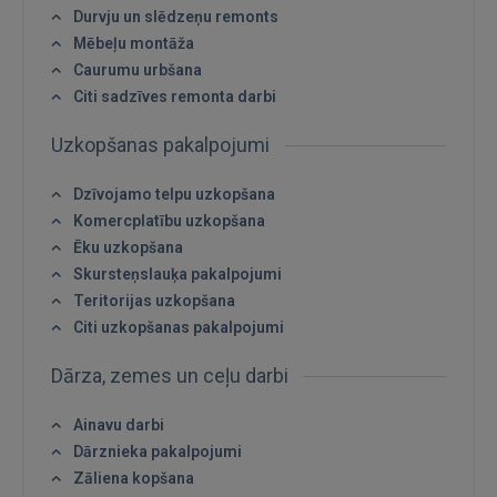
Durvju un slēdzeņu remonts
Ienākt
Mēbeļu montāža
Caurumu urbšana
Citi sadzīves remonta darbi
Uzkopšanas pakalpojumi
Dzīvojamo telpu uzkopšana
Komercplatību uzkopšana
IENĀKT
Ēku uzkopšana
Aizmirsāt paroli?
Atcerēties?
Skursteņslauķa pakalpojumi
Teritorijas uzkopšana
Citi uzkopšanas pakalpojumi
FACEBOOK
Dārza, zemes un ceļu darbi
GOOGLE
Ainavu darbi
Dārznieka pakalpojumi
 Sign in with Apple
Zāliena kopšana