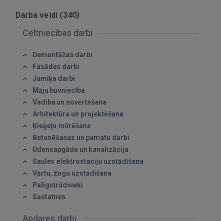
Darba veidi (
340
)
Celtniecības darbi
Demontāžas darbi
Fasādes darbi
Jumiķa darbi
Māju būvniecība
Vadība un novērtēšana
Arhitektūra un projektēšana
Ķieģeļu mūrēšana
Betonēšanas un pamatu darbi
Ūdensapgāde un kanalizācija
Saules elektrostaciju uzstādīšana
Vārtu, žogu uzstādīšana
Palīgstrādnieki
Sastatnes
Apdares darbi