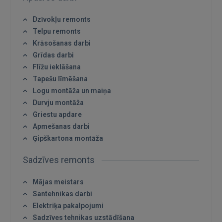
Dzīvokļu remonts
Telpu remonts
Krāsošanas darbi
Grīdas darbi
Flīžu ieklāšana
Tapešu līmēšana
Logu montāža un maiņa
Durvju montāža
Griestu apdare
Apmešanas darbi
Ģipškartona montāža
Sadzīves remonts
Mājas meistars
Santehnikas darbi
Elektriķa pakalpojumi
Sadzīves tehnikas uzstādīšana