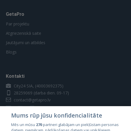
GetaPro
Par projektu
Atgriezeniskā saite
Jautājumi un atbildes
Blogs
Kontakti
City24 SIA, (40003692375)
28259069
(darba dien. 09-17)
contact@getapro.lv
Mums rūp jūsu konfidencialitāte
Mēs un mūsu
270
partneri glabājam un piekļūstam personas
datiem, piemēram, pārlūkošanas datiem vai unikālajiem