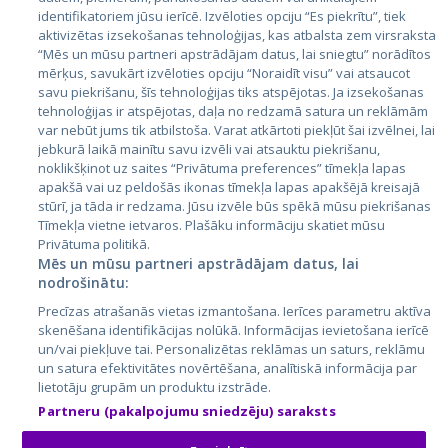
Valstis
identifikatoriem jūsu ierīcē. Izvēloties opciju “Es piekrītu”, tiek
aktivizētas izsekošanas tehnoloģijas, kas atbalsta zem virsraksta
Igaunija
“Mēs un mūsu partneri apstrādājam datus, lai sniegtu” norādītos
Latvija
mērķus, savukārt izvēloties opciju “Noraidīt visu” vai atsaucot
savu piekrišanu, šīs tehnoloģijas tiks atspējotas. Ja izsekošanas
Lietuva
tehnoloģijas ir atspējotas, daļa no redzamā satura un reklāmām
var nebūt jums tik atbilstoša. Varat atkārtoti piekļūt šai izvēlnei, lai
jebkurā laikā mainītu savu izvēli vai atsauktu piekrišanu,
noklikšķinot uz saites “Privātuma preferences” tīmekļa lapas
apakšā vai uz peldošās ikonas tīmekļa lapas apakšējā kreisajā
stūrī, ja tāda ir redzama. Jūsu izvēle būs spēkā mūsu piekrišanas
Tīmekļa vietne ietvaros. Plašāku informāciju skatiet mūsu
Privātuma politikā.
Mēs un mūsu partneri apstrādājam datus, lai
nodrošinātu:
City24.lv
CVbankas.lt
Precīzas atrašanās vietas izmantošana. Ierīces parametru aktīva
City24.ee
Kainos.lt
skenēšana identifikācijas nolūkā. Informācijas ievietošana ierīcē
GetaPro.lv
Paslaugos.lt
un/vai piekļuve tai. Personalizētas reklāmas un saturs, reklāmu
GetaPro.ee
auto24.ee
un satura efektivitātes novērtēšana, analītiskā informācija par
lietotāju grupām un produktu izstrāde.
Skelbiu.lt
KV.ee
Partneru (pakalpojumu sniedzēju) saraksts
Autoplius.lt
Osta.ee
Aruodas.lt
KuldneBörs.ee