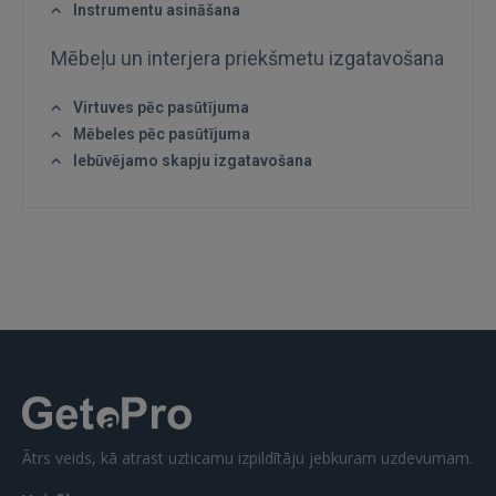
Instrumentu asināšana
Mēbeļu un interjera priekšmetu izgatavošana
Virtuves pēc pasūtījuma
IENĀKT
Mēbeles pēc pasūtījuma
Iebūvējamo skapju izgatavošana
Aizmirsāt paroli?
Atcerēties?
FACEBOOK
GOOGLE
 Sign in with Apple
Vēl neesat reģistrējies?
Ātrs veids, kā atrast uzticamu izpildītāju jebkuram uzdevumam.
REĢISTRĀCIJA