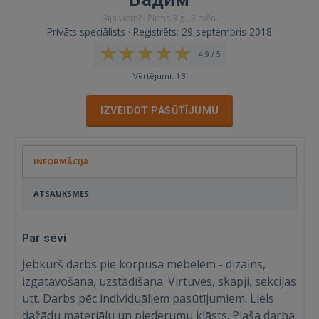
Bija vietnē: Pirms 3 g., 3 mēn.
Privāts speciālists · Reģistrēts: 29 septembris 2018
4,9 / 5
Vērtējumi: 13
IZVEIDOT PASŪTĪJUMU
INFORMĀCIJA
ATSAUKSMES
Par sevi
Jebkurš darbs pie korpusa mēbelēm - dizains,
izgatavošana, uzstādīšana. Virtuves, skapji, sekcijas
utt. Darbs pēc individuāliem pasūtījumiem. Liels
dažādu materiālu un piederumu klāsts. Plaša darba