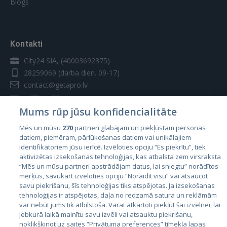
Blogs
Kontakti
City24 SIA, (40003692375)
28259069
(darba dien. 09-17)
contact@getapro.lv
Mums rūp jūsu konfidencialitāte
Mēs un mūsu
270
partneri glabājam un piekļūstam personas
datiem, piemēram, pārlūkošanas datiem vai unikālajiem
Valstis
identifikatoriem jūsu ierīcē. Izvēloties opciju “Es piekrītu”, tiek
aktivizētas izsekošanas tehnoloģijas, kas atbalsta zem virsraksta
Igaunija
“Mēs un mūsu partneri apstrādājam datus, lai sniegtu” norādītos
Latvija
mērķus, savukārt izvēloties opciju “Noraidīt visu” vai atsaucot
savu piekrišanu, šīs tehnoloģijas tiks atspējotas. Ja izsekošanas
Lietuva
tehnoloģijas ir atspējotas, daļa no redzamā satura un reklāmām
var nebūt jums tik atbilstoša. Varat atkārtoti piekļūt šai izvēlnei, lai
jebkurā laikā mainītu savu izvēli vai atsauktu piekrišanu,
noklikšķinot uz saites “Privātuma preferences” tīmekļa lapas