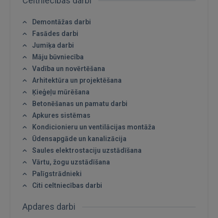
Celtniecības darbi
Demontāžas darbi
Fasādes darbi
Jumiķa darbi
Māju būvniecība
Vadība un novērtēšana
Arhitektūra un projektēšana
Ķieģeļu mūrēšana
Betonēšanas un pamatu darbi
Apkures sistēmas
Kondicionieru un ventilācijas montāža
Ūdensapgāde un kanalizācija
Saules elektrostaciju uzstādīšana
Vārtu, žogu uzstādīšana
Ienākt
Palīgstrādnieki
Citi celtniecības darbi
Apdares darbi