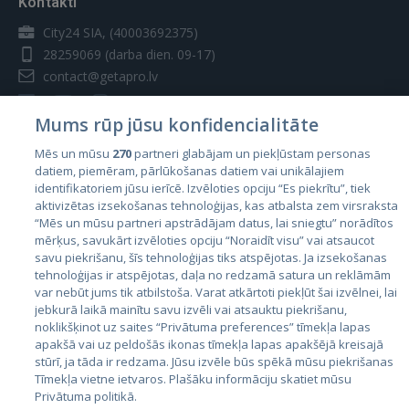
Kontakti
City24 SIA, (40003692375)
28259069
(darba dien. 09-17)
contact@getapro.lv
Mums rūp jūsu konfidencialitāte
Mēs un mūsu
270
partneri glabājam un piekļūstam personas
datiem, piemēram, pārlūkošanas datiem vai unikālajiem
Valstis
identifikatoriem jūsu ierīcē. Izvēloties opciju “Es piekrītu”, tiek
aktivizētas izsekošanas tehnoloģijas, kas atbalsta zem virsraksta
Igaunija
“Mēs un mūsu partneri apstrādājam datus, lai sniegtu” norādītos
Latvija
mērķus, savukārt izvēloties opciju “Noraidīt visu” vai atsaucot
savu piekrišanu, šīs tehnoloģijas tiks atspējotas. Ja izsekošanas
Lietuva
tehnoloģijas ir atspējotas, daļa no redzamā satura un reklāmām
var nebūt jums tik atbilstoša. Varat atkārtoti piekļūt šai izvēlnei, lai
jebkurā laikā mainītu savu izvēli vai atsauktu piekrišanu,
noklikšķinot uz saites “Privātuma preferences” tīmekļa lapas
apakšā vai uz peldošās ikonas tīmekļa lapas apakšējā kreisajā
stūrī, ja tāda ir redzama. Jūsu izvēle būs spēkā mūsu piekrišanas
Tīmekļa vietne ietvaros. Plašāku informāciju skatiet mūsu
Privātuma politikā.