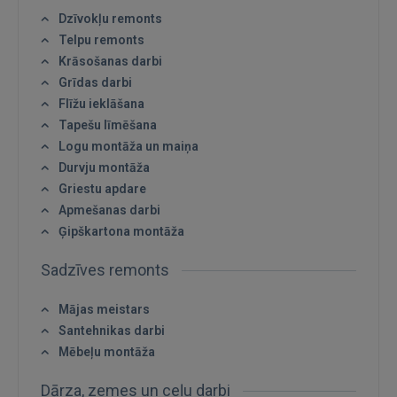
Dzīvokļu remonts
Telpu remonts
Krāsošanas darbi
IENĀKT
Grīdas darbi
Flīžu ieklāšana
Aizmirsāt paroli?
Atcerēties?
Tapešu līmēšana
Logu montāža un maiņa
FACEBOOK
Durvju montāža
Griestu apdare
GOOGLE
Apmešanas darbi
Ģipškartona montāža
 Sign in with Apple
Sadzīves remonts
Vēl neesat reģistrējies?
Mājas meistars
Santehnikas darbi
REĢISTRĀCIJA
Mēbeļu montāža
Dārza, zemes un ceļu darbi