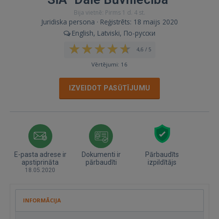
Bija vietnē: Pirms 1 d. 4 st.
Juridiska persona · Reģistrēts: 18 maijs 2020
English, Latviski, По-русски
4,6 / 5
Vērtējumi: 16
IZVEIDOT PASŪTĪJUMU
E-pasta adrese ir
Dokumenti ir
Pārbaudīts
apstiprināta
pārbaudīti
izpildītājs
18.05.2020
INFORMĀCIJA