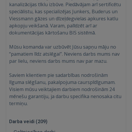
kanalizācijas tīklu izbūve. Piedāvājam arī sertificētu
speciālistu, kas specializējas Junkers, Buderus un
Viessmann gāzes un dīzeļdegvielas apkures katlu
apkopju veikšanā. Varam, palīdzēt arī ar
dokumentācijas kārtošanu BIS sistēmā.
Mūsu komanda var uzbūvēt Jūsu sapņu māju no
“pamatiem līdz atslēgai”. Neviens darbs mums nav
par lielu, neviens darbs mums nav par mazu.
Saviem klientiem pie sadarbības nodrošinām
līguma slēgšanu, pakalpojuma caurspīdīgumam.
Visiem mūsu veiktajiem darbiem nodrošinām 24
mēnešu garantiju, ja darbu specifika nenosaka citu
termiņu.
Darba veidi (
209
)