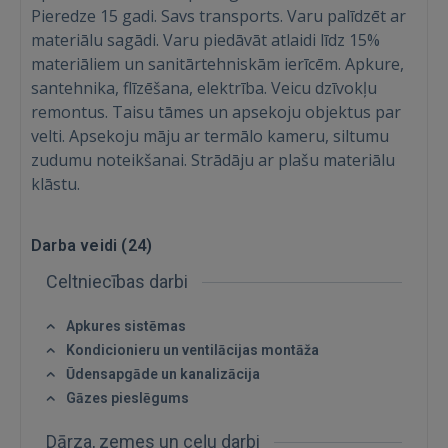
Pieredze 15 gadi. Savs transports. Varu palīdzēt ar
materiālu sagādi. Varu piedāvāt atlaidi līdz 15%
materiāliem un sanitārtehniskām ierīcēm. Apkure,
santehnika, flīzēšana, elektrība. Veicu dzīvokļu
remontus. Taisu tāmes un apsekoju objektus par
velti. Apsekoju māju ar termālo kameru, siltumu
zudumu noteikšanai. Strādāju ar plašu materiālu
klāstu.
Darba veidi (
24
)
Celtniecības darbi
Apkures sistēmas
Ienākt
Kondicionieru un ventilācijas montāža
Ūdensapgāde un kanalizācija
Gāzes pieslēgums
Dārza, zemes un ceļu darbi