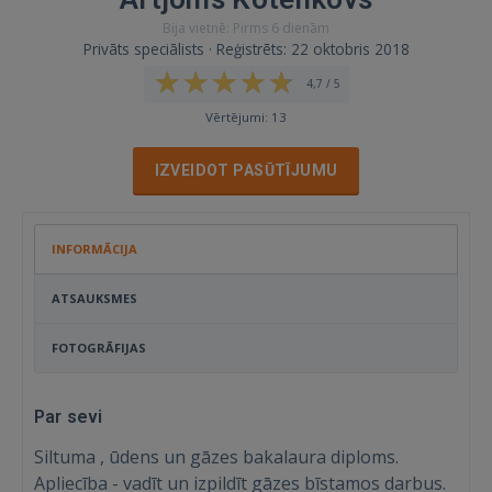
Bija vietnē: Pirms 6 dienām
Privāts speciālists · Reģistrēts: 22 oktobris 2018
4,7 / 5
Vērtējumi: 13
IZVEIDOT PASŪTĪJUMU
INFORMĀCIJA
ATSAUKSMES
FOTOGRĀFIJAS
Par sevi
Siltuma , ūdens un gāzes bakalaura diploms.
Apliecība - vadīt un izpildīt gāzes bīstamos darbus.