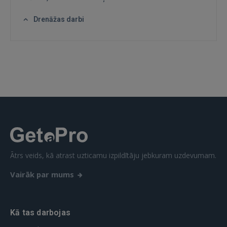
Drenāžas darbi
IENĀKT
Aizmirsāt paroli?
Atcerēties?
FACEBOOK
GOOGLE
 Sign in with Apple
Ātrs veids, kā atrast uzticamu izpildītāju jebkuram uzdevumam.
Vēl neesat reģistrējies?
Vairāk par mums
REĢISTRĀCIJA
Kā tas darbojas