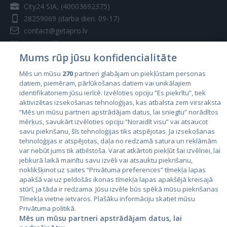
City24 SIA, (40003692375)
28259069
(darba dien. 09-17)
contact@getapro.lv
Mums rūp jūsu konfidencialitāte
Mēs un mūsu
270
partneri glabājam un piekļūstam personas
datiem, piemēram, pārlūkošanas datiem vai unikālajiem
Valstis
identifikatoriem jūsu ierīcē. Izvēloties opciju “Es piekrītu”, tiek
aktivizētas izsekošanas tehnoloģijas, kas atbalsta zem virsraksta
Igaunija
“Mēs un mūsu partneri apstrādājam datus, lai sniegtu” norādītos
Latvija
mērķus, savukārt izvēloties opciju “Noraidīt visu” vai atsaucot
savu piekrišanu, šīs tehnoloģijas tiks atspējotas. Ja izsekošanas
Lietuva
tehnoloģijas ir atspējotas, daļa no redzamā satura un reklāmām
var nebūt jums tik atbilstoša. Varat atkārtoti piekļūt šai izvēlnei, lai
jebkurā laikā mainītu savu izvēli vai atsauktu piekrišanu,
noklikšķinot uz saites “Privātuma preferences” tīmekļa lapas
apakšā vai uz peldošās ikonas tīmekļa lapas apakšējā kreisajā
stūrī, ja tāda ir redzama. Jūsu izvēle būs spēkā mūsu piekrišanas
Tīmekļa vietne ietvaros. Plašāku informāciju skatiet mūsu
Privātuma politikā.
Mēs un mūsu partneri apstrādājam datus, lai