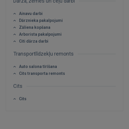
Dārza, zemes un ceļu darbi
Aizmirsāt paroli?
Atcerēties?
Ainavu darbi
Dārznieka pakalpojumi
FACEBOOK
Zāliena kopšana
Arborista pakalpojumi
Citi dārza darbi
GOOGLE
Transportlīdzekļu remonts
 Sign in with Apple
Auto salona tīrīšana
Cits transporta remonts
Vēl neesat reģistrējies?
Cits
REĢISTRĀCIJA
Cits