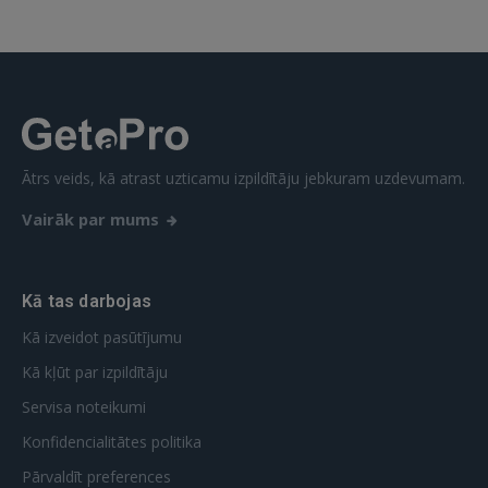
Ātrs veids, kā atrast uzticamu izpildītāju jebkuram uzdevumam.
Vairāk par mums
Kā tas darbojas
Kā izveidot pasūtījumu
Kā kļūt par izpildītāju
Servisa noteikumi
Konfidencialitātes politika
Pārvaldīt preferences