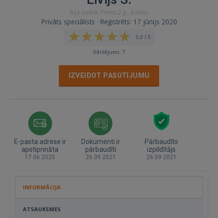
Bija vietnē: Pirms 2 g., 6 mēn.
Privāts speciālists · Reģistrēts: 17 jūnijs 2020
5,0 / 5
Vērtējumi: 7
IZVEIDOT PASŪTĪJUMU
E-pasta adrese ir
Dokumenti ir
Pārbaudīts
apstiprināta
pārbaudīti
izpildītājs
17.06.2020
26.09.2021
26.09.2021
INFORMĀCIJA
ATSAUKSMES