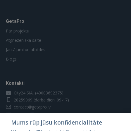
GetaPro
Par projektu
Atgriezeniskā saite
Jautājumi un atbildes
Blogs
Kontakti
City24 SIA, (40003692375)
28259069
(darba dien. 09-17)
contact@getapro.lv
Mums rūp jūsu konfidencialitāte