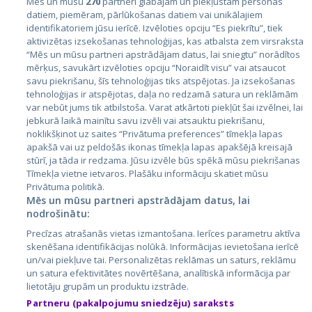
Mēs un mūsu
270
partneri glabājam un piekļūstam personas
datiem, piemēram, pārlūkošanas datiem vai unikālajiem
Valstis
identifikatoriem jūsu ierīcē. Izvēloties opciju “Es piekrītu”, tiek
aktivizētas izsekošanas tehnoloģijas, kas atbalsta zem virsraksta
Igaunija
“Mēs un mūsu partneri apstrādājam datus, lai sniegtu” norādītos
Latvija
mērķus, savukārt izvēloties opciju “Noraidīt visu” vai atsaucot
savu piekrišanu, šīs tehnoloģijas tiks atspējotas. Ja izsekošanas
Lietuva
tehnoloģijas ir atspējotas, daļa no redzamā satura un reklāmām
var nebūt jums tik atbilstoša. Varat atkārtoti piekļūt šai izvēlnei, lai
jebkurā laikā mainītu savu izvēli vai atsauktu piekrišanu,
noklikšķinot uz saites “Privātuma preferences” tīmekļa lapas
apakšā vai uz peldošās ikonas tīmekļa lapas apakšējā kreisajā
stūrī, ja tāda ir redzama. Jūsu izvēle būs spēkā mūsu piekrišanas
Tīmekļa vietne ietvaros. Plašāku informāciju skatiet mūsu
Privātuma politikā.
Mēs un mūsu partneri apstrādājam datus, lai
nodrošinātu:
City24.lv
CVbankas.lt
Precīzas atrašanās vietas izmantošana. Ierīces parametru aktīva
City24.ee
Kainos.lt
skenēšana identifikācijas nolūkā. Informācijas ievietošana ierīcē
GetaPro.lv
Paslaugos.lt
un/vai piekļuve tai. Personalizētas reklāmas un saturs, reklāmu
GetaPro.ee
auto24.ee
un satura efektivitātes novērtēšana, analītiskā informācija par
lietotāju grupām un produktu izstrāde.
Skelbiu.lt
KV.ee
Partneru (pakalpojumu sniedzēju) saraksts
Autoplius.lt
Osta.ee