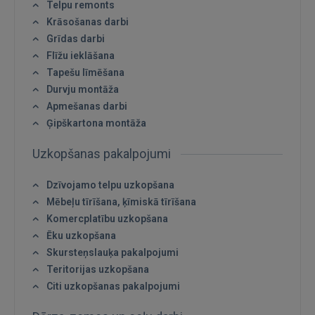
Telpu remonts
Krāsošanas darbi
Grīdas darbi
Flīžu ieklāšana
Tapešu līmēšana
Durvju montāža
Apmešanas darbi
Ģipškartona montāža
Uzkopšanas pakalpojumi
Dzīvojamo telpu uzkopšana
Ienākt
Mēbeļu tīrīšana, ķīmiskā tīrīšana
Komercplatību uzkopšana
Ēku uzkopšana
Skursteņslauķa pakalpojumi
Teritorijas uzkopšana
Citi uzkopšanas pakalpojumi
IENĀKT