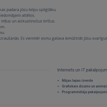
kas padara jūsu telpu spilgtāku.
IENĀKT
eiedomājami attēlos.
u mīļus un aizkustinošus brīžus.
Aizmirsāt paroli?
Atcerēties?
em.
mu.
aizraušanās. Es vienmēr esmu gatava iemūžināt jūsu svarīgus 
FACEBOOK
GOOGLE
 Sign in with Apple
Internets un IT pakalpoju
Vēl neesat reģistrējies?
Mājas lapas izveide
Grafiskais dizains un animāc
REĢISTRĀCIJA
Programmētāju pakalpojum