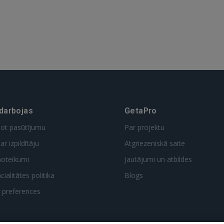
 darbojas
GetaPro
dot pasūtījumu
Par projektu
ar izpildītāju
Atgriezeniskā saite
noteikumi
Jautājumi un atbildes
ialitātes politika
Blogs
t preferences