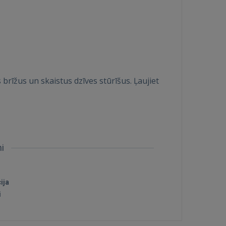
brīžus un skaistus dzīves stūrīšus. Ļaujiet
mi
ija
i