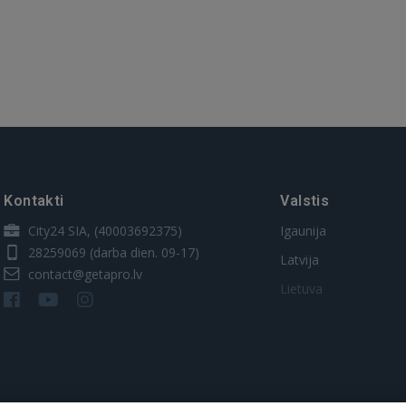
Kontakti
Valstis
City24 SIA, (40003692375)
Igaunija
28259069
(darba dien. 09-17)
Latvija
contact@getapro.lv
Lietuva