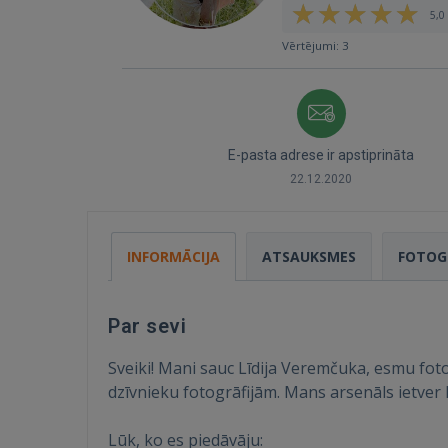
5,0 
Vērtējumi: 3
E-pasta adrese ir apstiprināta
22.12.2020
INFORMĀCIJA
ATSAUKSMES
FOTOG
Par sevi
Sveiki! Mani sauc Līdija Veremčuka, esmu fot
dzīvnieku fotogrāfijām. Mans arsenāls ietver 
Lūk, ko es piedāvāju: