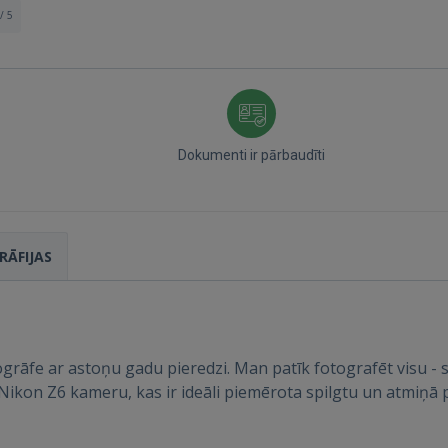
/ 5
Dokumenti ir pārbaudīti
RĀFIJAS
Ienākt
ogrāfe ar astoņu gadu pieredzi. Man patīk fotografēt visu - 
Nikon Z6 kameru, kas ir ideāli piemērota spilgtu un atmiņā 