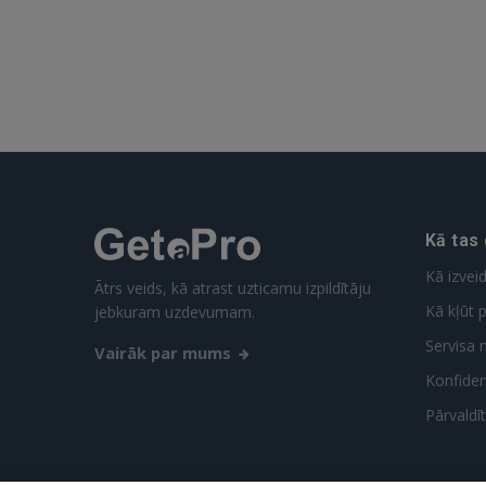
Kā tas
Kā izvei
Ātrs veids, kā atrast uzticamu izpildītāju
Kā kļūt p
jebkuram uzdevumam.
Servisa 
Vairāk par mums
Konfidenc
Pārvaldī