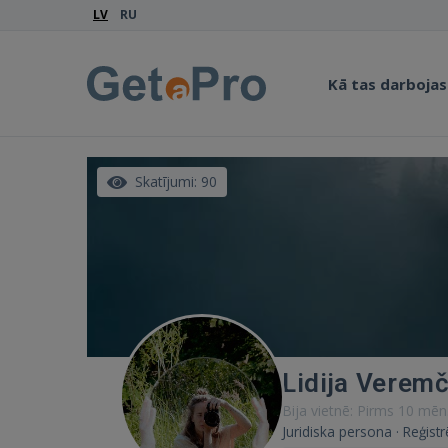
LV
RU
Kā tas darbojas
Skatījumi: 90
Lidija Verem
Bija vietnē: Pirms 10 mēn
Juridiska persona · Reģist