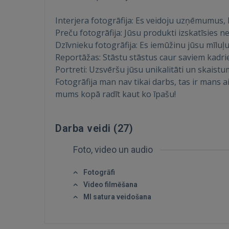
Interjera fotogrāfija: Es veidoju uzņēmumus, 
Preču fotogrāfija: Jūsu produkti izskatīsies n
Dzīvnieku fotogrāfija: Es iemūžinu jūsu mīluļ
Reportāžas: Stāstu stāstus caur saviem kadri
Portreti: Uzsvēršu jūsu unikalitāti un skaistu
Fotogrāfija man nav tikai darbs, tas ir mans 
mums kopā radīt kaut ko īpašu!
Darba veidi (
27
)
Foto, video un audio
Fotogrāfi
Video filmēšana
MI satura veidošana