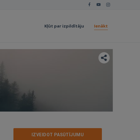
Kļūt par izpildītāju
Ienākt
IZVEIDOT PASŪTĪJUMU