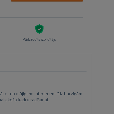
Pārbaudīts izpildītājs
sākot no mājīgiem interjeriem līdz burvīgām
paliekošu kadru radīšanai.