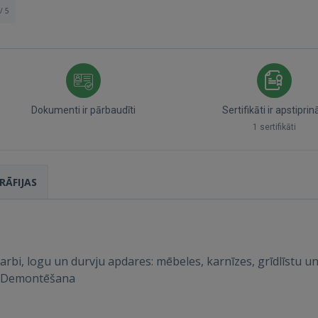
/ 5
Dokumenti ir pārbaudīti
Sertifikāti ir apstiprin
1 sertifikāti
RĀFIJAS
arbi, logu un durvju apdares: mēbeles, karnīzes, grīdlīstu u
 . Demontēšana