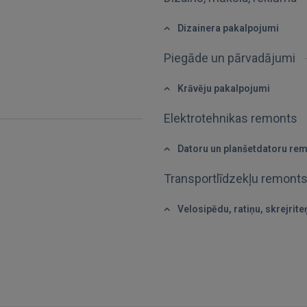
GOOGLE
Dizainera pakalpojumi
 Sign in with Apple
Piegāde un pārvadājumi
Vēl neesat reģistrējies?
Krāvēju pakalpojumi
REĢISTRĀCIJA
Elektrotehnikas remonts
Datoru un planšetdatoru re
Transportlīdzekļu remont
Velosipēdu, ratiņu, skrejrit