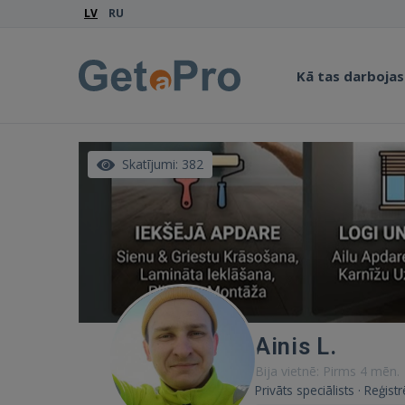
LV
RU
Kā tas darbojas
Skatījumi: 382
Ainis L.
Bija vietnē: Pirms 4 mēn.
Privāts speciālists · Reģis