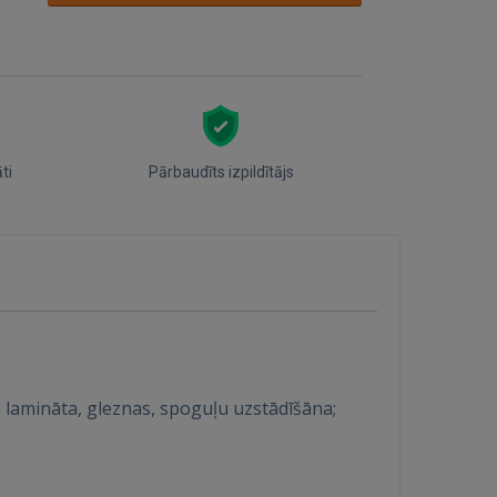
āti
Pārbaudīts izpildītājs
n lamināta, gleznas, spoguļu uzstādīšāna;