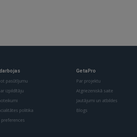
 darbojas
GetaPro
dot pasūtījumu
Par projektu
ar izpildītāju
Atgriezeniskā saite
noteikumi
Jautājumi un atbildes
ialitātes politika
Blogs
t preferences