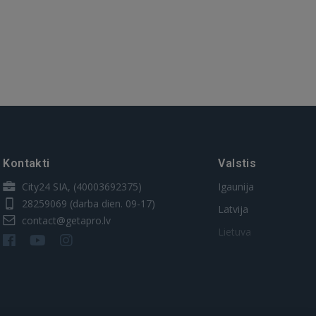
Kontakti
Valstis
City24 SIA, (40003692375)
Igaunija
28259069
(darba dien. 09-17)
Latvija
contact@getapro.lv
Lietuva