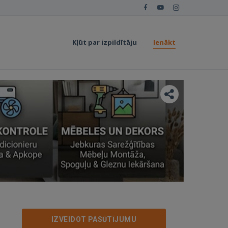
Kļūt par izpildītāju
Ienākt
IZVEIDOT PASŪTĪJUMU