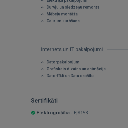
Elektriķa pakalpojumi
Durvju un slēdzeņu remonts
Mēbeļu montāža
Caurumu urbšana
Internets un IT pakalpojumi
Datorpakalpojumi
Grafiskais dizains un animācija
Datortīkli un Datu drošība
Sertifikāti
-
EJ8153
Elektrogrošība