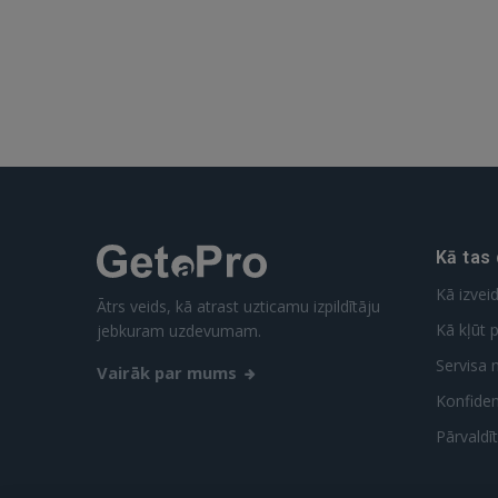
Kā tas
Kā izvei
Ātrs veids, kā atrast uzticamu izpildītāju
Kā kļūt p
jebkuram uzdevumam.
Servisa 
Vairāk par mums
Konfidenc
Pārvaldī