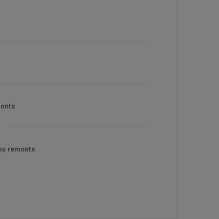
monts
s
eņu remonts