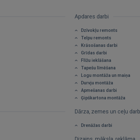
Apdares darbi
Dzīvokļu remonts
Ienākt
Telpu remonts
Krāsošanas darbi
Grīdas darbi
Flīžu ieklāšana
Tapešu līmēšana
Logu montāža un maiņa
Durvju montāža
IENĀKT
Apmešanas darbi
Ģipškartona montāža
Aizmirsāt paroli?
Atcerēties?
Dārza, zemes un ceļu dar
FACEBOOK
Drenāžas darbi
Dizains, māksla, reklāma